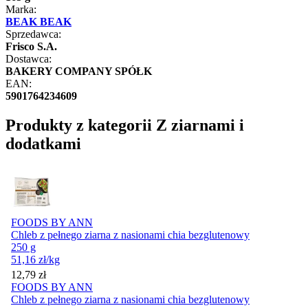
Marka:
BEAK BEAK
Sprzedawca:
Frisco S.A.
Dostawca:
BAKERY COMPANY SPÓŁK
EAN:
5901764234609
Produkty z kategorii Z ziarnami i
dodatkami
FOODS BY ANN
Chleb z pełnego ziarna z nasionami chia bezglutenowy
250 g
51,16
zł
/kg
Cena
12,79
zł
FOODS BY ANN
Chleb z pełnego ziarna z nasionami chia bezglutenowy