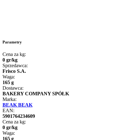
Parametry
Cena za kg:
0
gr
/
kg
Sprzedawca:
Frisco S.A.
Waga:
165 g
Dostawca:
BAKERY COMPANY SPÓŁK
Marka:
BEAK BEAK
EAN:
5901764234609
Cena za kg:
0
gr
/
kg
Waga:
165 g