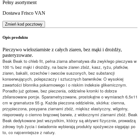
Pełny asortyment
Dostawa Frisco VAN
Zmień kod pocztowy
Opis produktu
Pieczywo wieloziarniste z całych ziaren, bez mąki i drożdży,
pasteryzowane.
Beak Beak to chleb fit, pełna ziarna alternatywa dla zwykłego pieczywa w
100 % bez mąki i drożdży, na bazie ziaren zbóż, kasz, ryżu, płatków,
ziaren, bakalii, orzechów i owoców suszonych, bez substancji
konserwujących, polepszaczy i sztucznych barwników. O wysokiej
zawartości błonnika pokarmowego i o niskim indeksie glikemicznym.
Ponadto już gotowe, bez pieczenia, oddzielne kromki to dobrze
zbilansowane porcje. Sparametryzowane, prostokątne o wymiarach 6,5x11
cm w gramaturze 55 g. Każda pieczona oddzielnie, skórka: ciemna,
przypieczona, posypana ziarnami zbóż, miękisz elastyczny, wilgotny,
nieporowaty o ciemno brązowej barwie, z widocznymi ziarnami zbóż. Beak
Beak dedykowane jest wszystkim, którzy są aktywni fizycznie, prowadzą
zdrowy tryb życia i świadomie wybierają produkty spożywcze sięgając po
to, co najcenniejsze z natury.