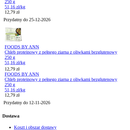
250 g
51,16
zł
/kg
Cena
12,79
zł
Przydatny do
25-12-2026
FOODS BY ANN
Chleb proteinowy z pełnego ziarna z oliwkami bezglutenowy
250 g
51,16
zł
/kg
Cena
12,79
zł
FOODS BY ANN
Chleb proteinowy z pełnego ziarna z oliwkami bezglutenowy
250 g
51,16
zł
/kg
Cena
12,79
zł
Przydatny do
12-11-2026
Dostawa
Koszt i obszar dostawy