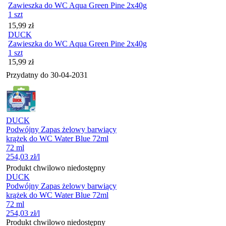
Zawieszka do WC Aqua Green Pine 2x40g
1 szt
Cena
15,99
zł
DUCK
Zawieszka do WC Aqua Green Pine 2x40g
1 szt
Cena
15,99
zł
Przydatny do
30-04-2031
DUCK
Podwójny Zapas żelowy barwiący
krążek do WC Water Blue 72ml
72 ml
254,03
zł
/l
Produkt chwilowo niedostępny
DUCK
Podwójny Zapas żelowy barwiący
krążek do WC Water Blue 72ml
72 ml
254,03
zł
/l
Produkt chwilowo niedostępny