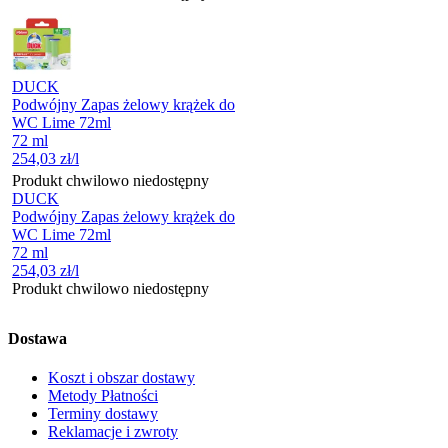
DUCK
Podwójny Zapas żelowy krążek do
WC Lime 72ml
72 ml
254,03
zł
/l
Produkt chwilowo niedostępny
DUCK
Podwójny Zapas żelowy krążek do
WC Lime 72ml
72 ml
254,03
zł
/l
Produkt chwilowo niedostępny
Dostawa
Koszt i obszar dostawy
Metody Płatności
Terminy dostawy
Reklamacje i zwroty