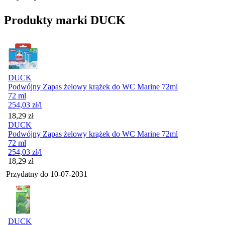
Produkty marki DUCK
DUCK
Podwójny Zapas żelowy krążek do WC Marine 72ml
72 ml
254,03
zł
/l
Cena
18,29
zł
DUCK
Podwójny Zapas żelowy krążek do WC Marine 72ml
72 ml
254,03
zł
/l
Cena
18,29
zł
Przydatny do
10-07-2031
DUCK