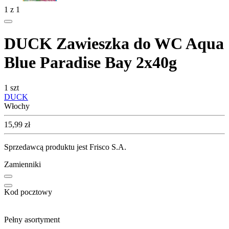
1
z
1
DUCK Zawieszka do WC Aqua
Blue Paradise Bay 2x40g
1 szt
DUCK
Włochy
Cena
15,99
zł
Sprzedawcą produktu jest Frisco S.A.
Zamienniki
Kod pocztowy
Pełny asortyment