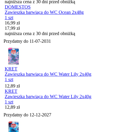
najniższa cena z 30 dni przed obniżką
DOMESTOS
Zawieszka barwiąca do WC Ocean 2x48g
1 szt
Cena promocyjna
16,99
zł
17,99
zł
najniższa cena z 30 dni przed obniżką
Przydatny do
11-07-2031
KRET
Zawieszka barwiąca do WC Water Lily 2x40g
1 szt
Cena
12,89
zł
KRET
Zawieszka barwiąca do WC Water Lily 2x40g
1 szt
Cena
12,89
zł
Przydatny do
12-12-2027