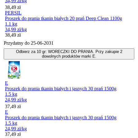
34,99
zł
/kg
Cena
38,49
zł
PERSIL
Proszek do prania tkanin białych 20 prań Deep Clean 1100g
1.1 kg
34,99
zł
/kg
Cena
38,49
zł
Przydatny do
25-06-2031
Odbierz za 10 gr: WORECZKI DO PRANIA. Przy zakupie 2
dowolnych produktów marki E.
E
Proszek do prania tkanin białych i jasnych 30 prań 1500g
1.5 kg
24,99
zł
/kg
Cena
37,49
zł
E
Proszek do prania tkanin białych i jasnych 30 prań 1500g
1.5 kg
24,99
zł
/kg
Cena
37,49
zł