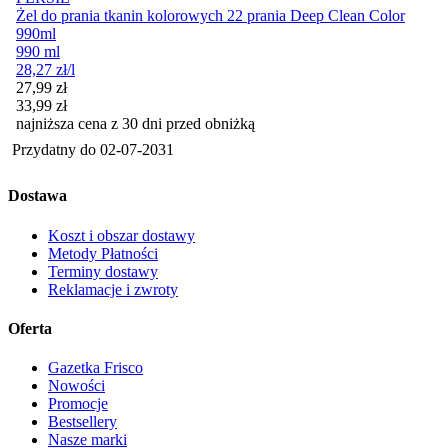
Żel do prania tkanin kolorowych 22 prania Deep Clean Color
990ml
990 ml
28,27
zł
/l
Cena promocyjna
27,99
zł
33,99
zł
najniższa cena z 30 dni przed obniżką
Przydatny do
02-07-2031
Dostawa
Koszt i obszar dostawy
Metody Płatności
Terminy dostawy
Reklamacje i zwroty
Oferta
Gazetka Frisco
Nowości
Promocje
Bestsellery
Nasze marki