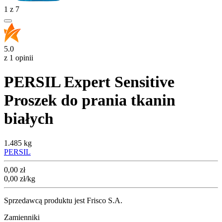
1
z
7
5.0
z 1 opinii
PERSIL Expert Sensitive
Proszek do prania tkanin
białych
1.485 kg
PERSIL
Cena
0,00
zł
0,00
zł
/kg
Sprzedawcą produktu jest Frisco S.A.
Zamienniki