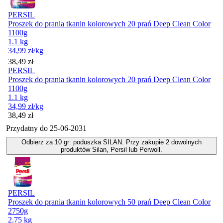
PERSIL
Proszek do prania tkanin kolorowych 20 prań Deep Clean Color
1100g
1.1 kg
34,99
zł
/kg
Cena
38,49
zł
PERSIL
Proszek do prania tkanin kolorowych 20 prań Deep Clean Color
1100g
1.1 kg
34,99
zł
/kg
Cena
38,49
zł
Przydatny do
25-06-2031
Odbierz za 10 gr: poduszka SILAN. Przy zakupie 2 dowolnych
produktów Silan, Persil lub Perwoll.
PERSIL
Proszek do prania tkanin kolorowych 50 prań Deep Clean Color
2750g
2.75 kg