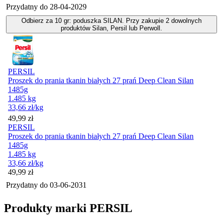
Przydatny do
28-04-2029
Odbierz za 10 gr: poduszka SILAN. Przy zakupie 2 dowolnych
produktów Silan, Persil lub Perwoll.
PERSIL
Proszek do prania tkanin białych 27 prań Deep Clean Silan
1485g
1.485 kg
33,66
zł
/kg
Cena
49,99
zł
PERSIL
Proszek do prania tkanin białych 27 prań Deep Clean Silan
1485g
1.485 kg
33,66
zł
/kg
Cena
49,99
zł
Przydatny do
03-06-2031
Produkty marki PERSIL