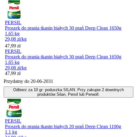
PERSIL
Proszek do prania tkanin białych 30 prań Deep Clean 1650g
1.65 kg
29,08
zł
/kg
Cena
47,99
zł
PERSIL
Proszek do prania tkanin białych 30 prań Deep Clean 1650g
1.65 kg
29,08
zł
/kg
Cena
47,99
zł
Przydatny do
20-06-2031
Odbierz za 10 gr: poduszka SILAN. Przy zakupie 2 dowolnych
produktów Silan, Persil lub Perwoll.
PERSIL
Proszek do prania tkanin białych 20 prań Deep Clean 1100g
1.1 kg