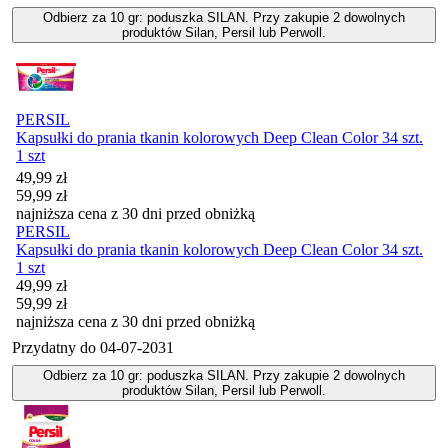
Odbierz za 10 gr: poduszka SILAN. Przy zakupie 2 dowolnych
produktów Silan, Persil lub Perwoll.
PERSIL
Kapsułki do prania tkanin kolorowych Deep Clean Color 34 szt.
1 szt
Cena promocyjna
49,99
zł
59,99
zł
najniższa cena z 30 dni przed obniżką
PERSIL
Kapsułki do prania tkanin kolorowych Deep Clean Color 34 szt.
1 szt
Cena promocyjna
49,99
zł
59,99
zł
najniższa cena z 30 dni przed obniżką
Przydatny do
04-07-2031
Odbierz za 10 gr: poduszka SILAN. Przy zakupie 2 dowolnych
produktów Silan, Persil lub Perwoll.