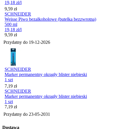
19,18
zł
/l
Cena
9,59
zł
SCHNEIDER
Weisse Piwo bezalkoholowe (butelka bezzwrotna)
500 ml
19,18
zł
/l
Cena
9,59
zł
Przydatny do
19-12-2026
SCHNEIDER
Marker permanentny okrągły blister niebieski
1 szt
Cena
7,19
zł
SCHNEIDER
Marker permanentny okrągły blister niebieski
1 szt
Cena
7,19
zł
Przydatny do
23-05-2031
Dostawa