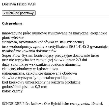
Dostawa Frisco VAN
Zmień kod pocztowy
Opis produktu
innowacyjne pióro kullkowe styllizowane na klasyczne, eleganckie
pióro wieczne
stożkowa, hybrydowa końcówka ze stali szlachetnej
tusz wodoodporny, zgodny z certyfikatem ISO 14145-2 gwarantuje
trwałość znakowania dokumentów
Super-Flow-System kontrolujący precyzyjne dozowanie tuszu
tusz nie wysycha bez zamkniętej skuwki przez 2-3 dni
duży zbiornik ze wskaźnikiem poziomu atramentu
elementy obudowy w kolorze tuszu
ergonomiczna, całkowicie gumowana obudowa
skuwka z wytrzymałym, metalowym klipem
kod kreskowy umieszczony na każdym produkcie
grubość linii pisania: 0,3 mm
kolor: czarny
SCHNEIDER Pióro kulkowe One Hybrid kolor czarny, zestaw 10 sztuk