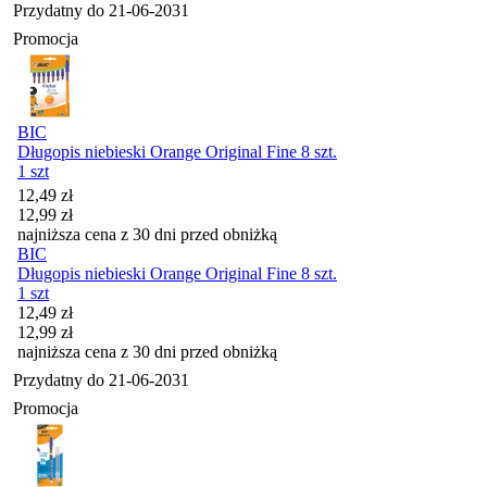
Przydatny do
21-06-2031
Promocja
BIC
Długopis niebieski Orange Original Fine 8 szt.
1 szt
Cena promocyjna
12,49
zł
12,99
zł
najniższa cena z 30 dni przed obniżką
BIC
Długopis niebieski Orange Original Fine 8 szt.
1 szt
Cena promocyjna
12,49
zł
12,99
zł
najniższa cena z 30 dni przed obniżką
Przydatny do
21-06-2031
Promocja