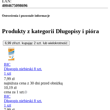
EAN:
4004675098696
Ostrzeżenia i pozostałe informacje
Produkty z kategorii Długopisy i pióra
6,99
zł/szt. kupując
2
szt.
lub wielokrotność
BIC
Długopis niebieski 8 szt.
1 szt
7,99
zł
najniższa cena z 30 dni przed obniżką
10,19
zł
cena za 1 szt.
BIC
Długopis niebieski 8 szt.
1 szt
7,99
zł