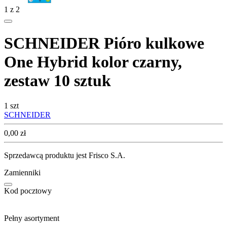
1
z
2
SCHNEIDER Pióro kulkowe
One Hybrid kolor czarny,
zestaw 10 sztuk
1 szt
SCHNEIDER
Cena
0,00
zł
Sprzedawcą produktu jest Frisco S.A.
Zamienniki
Kod pocztowy
Pełny asortyment