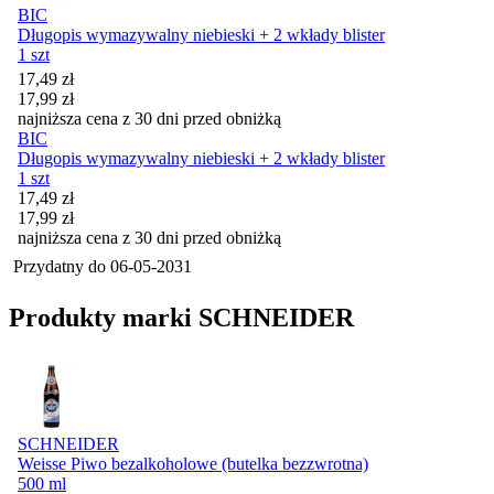
BIC
Długopis wymazywalny niebieski + 2 wkłady blister
1 szt
Cena promocyjna
17,49
zł
17,99
zł
najniższa cena z 30 dni przed obniżką
BIC
Długopis wymazywalny niebieski + 2 wkłady blister
1 szt
Cena promocyjna
17,49
zł
17,99
zł
najniższa cena z 30 dni przed obniżką
Przydatny do
06-05-2031
Produkty marki SCHNEIDER
SCHNEIDER
Weisse Piwo bezalkoholowe (butelka bezzwrotna)
500 ml