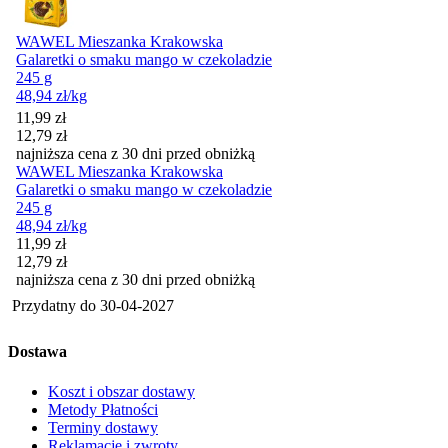
WAWEL Mieszanka Krakowska
Galaretki o smaku mango w czekoladzie
245 g
48,94
zł
/kg
Cena promocyjna
11,99
zł
12,79
zł
najniższa cena z 30 dni przed obniżką
WAWEL Mieszanka Krakowska
Galaretki o smaku mango w czekoladzie
245 g
48,94
zł
/kg
Cena promocyjna
11,99
zł
12,79
zł
najniższa cena z 30 dni przed obniżką
Przydatny do
30-04-2027
Dostawa
Koszt i obszar dostawy
Metody Płatności
Terminy dostawy
Reklamacje i zwroty