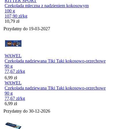
RITTER SPORT
Czekolada mleczna z nadzieniem kokosowym
100 g
107,90
zł
/kg
Cena
10,79
zł
Przydatny do
19-03-2027
WAWEL
Czekolada nadziewana Tiki Taki kokosowo-orzechowe
90 g
77,67
zł
/kg
Cena
6,99
zł
WAWEL
Czekolada nadziewana Tiki Taki kokosowo-orzechowe
90 g
77,67
zł
/kg
Cena
6,99
zł
Przydatny do
30-12-2026