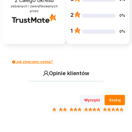
z całego okresu
zebranych i zweryfikowanych
przez
2
0%
1
0%
Jak zbieramy opinie?
Opinie klientów
Wyczyść
Szukaj