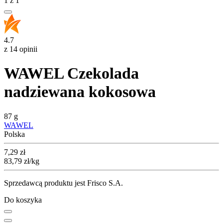
1
z
1
4.7
z 14 opinii
WAWEL Czekolada
nadziewana kokosowa
87 g
WAWEL
Polska
Cena
7,29
zł
83,79
zł
/kg
Sprzedawcą produktu jest Frisco S.A.
Do koszyka