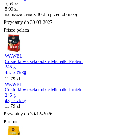
Cena promocyjna
5,59
zł
5,99
zł
najniższa cena z 30 dni przed obniżką
Przydatny do
30-03-2027
Frisco poleca
WAWEL
Cukierki w czekoladzie Michałki Protein
245 g
48,12
zł
/kg
Cena
11,79
zł
WAWEL
Cukierki w czekoladzie Michałki Protein
245 g
48,12
zł
/kg
Cena
11,79
zł
Przydatny do
30-12-2026
Promocja