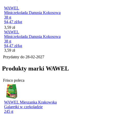
WAWEL
Miniczekolada Danusia Kokosowa
38 g
94,47
zł
/kg
Cena
3,59
zł
WAWEL
Miniczekolada Danusia Kokosowa
38 g
94,47
zł
/kg
Cena
3,59
zł
Przydatny do
28-02-2027
Produkty marki WAWEL
Frisco poleca
WAWEL Mieszanka Krakowska
Galaretki w czekoladzie
245 g