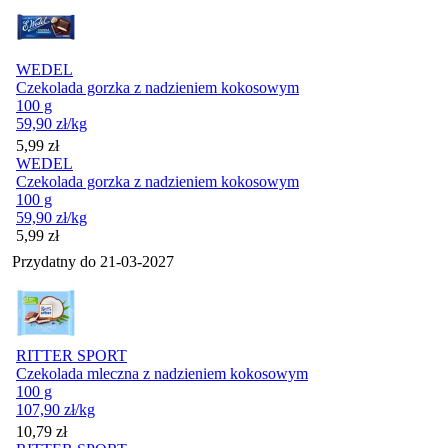
WEDEL
Czekolada gorzka z nadzieniem kokosowym
100 g
59,90
zł
/kg
Cena
5,99
zł
WEDEL
Czekolada gorzka z nadzieniem kokosowym
100 g
59,90
zł
/kg
Cena
5,99
zł
Przydatny do
21-03-2027
RITTER SPORT
Czekolada mleczna z nadzieniem kokosowym
100 g
107,90
zł
/kg
Cena
10,79
zł