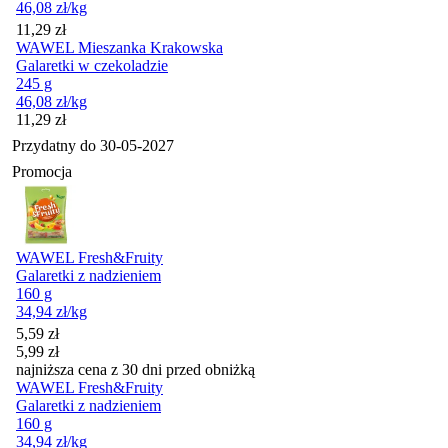
46,08
zł
/kg
Cena
11,29
zł
WAWEL Mieszanka Krakowska
Galaretki w czekoladzie
245 g
46,08
zł
/kg
Cena
11,29
zł
Przydatny do
30-05-2027
Promocja
WAWEL Fresh&Fruity
Galaretki z nadzieniem
160 g
34,94
zł
/kg
Cena promocyjna
5,59
zł
5,99
zł
najniższa cena z 30 dni przed obniżką
WAWEL Fresh&Fruity
Galaretki z nadzieniem
160 g
34,94
zł
/kg