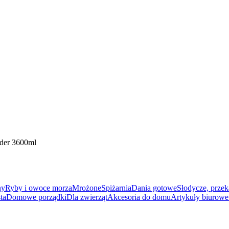
nder 3600ml
ny
Ryby i owoce morza
Mrożone
Spiżarnia
Dania gotowe
Słodycze, przek
ta
Domowe porządki
Dla zwierząt
Akcesoria do domu
Artykuły biurowe 