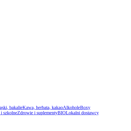
ąski, bakalie
Kawa, herbata, kakao
Alkohole
Boxy
i szkolne
Zdrowie i suplementy
BIO
Lokalni dostawcy