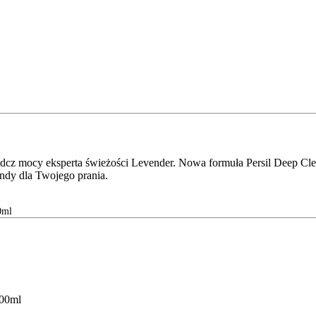
adcz mocy eksperta świeżości Levender. Nowa formuła Persil Deep Cl
ndy dla Twojego prania.
0ml
600ml