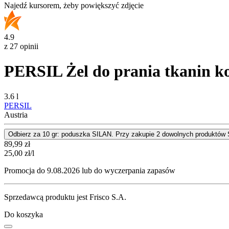
Najedź kursorem, żeby powiększyć zdjęcie
4.9
z 27 opinii
PERSIL Żel do prania tkanin k
3.6 l
PERSIL
Austria
Odbierz za 10 gr: poduszka SILAN. Przy zakupie 2 dowolnych produktów Si
Cena
89,99
zł
25,00
zł
/l
Promocja do 9.08.2026 lub do wyczerpania zapasów
Sprzedawcą produktu jest Frisco S.A.
Do koszyka