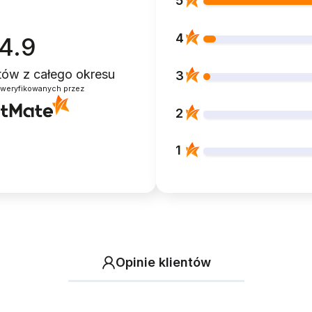
5
4
4.9
ntów
z całego okresu
3
zweryfikowanych przez
2
1
Opinie klientów