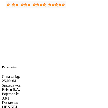
Parametry
Cena za kg:
25
,
00
zł
/
l
Sprzedawca:
Frisco S.A.
Pojemność:
3.6 l
Dostawca:
HENKEL