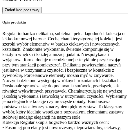
Zmień kod pocztowy
Opis produktu
Regular to bardzo delikatna, subtelna i pełna łagodności kolekcja o
lekko kremowej barwie. Cechą charakterystyczną tej kolekcji jest
szeroki wybór elementów w bardzo ciekawych i nowoczesnych
kształtach. Znakomite wykonanie, świetnie komponuje się w
każdym wnętrzu i każdej aranżacji jadalni. Niespotykana i
wyjątkowa forma dodaje niecodziennej estetyki nie przytłaczając
przy tym aranżacji pomieszczeń. Delikatna powierzchnia naczyń
jest łatwa w utrzymaniu czystości i bezpieczna w kontakcie z
żywnością. Porcelanowe elementy można myć w zmywarce.
Naczynia dzielone występują w różnych rozmiarach i kształtach.
Doskonale sprawdzą się do podawania surówek, przekąsek, jak
również wykwintnych przystawek. Charakteryzują się najwyższą
jakością wykonania i łatwością w utrzymaniu czystości. Wybieramy
je na eleganckie kolacje czy uroczyste obiady. Bambusowa
podstawa / taca tworzy z naczyniem piękny zestaw. To klasyczny
wybór, który idealnie współgra z pozostałymi elementami zastawy
stołowej nadając elegancji na naszym stole.
Kolekcja Regular skupia bogactwo bardzo ważnych cech:
• Fason tej porcelany jest nowoczesny, niepowtarzalny, ciekawy,