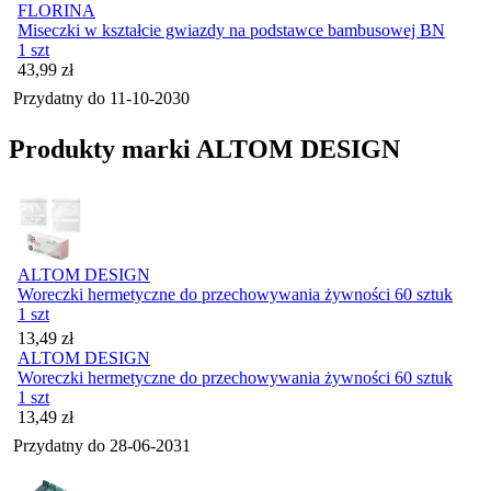
FLORINA
Miseczki w kształcie gwiazdy na podstawce bambusowej BN
1 szt
Cena
43,99
zł
Przydatny do
11-10-2030
Produkty marki ALTOM DESIGN
ALTOM DESIGN
Woreczki hermetyczne do przechowywania żywności 60 sztuk
1 szt
Cena
13,49
zł
ALTOM DESIGN
Woreczki hermetyczne do przechowywania żywności 60 sztuk
1 szt
Cena
13,49
zł
Przydatny do
28-06-2031