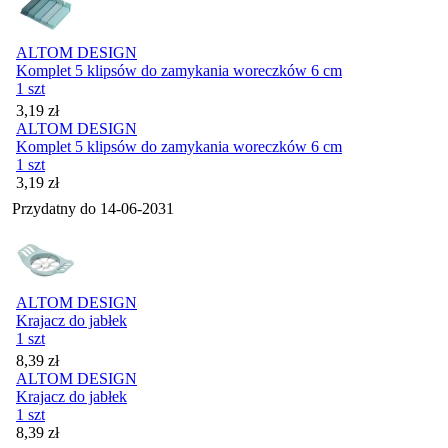
ALTOM DESIGN
Komplet 5 klipsów do zamykania woreczków 6 cm
1 szt
Cena
3,19
zł
ALTOM DESIGN
Komplet 5 klipsów do zamykania woreczków 6 cm
1 szt
Cena
3,19
zł
Przydatny do
14-06-2031
ALTOM DESIGN
Krajacz do jabłek
1 szt
Cena
8,39
zł
ALTOM DESIGN
Krajacz do jabłek
1 szt
Cena
8,39
zł