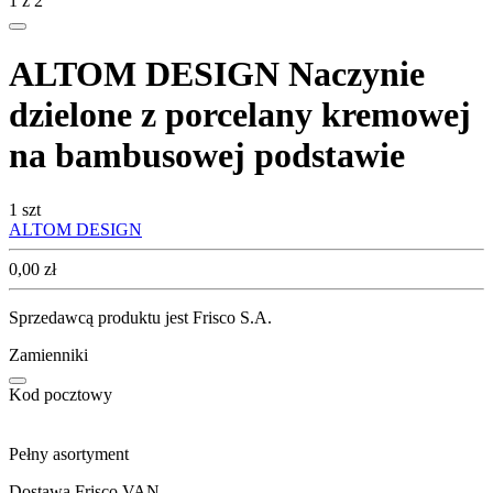
1
z
2
ALTOM DESIGN Naczynie
dzielone z porcelany kremowej
na bambusowej podstawie
1 szt
ALTOM DESIGN
Cena
0,00
zł
Sprzedawcą produktu jest Frisco S.A.
Zamienniki
Kod pocztowy
Pełny asortyment
Dostawa Frisco VAN