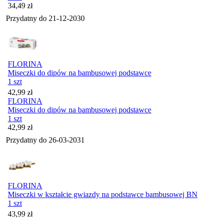
Cena
34,49
zł
Przydatny do
21-12-2030
FLORINA
Miseczki do dipów na bambusowej podstawce
1 szt
Cena
42,99
zł
FLORINA
Miseczki do dipów na bambusowej podstawce
1 szt
Cena
42,99
zł
Przydatny do
26-03-2031
FLORINA
Miseczki w kształcie gwiazdy na podstawce bambusowej BN
1 szt
Cena
43,99
zł