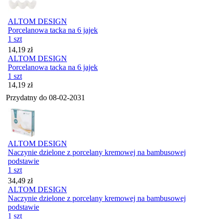
ALTOM DESIGN
Porcelanowa tacka na 6 jajek
1 szt
Cena
14,19
zł
ALTOM DESIGN
Porcelanowa tacka na 6 jajek
1 szt
Cena
14,19
zł
Przydatny do
08-02-2031
ALTOM DESIGN
Naczynie dzielone z porcelany kremowej na bambusowej
podstawie
1 szt
Cena
34,49
zł
ALTOM DESIGN
Naczynie dzielone z porcelany kremowej na bambusowej
podstawie
1 szt