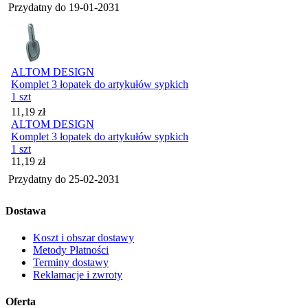
Przydatny do
19-01-2031
ALTOM DESIGN
Komplet 3 łopatek do artykułów sypkich
1 szt
Cena
11,19
zł
ALTOM DESIGN
Komplet 3 łopatek do artykułów sypkich
1 szt
Cena
11,19
zł
Przydatny do
25-02-2031
Dostawa
Koszt i obszar dostawy
Metody Płatności
Terminy dostawy
Reklamacje i zwroty
Oferta