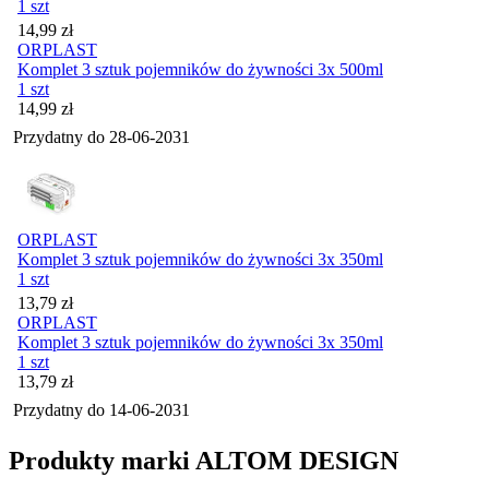
1 szt
Cena
14,99
zł
ORPLAST
Komplet 3 sztuk pojemników do żywności 3x 500ml
1 szt
Cena
14,99
zł
Przydatny do
28-06-2031
ORPLAST
Komplet 3 sztuk pojemników do żywności 3x 350ml
1 szt
Cena
13,79
zł
ORPLAST
Komplet 3 sztuk pojemników do żywności 3x 350ml
1 szt
Cena
13,79
zł
Przydatny do
14-06-2031
Produkty marki ALTOM DESIGN