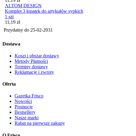
11,19
zł
ALTOM DESIGN
Komplet 3 łopatek do artykułów sypkich
1 szt
Cena
11,19
zł
Przydatny do
25-02-2031
Dostawa
Koszt i obszar dostawy
Metody Płatności
Terminy dostawy
Reklamacje i zwroty
Oferta
Gazetka Frisco
Nowości
Promocje
Bestsellery
Nasze marki
Rabat na pierwsze zakupy
O Frisco