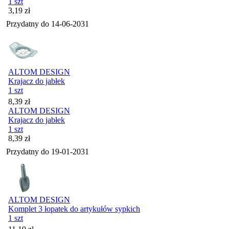
1 szt
Cena
3,19
zł
Przydatny do
14-06-2031
ALTOM DESIGN
Krajacz do jabłek
1 szt
Cena
8,39
zł
ALTOM DESIGN
Krajacz do jabłek
1 szt
Cena
8,39
zł
Przydatny do
19-01-2031
ALTOM DESIGN
Komplet 3 łopatek do artykułów sypkich
1 szt
Cena