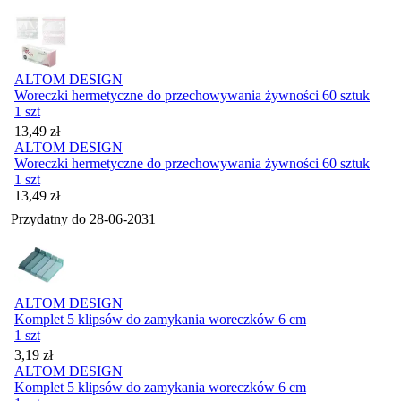
ALTOM DESIGN
Woreczki hermetyczne do przechowywania żywności 60 sztuk
1 szt
Cena
13,49
zł
ALTOM DESIGN
Woreczki hermetyczne do przechowywania żywności 60 sztuk
1 szt
Cena
13,49
zł
Przydatny do
28-06-2031
ALTOM DESIGN
Komplet 5 klipsów do zamykania woreczków 6 cm
1 szt
Cena
3,19
zł
ALTOM DESIGN
Komplet 5 klipsów do zamykania woreczków 6 cm