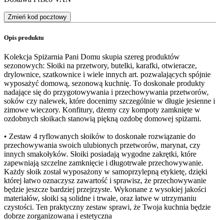
Zmień kod pocztowy
Opis produktu
Kolekcja Spiżarnia Pani Domu skupia szereg produktów
sezonowych: Słoiki na przetwory, butelki, karafki, otwieracze,
drylownice, szatkownice i wiele innych art. pozwalających spójnie
wyposażyć domową, sezonową kuchnię. To doskonałe produkty
nadające się do przygotowywania i przechowywania przetworów,
soków czy nalewek, które docenimy szczególnie w długie jesienne i
zimowe wieczory. Konfitury, dżemy czy kompoty zamknięte w
ozdobnych słoikach stanowią piękną ozdobę domowej spiżarni.
• Zestaw 4 ryflowanych słoików to doskonałe rozwiązanie do
przechowywania swoich ulubionych przetworów, marynat, czy
innych smakołyków. Słoiki posiadają wygodne zakrętki, które
zapewniają szczelne zamknięcie i długotrwałe przechowywanie.
Każdy słoik został wyposażony w samoprzylepną etykietę, dzięki
której łatwo oznaczysz zawartość i sprawisz, że przechowywanie
będzie jeszcze bardziej przejrzyste. Wykonane z wysokiej jakości
materiałów, słoiki są solidne i trwałe, oraz łatwe w utrzymaniu
czystości. Ten praktyczny zestaw sprawi, że Twoja kuchnia będzie
dobrze zorganizowana i estetyczna