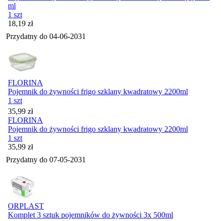
ml
1 szt
Cena
18,19
zł
Przydatny do
04-06-2031
FLORINA
Pojemnik do żywności frigo szklany kwadratowy 2200ml
1 szt
Cena
35,99
zł
FLORINA
Pojemnik do żywności frigo szklany kwadratowy 2200ml
1 szt
Cena
35,99
zł
Przydatny do
07-05-2031
ORPLAST
Komplet 3 sztuk pojemników do żywności 3x 500ml