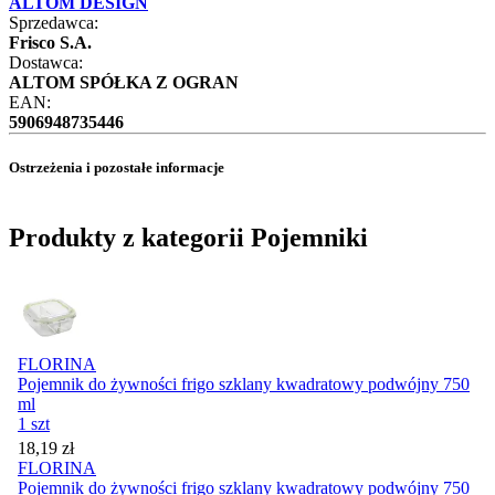
ALTOM DESIGN
Sprzedawca:
Frisco S.A.
Dostawca:
ALTOM SPÓŁKA Z OGRAN
EAN:
5906948735446
Ostrzeżenia i pozostałe informacje
Produkty z kategorii Pojemniki
FLORINA
Pojemnik do żywności frigo szklany kwadratowy podwójny 750
ml
1 szt
Cena
18,19
zł
FLORINA
Pojemnik do żywności frigo szklany kwadratowy podwójny 750