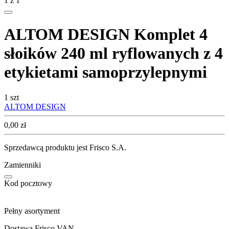
1
z
1
ALTOM DESIGN Komplet 4
słoików 240 ml ryflowanych z 4
etykietami samoprzylepnymi
1 szt
ALTOM DESIGN
Cena
0,00
zł
Sprzedawcą produktu jest Frisco S.A.
Zamienniki
Kod pocztowy
Pełny asortyment
Dostawa Frisco VAN