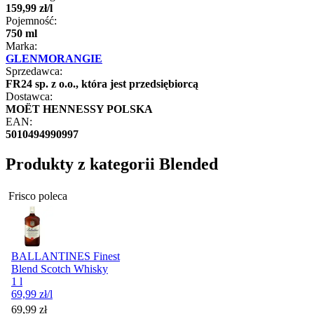
159
,
99
zł
/
l
Pojemność:
750 ml
Marka:
GLENMORANGIE
Sprzedawca:
FR24 sp. z o.o., która jest przedsiębiorcą
Dostawca:
MOËT HENNESSY POLSKA
EAN:
5010494990997
Produkty z kategorii Blended
Frisco poleca
BALLANTINES Finest
Blend Scotch Whisky
1 l
69,99
zł
/l
Cena
69,99
zł