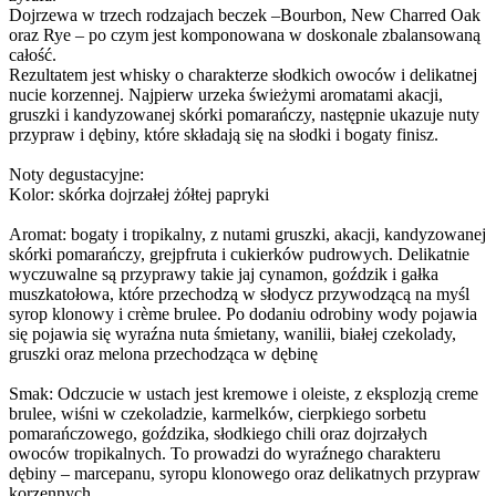
Dojrzewa w trzech rodzajach beczek –Bourbon, New Charred Oak
oraz Rye – po czym jest komponowana w doskonale zbalansowaną
całość.
Rezultatem jest whisky o charakterze słodkich owoców i delikatnej
nucie korzennej. Najpierw urzeka świeżymi aromatami akacji,
gruszki i kandyzowanej skórki pomarańczy, następnie ukazuje nuty
przypraw i dębiny, które składają się na słodki i bogaty finisz.
Noty degustacyjne:
Kolor: skórka dojrzałej żółtej papryki
Aromat: bogaty i tropikalny, z nutami gruszki, akacji, kandyzowanej
skórki pomarańczy, grejpfruta i cukierków pudrowych. Delikatnie
wyczuwalne są przyprawy takie jaj cynamon, goździk i gałka
muszkatołowa, które przechodzą w słodycz przywodzącą na myśl
syrop klonowy i crème brulee. Po dodaniu odrobiny wody pojawia
się pojawia się wyraźna nuta śmietany, wanilii, białej czekolady,
gruszki oraz melona przechodząca w dębinę
Smak: Odczucie w ustach jest kremowe i oleiste, z eksplozją creme
brulee, wiśni w czekoladzie, karmelków, cierpkiego sorbetu
pomarańczowego, goździka, słodkiego chili oraz dojrzałych
owoców tropikalnych. To prowadzi do wyraźnego charakteru
dębiny – marcepanu, syropu klonowego oraz delikatnych przypraw
korzennych