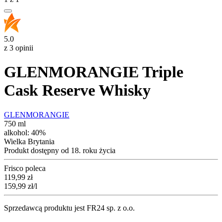
5.0
z 3 opinii
GLENMORANGIE Triple
Cask Reserve Whisky
GLENMORANGIE
750 ml
alkohol:
40%
Wielka Brytania
Produkt dostępny od 18. roku życia
Frisco poleca
Cena
119,99
zł
159,99
zł
/l
Sprzedawcą produktu jest FR24 sp. z o.o.