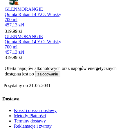
GLENMORANGIE
Quinta Ruban 14 Y.O. Whisky
700 ml
457,13
zł
/l
Cena
319,99
zł
GLENMORANGIE
Quinta Ruban 14 Y.O. Whisky
700 ml
457,13
zł
/l
Cena
319,99
zł
Oferta napojów alkoholowych oraz napojów energetycznych
dostępna jest po
.
zalogowaniu
Przydatny do
21-05-2031
Dostawa
Koszt i obszar dostawy
Metody Płatności
Terminy dostawy
Reklamacje i zwroty