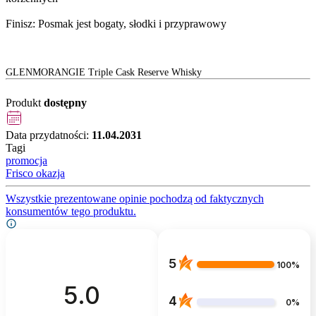
Finisz: Posmak jest bogaty, słodki i przyprawowy
GLENMORANGIE Triple Cask Reserve Whisky
Produkt
dostępny
Data przydatności:
11.04.2031
Tagi
promocja
Frisco okazja
Wszystkie prezentowane opinie pochodzą od faktycznych
konsumentów tego produktu.
5
100%
5.0
4
0%