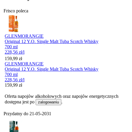
Frisco poleca
GLENMORANGIE
Original 12 Y.O. Single Malt Tuba Scotch Whisky
700 ml
228,56
zł
/l
Cena
159,99
zł
GLENMORANGIE
Original 12 Y.O. Single Malt Tuba Scotch Whisky
700 ml
228,56
zł
/l
Cena
159,99
zł
Oferta napojów alkoholowych oraz napojów energetycznych
dostępna jest po
.
zalogowaniu
Przydatny do
21-05-2031