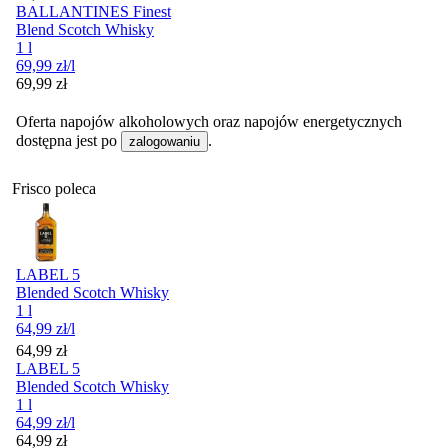
BALLANTINES Finest
Blend Scotch Whisky
1 l
69,99
zł
/l
Cena
69,99
zł
Oferta napojów alkoholowych oraz napojów energetycznych
dostępna jest po
.
zalogowaniu
Frisco poleca
LABEL 5
Blended Scotch Whisky
1 l
64,99
zł
/l
Cena
64,99
zł
LABEL 5
Blended Scotch Whisky
1 l
64,99
zł
/l
Cena
64,99
zł