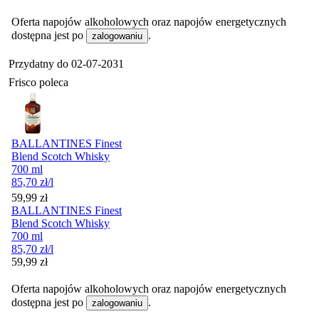
Oferta napojów alkoholowych oraz napojów energetycznych
dostępna jest po
.
zalogowaniu
Przydatny do
02-07-2031
Frisco poleca
BALLANTINES Finest
Blend Scotch Whisky
700 ml
85,70
zł
/l
Cena
59,99
zł
BALLANTINES Finest
Blend Scotch Whisky
700 ml
85,70
zł
/l
Cena
59,99
zł
Oferta napojów alkoholowych oraz napojów energetycznych
dostępna jest po
.
zalogowaniu