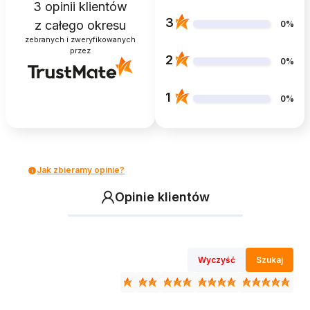
3
opinii klientów
3
z całego okresu
0%
zebranych i zweryfikowanych
przez
2
0%
1
0%
Jak zbieramy opinie?
Opinie klientów
Wyczyść
Szukaj