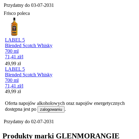
Przydatny do
03-07-2031
Frisco poleca
LABEL 5
Blended Scotch Whisky
700 ml
71,41
zł
/l
Cena
49,99
zł
LABEL 5
Blended Scotch Whisky
700 ml
71,41
zł
/l
Cena
49,99
zł
Oferta napojów alkoholowych oraz napojów energetycznych
dostępna jest po
.
zalogowaniu
Przydatny do
02-07-2031
Produkty marki GLENMORANGIE