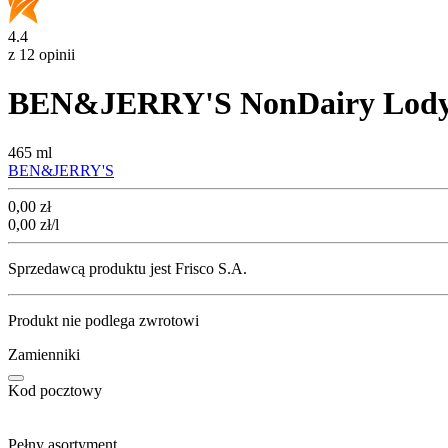
4.4
z 12 opinii
BEN&JERRY'S NonDairy Lody we
465 ml
BEN&JERRY'S
Cena
0,00
zł
0,00
zł
/l
Sprzedawcą produktu jest Frisco S.A.
Produkt nie podlega zwrotowi
Zamienniki
Kod pocztowy
Pełny asortyment