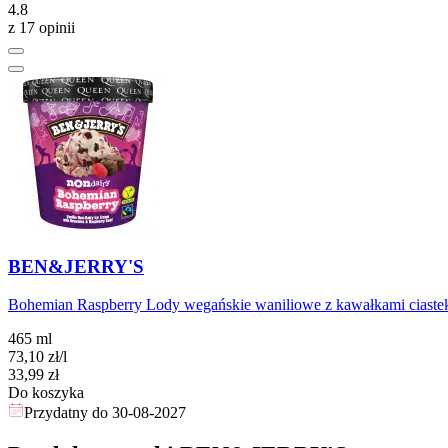
4.8
z 17 opinii
BEN&JERRY'S
Bohemian Raspberry Lody wegańskie waniliowe z kawałkami ciast
465 ml
73,10
zł
/l
Cena
33,99
zł
Do koszyka
Przydatny do
30-08-2027