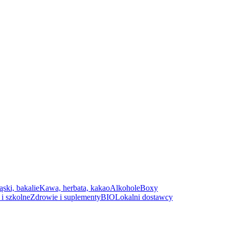
ąski, bakalie
Kawa, herbata, kakao
Alkohole
Boxy
i szkolne
Zdrowie i suplementy
BIO
Lokalni dostawcy