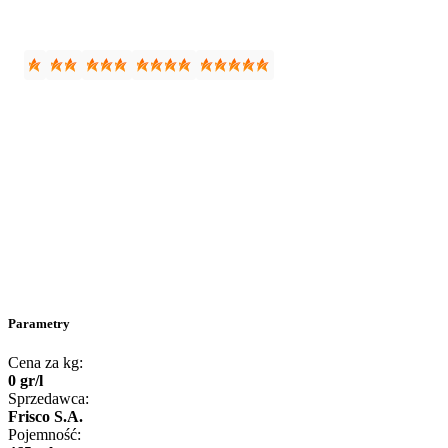
Parametry
Cena za kg:
0
gr
/
l
Sprzedawca:
Frisco S.A.
Pojemność: