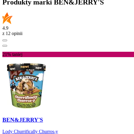
Produkty marki BEN&JERRY'S
4.9
z 12 opinii
21%
taniej
BEN&JERRY'S
Lody Churrifically Churros-y