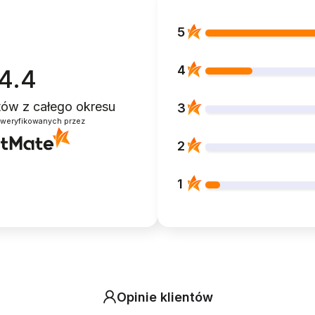
5
4
4.4
ntów
z całego okresu
3
zweryfikowanych przez
2
1
Opinie klientów