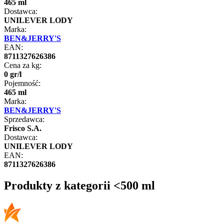
465 ml
Dostawca:
UNILEVER LODY
Marka:
BEN&JERRY'S
EAN:
8711327626386
Cena za kg:
0
gr
/
l
Pojemność:
465 ml
Marka:
BEN&JERRY'S
Sprzedawca:
Frisco S.A.
Dostawca:
UNILEVER LODY
EAN:
8711327626386
Produkty z kategorii <500 ml