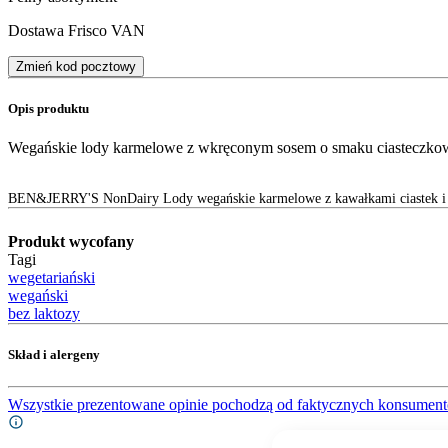
Dostawa Frisco VAN
Zmień kod pocztowy
Opis produktu
Wegańskie lody karmelowe z wkręconym sosem o smaku ciasteczkowy
BEN&JERRY'S NonDairy Lody wegańskie karmelowe z kawałkami ciastek i 
Produkt wycofany
Tagi
wegetariański
wegański
bez laktozy
Skład i alergeny
Wszystkie prezentowane opinie pochodzą od faktycznych konsument