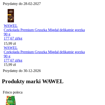
Przydatny do
28-02-2027
WAWEL
Czekolada Premium Gruszka Migdał delikatnie gorzka
90 g
177,67
zł
/kg
Cena
15,99
zł
WAWEL
Czekolada Premium Gruszka Migdał delikatnie gorzka
90 g
177,67
zł
/kg
Cena
15,99
zł
Przydatny do
30-12-2026
Produkty marki WAWEL
Frisco poleca