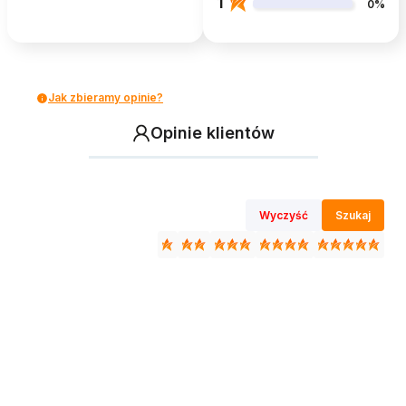
1
0%
Jak zbieramy opinie?
Opinie klientów
Wyczyść
Szukaj