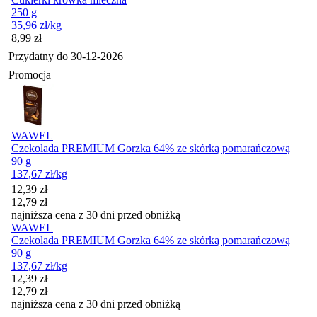
250 g
35,96
zł
/kg
Cena
8,99
zł
Przydatny do
30-12-2026
Promocja
WAWEL
Czekolada PREMIUM Gorzka 64% ze skórką pomarańczową
90 g
137,67
zł
/kg
Cena promocyjna
12,39
zł
12,79
zł
najniższa cena z 30 dni przed obniżką
WAWEL
Czekolada PREMIUM Gorzka 64% ze skórką pomarańczową
90 g
137,67
zł
/kg
Cena promocyjna
12,39
zł
12,79
zł
najniższa cena z 30 dni przed obniżką