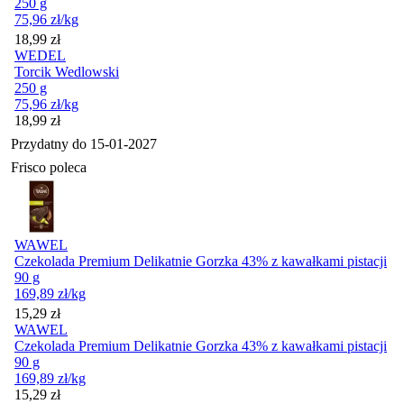
250 g
75,96
zł
/kg
Cena
18,99
zł
WEDEL
Torcik Wedlowski
250 g
75,96
zł
/kg
Cena
18,99
zł
Przydatny do
15-01-2027
Frisco poleca
WAWEL
Czekolada Premium Delikatnie Gorzka 43% z kawałkami pistacji
90 g
169,89
zł
/kg
Cena
15,29
zł
WAWEL
Czekolada Premium Delikatnie Gorzka 43% z kawałkami pistacji
90 g
169,89
zł
/kg
Cena
15,29
zł