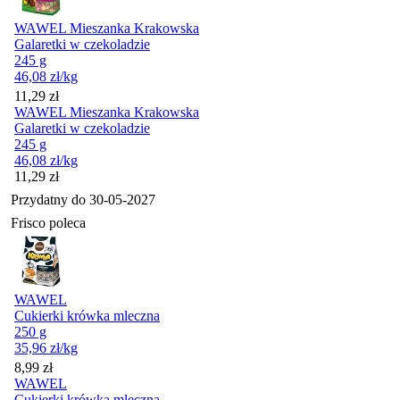
WAWEL Mieszanka Krakowska
Galaretki w czekoladzie
245 g
46,08
zł
/kg
Cena
11,29
zł
WAWEL Mieszanka Krakowska
Galaretki w czekoladzie
245 g
46,08
zł
/kg
Cena
11,29
zł
Przydatny do
30-05-2027
Frisco poleca
WAWEL
Cukierki krówka mleczna
250 g
35,96
zł
/kg
Cena
8,99
zł
WAWEL
Cukierki krówka mleczna