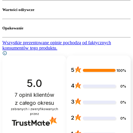
Wartości odżywcze
Opakowanie
Wszystkie prezentowane opinie pochodzą od faktycznych
konsumentów tego produktu.
5
100%
5.0
4
0%
7
opinii klientów
3
z całego okresu
0%
zebranych i zweryfikowanych
przez
2
0%