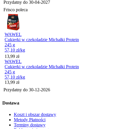
Przydatny do
30-04-2027
Frisco poleca
WAWEL
Cukierki w czekoladzie Michałki Protein
245 g
57,10
zł
/kg
Cena
13,99
zł
WAWEL
Cukierki w czekoladzie Michałki Protein
245 g
57,10
zł
/kg
Cena
13,99
zł
Przydatny do
30-12-2026
Dostawa
Koszt i obszar dostawy
Metody Płatności
Terminy dostawy