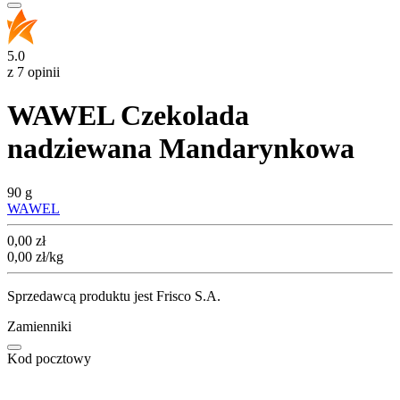
5.0
z 7 opinii
WAWEL Czekolada
nadziewana Mandarynkowa
90 g
WAWEL
Cena
0,00
zł
0,00
zł
/kg
Sprzedawcą produktu jest Frisco S.A.
Zamienniki
Kod pocztowy