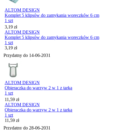
ALTOM DESIGN
Komplet 5 klipsów do zamykania woreczków 6 cm
1 szt
Cena
3,19
zł
ALTOM DESIGN
Komplet 5 klipsów do zamykania woreczków 6 cm
1 szt
Cena
3,19
zł
Przydatny do
14-06-2031
ALTOM DESIGN
Obieraczka do warzyw 2 w 1 z tarką
1 szt
Cena
11,59
zł
ALTOM DESIGN
Obieraczka do warzyw 2 w 1 z tarką
1 szt
Cena
11,59
zł
Przydatny do
28-06-2031