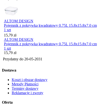
ALTOM DESIGN
Pojemnik z pokrywką kwadratowy 0.75L 15.8x15.8x7.0 cm
1 szt
Cena
15,79
zł
ALTOM DESIGN
Pojemnik z pokrywką kwadratowy 0.75L 15.8x15.8x7.0 cm
1 szt
Cena
15,79
zł
Przydatny do
20-05-2031
Dostawa
Koszt i obszar dostawy
Metody Płatności
Terminy dostawy
Reklamacje i zwroty
Oferta