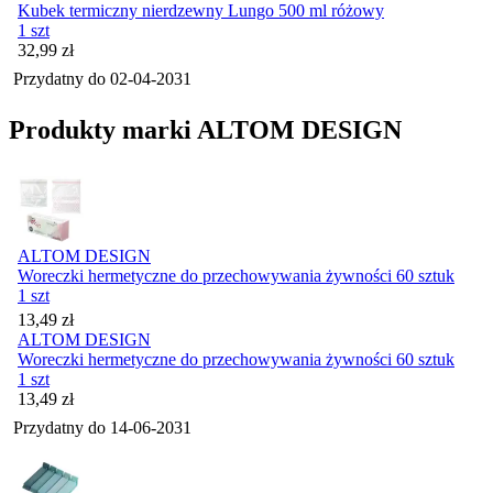
Kubek termiczny nierdzewny Lungo 500 ml różowy
1 szt
Cena
32,99
zł
Przydatny do
02-04-2031
Produkty marki ALTOM DESIGN
ALTOM DESIGN
Woreczki hermetyczne do przechowywania żywności 60 sztuk
1 szt
Cena
13,49
zł
ALTOM DESIGN
Woreczki hermetyczne do przechowywania żywności 60 sztuk
1 szt
Cena
13,49
zł
Przydatny do
14-06-2031