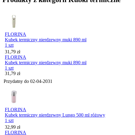
FLORINA
Kubek termiczny nierdzewny muki 890 ml
1 szt
Cena
31,79
zł
FLORINA
Kubek termiczny nierdzewny muki 890 ml
1 szt
Cena
31,79
zł
Przydatny do
02-04-2031
FLORINA
Kubek termiczny nierdzewny Lungo 500 ml różowy
1 szt
Cena
32,99
zł
FLORINA