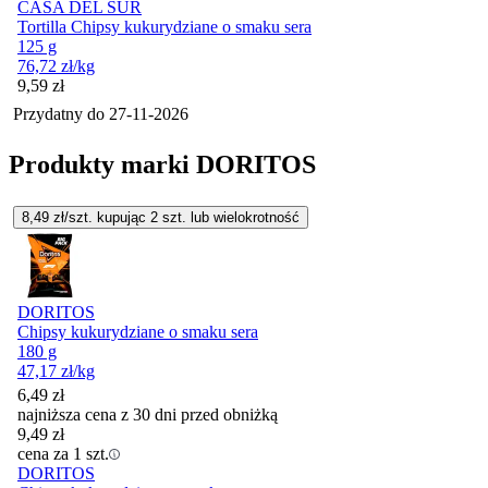
CASA DEL SUR
Tortilla Chipsy kukurydziane o smaku sera
125 g
76,72
zł
/kg
Cena
9,59
zł
Przydatny do
27-11-2026
Produkty marki DORITOS
8,49
zł/szt. kupując
2
szt.
lub wielokrotność
DORITOS
Chipsy kukurydziane o smaku sera
180 g
47,17
zł
/kg
6,49
zł
najniższa cena z 30 dni przed obniżką
9,49
zł
cena za 1 szt.
DORITOS