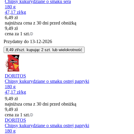
Chipsy kukurydziane o smaku sera
180 g
47,17
zł
/kg
6,49
zł
najniższa cena z 30 dni przed obniżką
9,49
zł
cena za 1 szt.
Przydatny do
13-12-2026
8,49
zł/szt. kupując
2
szt.
lub wielokrotność
DORITOS
Chipsy kukurydziane o smaku ostrej papryki
180 g
47,17
zł
/kg
9,49
zł
najniższa cena z 30 dni przed obniżką
9,49
zł
cena za 1 szt.
DORITOS
Chipsy kukurydziane o smaku ostrej papryki
180 g