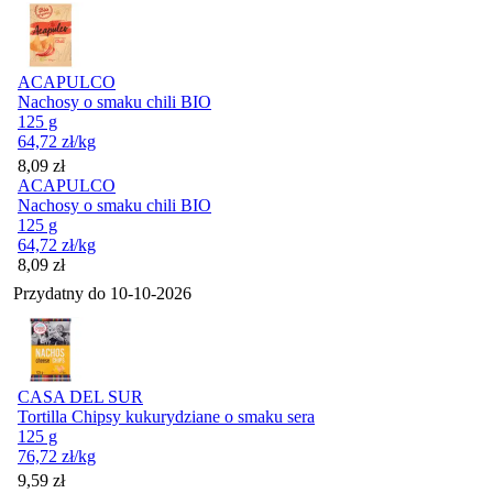
ACAPULCO
Nachosy o smaku chili BIO
125 g
64,72
zł
/kg
Cena
8,09
zł
ACAPULCO
Nachosy o smaku chili BIO
125 g
64,72
zł
/kg
Cena
8,09
zł
Przydatny do
10-10-2026
CASA DEL SUR
Tortilla Chipsy kukurydziane o smaku sera
125 g
76,72
zł
/kg
Cena
9,59
zł