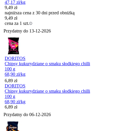
47,17
zł
/kg
9,49
zł
najniższa cena z 30 dni przed obniżką
9,49
zł
cena za 1 szt.
Przydatny do
13-12-2026
DORITOS
Chipsy kukurydziane o smaku słodkiego chilli
100 g
68,90
zł
/kg
Cena
6,89
zł
DORITOS
Chipsy kukurydziane o smaku słodkiego chilli
100 g
68,90
zł
/kg
Cena
6,89
zł
Przydatny do
06-12-2026