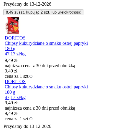
Przydatny do
13-12-2026
8,49
zł/szt. kupując
2
szt.
lub wielokrotność
DORITOS
Chipsy kukurydziane o smaku ostrej papryki
180 g
47,17
zł
/kg
9,49
zł
najniższa cena z 30 dni przed obniżką
9,49
zł
cena za 1 szt.
DORITOS
Chipsy kukurydziane o smaku ostrej papryki
180 g
47,17
zł
/kg
9,49
zł
najniższa cena z 30 dni przed obniżką
9,49
zł
cena za 1 szt.
Przydatny do
13-12-2026