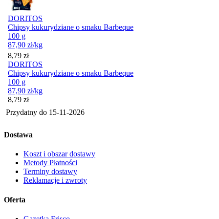
DORITOS
Chipsy kukurydziane o smaku Barbeque
100 g
87,90
zł
/kg
Cena
8,79
zł
DORITOS
Chipsy kukurydziane o smaku Barbeque
100 g
87,90
zł
/kg
Cena
8,79
zł
Przydatny do
15-11-2026
Dostawa
Koszt i obszar dostawy
Metody Płatności
Terminy dostawy
Reklamacje i zwroty
Oferta
Gazetka Frisco