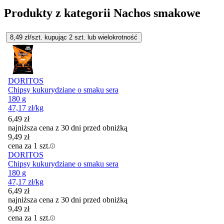
Produkty z kategorii Nachos smakowe
8,49
zł/szt. kupując
2
szt.
lub wielokrotność
DORITOS
Chipsy kukurydziane o smaku sera
180 g
47,17
zł
/kg
6,49
zł
najniższa cena z 30 dni przed obniżką
9,49
zł
cena za 1 szt.
DORITOS
Chipsy kukurydziane o smaku sera
180 g
47,17
zł
/kg
6,49
zł
najniższa cena z 30 dni przed obniżką
9,49
zł
cena za 1 szt.