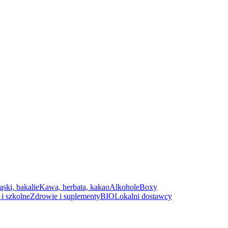
ąski, bakalie
Kawa, herbata, kakao
Alkohole
Boxy
i szkolne
Zdrowie i suplementy
BIO
Lokalni dostawcy