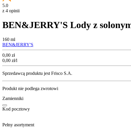
5.0
z 4 opinii
BEN&JERRY'S Lody z solonym k
160 ml
BEN&JERRY'S
Cena
0,00
zł
0,00
zł
/l
Sprzedawcą produktu jest Frisco S.A.
Produkt nie podlega zwrotowi
Zamienniki
Kod pocztowy
Pełny asortyment