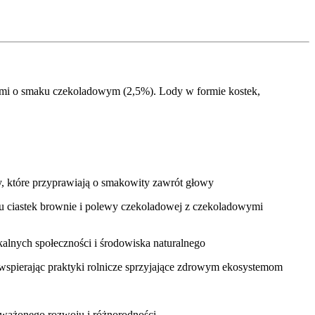
mi o smaku czekoladowym (2,5%). Lody w formie kostek,
y, które przyprawiają o smakowity zawrót głowy
ku ciastek brownie i polewy czekoladowej z czekoladowymi
okalnych społeczności i środowiska naturalnego
 wspierając praktyki rolnicze sprzyjające zdrowym ekosystemom
noważonego rozwoju i różnorodności