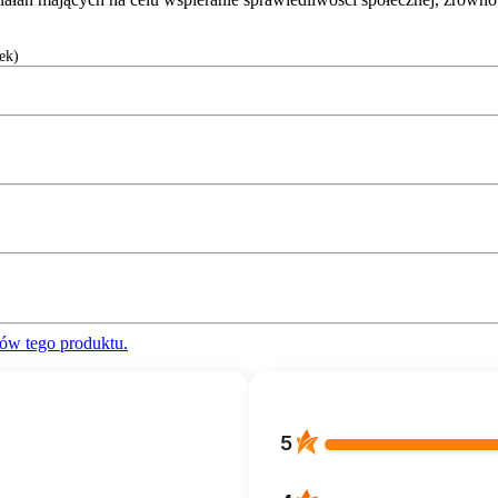
ek)
ów tego produktu.
5