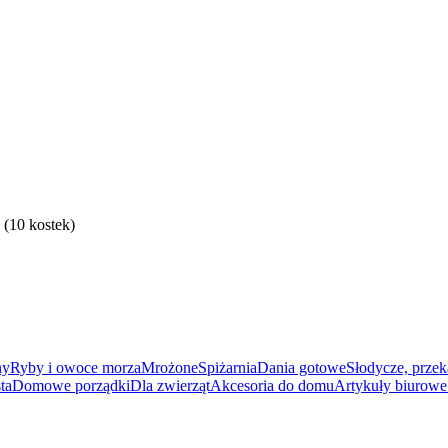
(10 kostek)
ny
Ryby i owoce morza
Mrożone
Spiżarnia
Dania gotowe
Słodycze, przek
ta
Domowe porządki
Dla zwierząt
Akcesoria do domu
Artykuły biurowe 