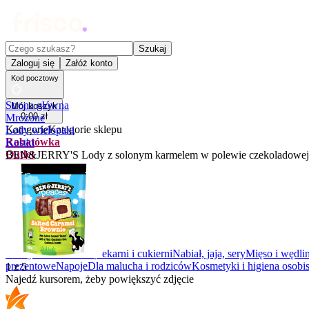
Czego szukasz?
Szukaj
Zaloguj się
Załóż konto
Kod pocztowy
Strona główna
Mój koszyk
0
,
00
zł
Mrożone
Kategorie
Kategorie sklepu
Lody wielopaki
Rabatówka
Kostki
Outlet
BEN&JERRY'S Lody z solonym karmelem w polewie czekoladowej 
Promocje
Nowości
Kupony
Dla Biura
Warzywa i owoce
Z piekarni i cukierni
Nabiał, jaja, sery
Mięso i wędli
prezentowe
Napoje
Dla malucha i rodziców
Kosmetyki i higiena osobis
1
z
5
Najedź kursorem, żeby powiększyć zdjęcie