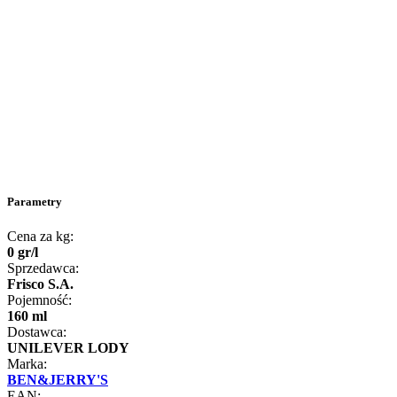
Parametry
Cena za kg:
0
gr
/
l
Sprzedawca:
Frisco S.A.
Pojemność:
160 ml
Dostawca:
UNILEVER LODY
Marka:
BEN&JERRY'S
EAN: