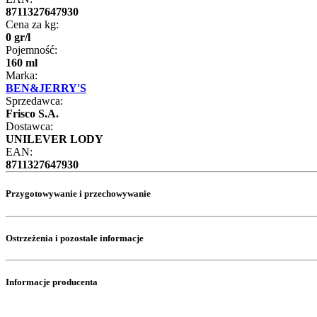
8711327647930
Cena za kg:
0
gr
/
l
Pojemność:
160 ml
Marka:
BEN&JERRY'S
Sprzedawca:
Frisco S.A.
Dostawca:
UNILEVER LODY
EAN:
8711327647930
Przygotowywanie i przechowywanie
Ostrzeżenia i pozostałe informacje
Informacje producenta