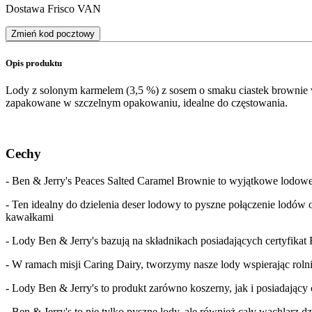
Dostawa Frisco VAN
Zmień kod pocztowy
Opis produktu
Lody z solonym karmelem (3,5 %) z sosem o smaku ciastek browni
zapakowane w szczelnym opakowaniu, idealne do częstowania.
Cechy
- Ben & Jerry's Peaces Salted Caramel Brownie to wyjątkowe lodowe 
- Ten idealny do dzielenia deser lodowy to pyszne połączenie lodó
kawałkami
- Lody Ben & Jerry's bazują na składnikach posiadających certyfikat 
- W ramach misji Caring Dairy, tworzymy nasze lody wspierając roln
- Lody Ben & Jerry's to produkt zarówno koszerny, jak i posiadający c
- Ben & Jerry's to nie tylko pyszne lody, ale również cały wachlarz