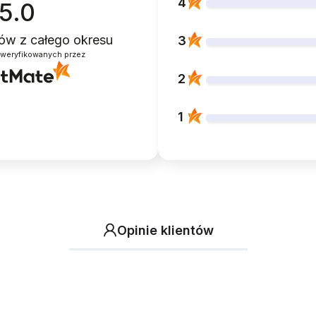
4
5.0
ntów
z całego okresu
3
zweryfikowanych przez
2
1
Opinie klientów