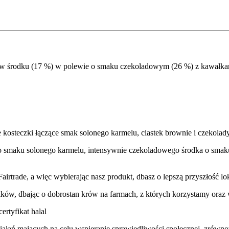
e w środku (17 %) w polewie o smaku czekoladowym (26 %) z kawałka
kosteczki łączące smak solonego karmelu, ciastek brownie i czekolad
w o smaku solonego karmelu, intensywnie czekoladowego środka o sma
Fairtrade, a więc wybierając nasz produkt, dbasz o lepszą przyszłość l
ików, dbając o dobrostan krów na farmach, z których korzystamy oraz
ertyfikat halal
 działań mających na celu wspieranie sprawiedliwości społecznej, zrów