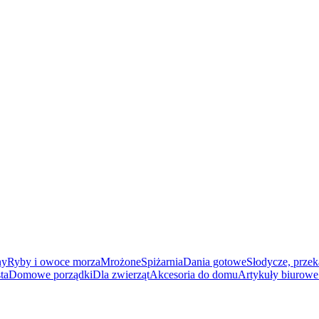
ny
Ryby i owoce morza
Mrożone
Spiżarnia
Dania gotowe
Słodycze, przek
ta
Domowe porządki
Dla zwierząt
Akcesoria do domu
Artykuły biurowe 