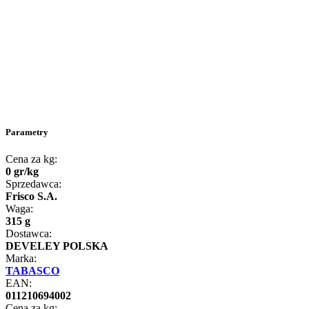
Parametry
Cena za kg:
0
gr
/
kg
Sprzedawca:
Frisco S.A.
Waga:
315 g
Dostawca:
DEVELEY POLSKA
Marka:
TABASCO
EAN:
011210694002
Cena za kg: