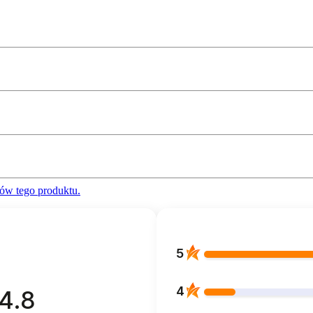
ów tego produktu.
5
4
4.8