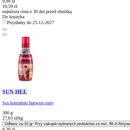
Cena promocyjna
9,99
zł
10,59
zł
najniższa cena z 30 dni przed obniżką
Do koszyka
Przydatny do
25-12-2027
SUN HEE
Sos koreański Itaewon ostry
300 g
27,63
zł
/kg
Odbierz za 10 gr: Przy zakupie wybranych produktów za min. 99 zł.
Aktywu
Cena promocyjna
8,29
zł