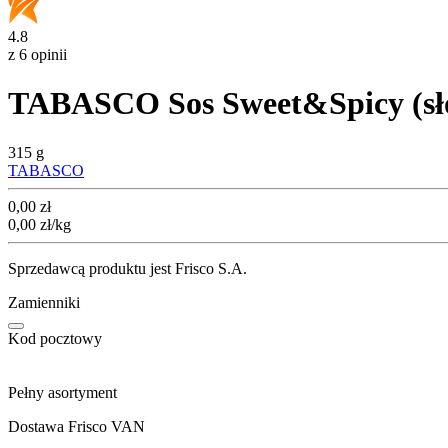
4.8
z 6 opinii
TABASCO Sos Sweet&Spicy (sło
315 g
TABASCO
Cena
0,00
zł
0,00
zł
/kg
Sprzedawcą produktu jest Frisco S.A.
Zamienniki
Kod pocztowy
Pełny asortyment
Dostawa Frisco VAN