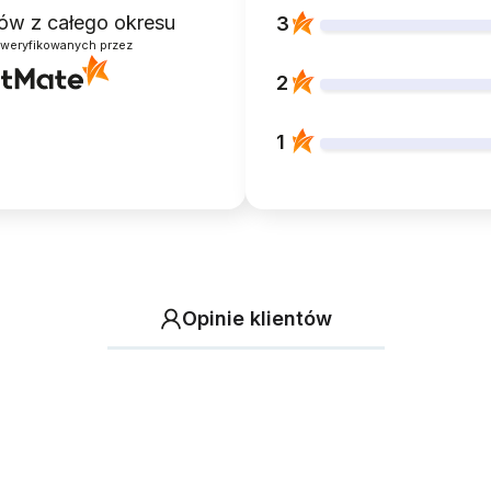
ntów
z całego okresu
3
zweryfikowanych przez
2
1
Opinie klientów