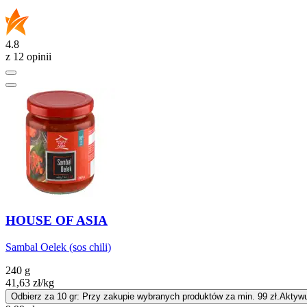
4.8
z 12 opinii
HOUSE OF ASIA
Sambal Oelek (sos chili)
240 g
41,63
zł
/kg
Odbierz za 10 gr: Przy zakupie wybranych produktów za min. 99 zł.
Aktywu