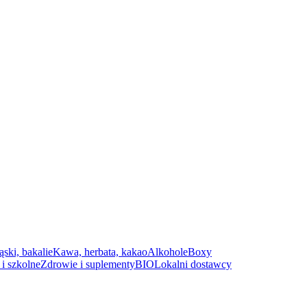
ąski, bakalie
Kawa, herbata, kakao
Alkohole
Boxy
i szkolne
Zdrowie i suplementy
BIO
Lokalni dostawcy