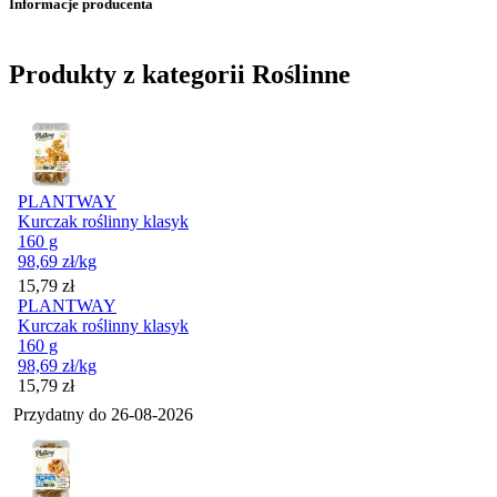
Informacje producenta
Produkty z kategorii Roślinne
PLANTWAY
Kurczak roślinny klasyk
160 g
98,69
zł
/kg
Cena
15,79
zł
PLANTWAY
Kurczak roślinny klasyk
160 g
98,69
zł
/kg
Cena
15,79
zł
Przydatny do
26-08-2026