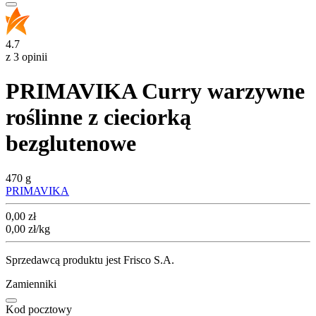
4.7
z 3 opinii
PRIMAVIKA Curry warzywne
roślinne z cieciorką
bezglutenowe
470 g
PRIMAVIKA
Cena
0,00
zł
0,00
zł
/kg
Sprzedawcą produktu jest Frisco S.A.
Zamienniki
Kod pocztowy