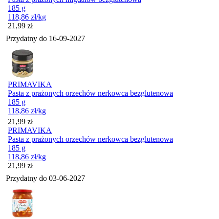
185 g
118,86
zł
/kg
Cena
21,99
zł
Przydatny do
16-09-2027
PRIMAVIKA
Pasta z prażonych orzechów nerkowca bezglutenowa
185 g
118,86
zł
/kg
Cena
21,99
zł
PRIMAVIKA
Pasta z prażonych orzechów nerkowca bezglutenowa
185 g
118,86
zł
/kg
Cena
21,99
zł
Przydatny do
03-06-2027