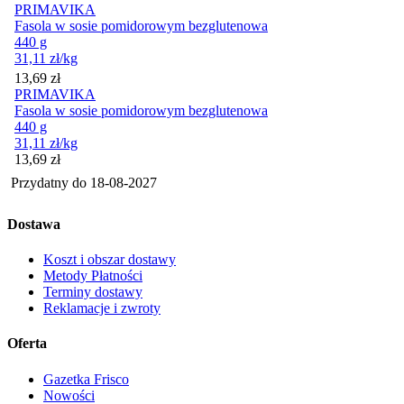
PRIMAVIKA
Fasola w sosie pomidorowym bezglutenowa
440 g
31,11
zł
/kg
Cena
13,69
zł
PRIMAVIKA
Fasola w sosie pomidorowym bezglutenowa
440 g
31,11
zł
/kg
Cena
13,69
zł
Przydatny do
18-08-2027
Dostawa
Koszt i obszar dostawy
Metody Płatności
Terminy dostawy
Reklamacje i zwroty
Oferta
Gazetka Frisco
Nowości