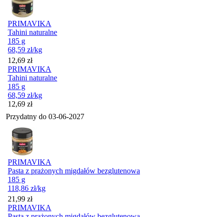
PRIMAVIKA
Tahini naturalne
185 g
68,59
zł
/kg
Cena
12,69
zł
PRIMAVIKA
Tahini naturalne
185 g
68,59
zł
/kg
Cena
12,69
zł
Przydatny do
03-06-2027
PRIMAVIKA
Pasta z prażonych migdałów bezglutenowa
185 g
118,86
zł
/kg
Cena
21,99
zł
PRIMAVIKA
Pasta z prażonych migdałów bezglutenowa