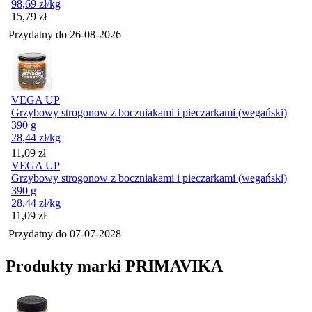
98,69
zł
/kg
Cena
15,79
zł
Przydatny do
26-08-2026
VEGA UP
Grzybowy strogonow z boczniakami i pieczarkami (wegański)
390 g
28,44
zł
/kg
Cena
11,09
zł
VEGA UP
Grzybowy strogonow z boczniakami i pieczarkami (wegański)
390 g
28,44
zł
/kg
Cena
11,09
zł
Przydatny do
07-07-2028
Produkty marki PRIMAVIKA