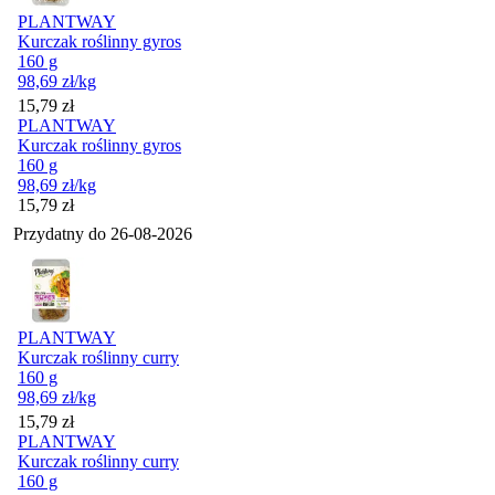
PLANTWAY
Kurczak roślinny gyros
160 g
98,69
zł
/kg
Cena
15,79
zł
PLANTWAY
Kurczak roślinny gyros
160 g
98,69
zł
/kg
Cena
15,79
zł
Przydatny do
26-08-2026
PLANTWAY
Kurczak roślinny curry
160 g
98,69
zł
/kg
Cena
15,79
zł
PLANTWAY
Kurczak roślinny curry
160 g