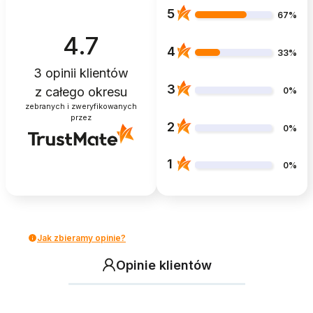
5
67%
4.7
4
33%
3
opinii klientów
3
z całego okresu
0%
zebranych i zweryfikowanych
przez
2
0%
1
0%
Jak zbieramy opinie?
Opinie klientów