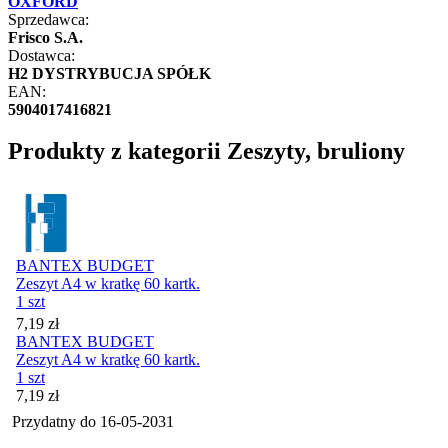
OXFORD
Sprzedawca:
Frisco S.A.
Dostawca:
H2 DYSTRYBUCJA SPÓŁK
EAN:
5904017416821
Produkty z kategorii Zeszyty, bruliony
BANTEX BUDGET
Zeszyt A4 w kratkę 60 kartk.
1 szt
Cena
7,19
zł
BANTEX BUDGET
Zeszyt A4 w kratkę 60 kartk.
1 szt
Cena
7,19
zł
Przydatny do
16-05-2031