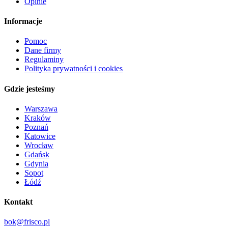
Opinie
Informacje
Pomoc
Dane firmy
Regulaminy
Polityka prywatności i cookies
Gdzie jesteśmy
Warszawa
Kraków
Poznań
Katowice
Wrocław
Gdańsk
Gdynia
Sopot
Łódź
Kontakt
bok@frisco.pl