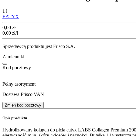
1 l
EATYX
Cena
0,00
zł
0,00
zł
/l
Sprzedawcą produktu jest Frisco S.A.
Zamienniki
Kod pocztowy
Pełny asortyment
Dostawa Frisco VAN
Zmień kod pocztowy
Opis produktu
Hydrolizowany kolagen do picia eatyx LABS Collagen Premium 200 
elastyczność m.in. skóry, włosów i paznokci. Butelka 1 l wystarcza 