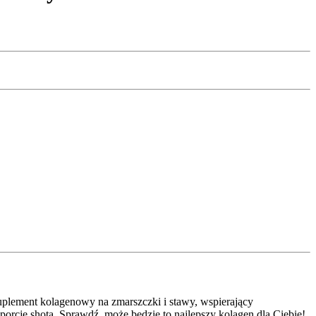
lement kolagenowy na zmarszczki i stawy, wspierający
porcję shota. Sprawdź, może będzie to najlepszy kolagen dla Ciebie!