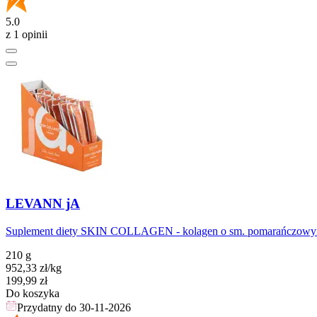
5.0
z 1 opinii
LEVANN jA
Suplement diety SKIN COLLAGEN - kolagen o sm. pomarańczowym
210 g
952,33
zł
/kg
Cena
199,99
zł
Do koszyka
Przydatny do
30-11-2026