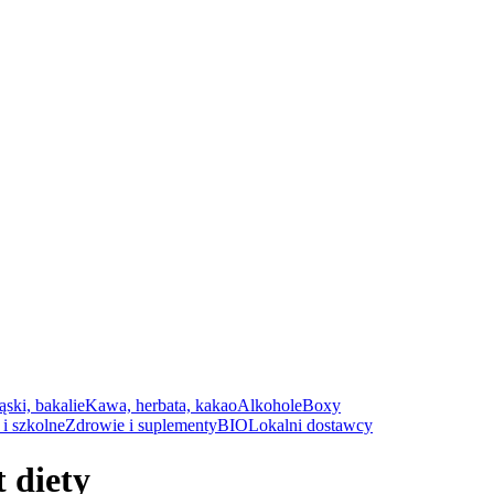
ąski, bakalie
Kawa, herbata, kakao
Alkohole
Boxy
i szkolne
Zdrowie i suplementy
BIO
Lokalni dostawcy
 diety