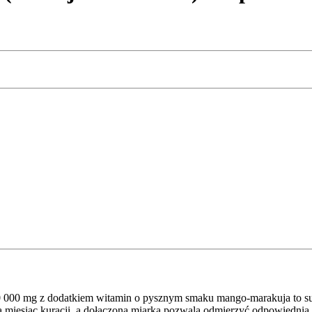
000 mg z dodatkiem witamin o pysznym smaku mango-marakuja to sup
na miesiąc kuracji, a dołączona miarka pozwala odmierzyć odpowiednią 