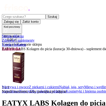
Czego szukasz?
Szukaj
Zaloguj się
Załóż konto
Kod pocztowy
Strona główna
Mój koszyk
0
,
00
zł
Zdrowie i suplementy
Kategorie
Kategorie sklepu
Uroda i kolagen
Rabatówka
EATYX LABS Kolagen do picia (kuracja 30-dniowa) - suplement di
Outlet
Promocje
Nowości
Kupony
Dla Biura
Warzywa i owoce
Z piekarni i cukierni
Nabiał, jaja, sery
Mięso i wędli
1
z
1
prezentowe
Napoje
Dla malucha i rodziców
Kosmetyki i higiena osobis
Najedź kursorem, żeby powiększyć zdjęcie
EATYX LABS Kolagen do picia (