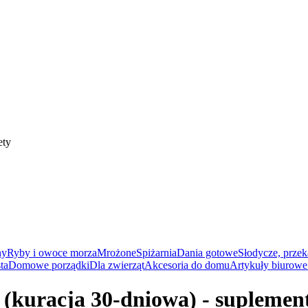
ety
ny
Ryby i owoce morza
Mrożone
Spiżarnia
Dania gotowe
Słodycze, przek
ta
Domowe porządki
Dla zwierząt
Akcesoria do domu
Artykuły biurowe 
kuracja 30-dniowa) - suplement