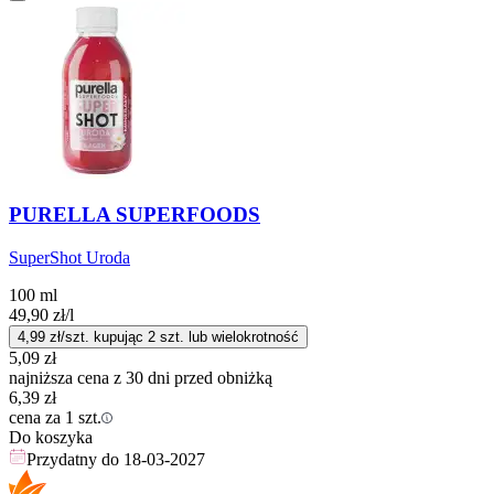
PURELLA SUPERFOODS
SuperShot Uroda
100 ml
49,90
zł
/l
4,99
zł/szt. kupując
2
szt.
lub wielokrotność
5,09
zł
najniższa cena z 30 dni przed obniżką
6,39
zł
cena za 1 szt.
Do koszyka
Przydatny do
18-03-2027