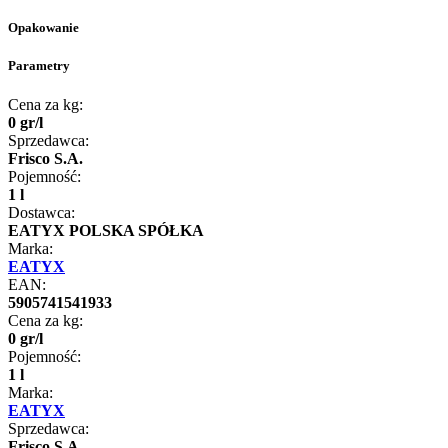
Opakowanie
Parametry
Cena za kg:
0
gr
/
l
Sprzedawca:
Frisco S.A.
Pojemność:
1 l
Dostawca:
EATYX POLSKA SPÓŁKA
Marka:
EATYX
EAN:
5905741541933
Cena za kg:
0
gr
/
l
Pojemność:
1 l
Marka:
EATYX
Sprzedawca:
Frisco S.A.