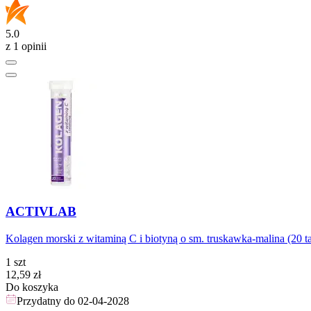
5.0
z 1 opinii
ACTIVLAB
Kolagen morski z witaminą C i biotyną o sm. truskawka-malina (20 ta
1 szt
Cena
12,59
zł
Do koszyka
Przydatny do
02-04-2028