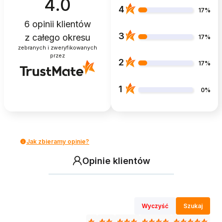
4.0
4
17%
6
opinii klientów
3
z całego okresu
17%
zebranych i zweryfikowanych
przez
2
17%
1
0%
Jak zbieramy opinie?
Opinie klientów
Wyczyść
Szukaj