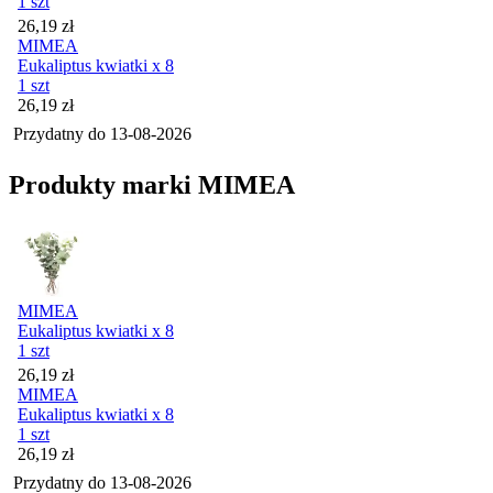
1 szt
Cena
26,19
zł
MIMEA
Eukaliptus kwiatki x 8
1 szt
Cena
26,19
zł
Przydatny do
13-08-2026
Produkty marki MIMEA
MIMEA
Eukaliptus kwiatki x 8
1 szt
Cena
26,19
zł
MIMEA
Eukaliptus kwiatki x 8
1 szt
Cena
26,19
zł
Przydatny do
13-08-2026