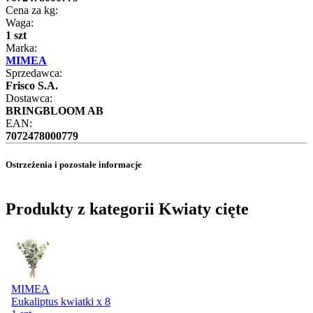
Cena za kg:
Waga:
1 szt
Marka:
MIMEA
Sprzedawca:
Frisco S.A.
Dostawca:
BRINGBLOOM AB
EAN:
7072478000779
Ostrzeżenia i pozostałe informacje
Produkty z kategorii Kwiaty cięte
MIMEA
Eukaliptus kwiatki x 8