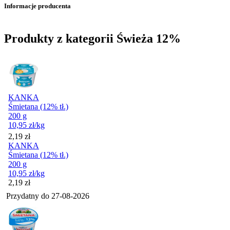
Informacje producenta
Produkty z kategorii Świeża 12%
KANKA
Śmietana (12% tł.)
200 g
10,95
zł
/kg
Cena
2,19
zł
KANKA
Śmietana (12% tł.)
200 g
10,95
zł
/kg
Cena
2,19
zł
Przydatny do
27-08-2026