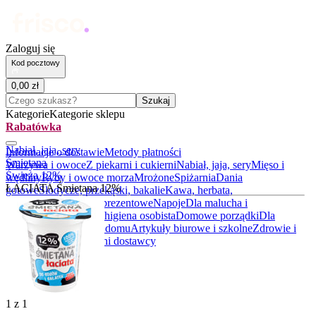
Zaloguj się
Kod pocztowy
0
,
00
zł
Czego szukasz?
Szukaj
Kategorie
Kategorie sklepu
Rabatówka
Nabiał, jaja, sery
Informacje o dostawie
Metody płatności
Śmietana
Warzywa i owoce
Z piekarni i cukierni
Nabiał, jaja, sery
Mięso i
Świeża 12%
wędliny
Ryby i owoce morza
Mrożone
Spiżarnia
Dania
ŁACIATA Śmietana 12%
gotowe
Słodycze, przekąski, bakalie
Kawa, herbata,
kakao
Alkohole
Boxy prezentowe
Napoje
Dla malucha i
rodziców
Kosmetyki i higiena osobista
Domowe porządki
Dla
zwierząt
Akcesoria do domu
Artykuły biurowe i szkolne
Zdrowie i
suplementy
BIO
Lokalni dostawcy
1
z
1