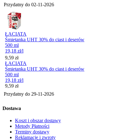
Przydatny do
02-11-2026
ŁACIATA
Śmietanka UHT 30% do ciast i deserów
500 ml
19,18
zł
/l
Cena
9,59
zł
ŁACIATA
Śmietanka UHT 30% do ciast i deserów
500 ml
19,18
zł
/l
Cena
9,59
zł
Przydatny do
29-11-2026
Dostawa
Koszt i obszar dostawy
Metody Płatności
Terminy dostawy
Reklamacje i zwroty