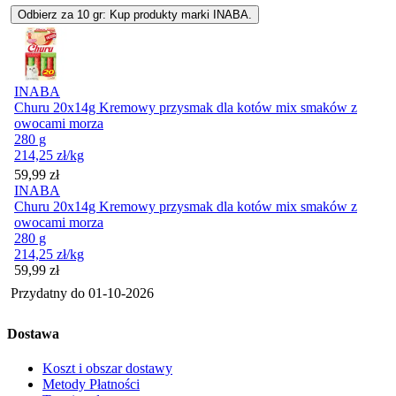
Odbierz za 10 gr: Kup produkty marki INABA.
INABA
Churu 20x14g Kremowy przysmak dla kotów mix smaków z
owocami morza
280 g
214,25
zł
/kg
Cena
59,99
zł
INABA
Churu 20x14g Kremowy przysmak dla kotów mix smaków z
owocami morza
280 g
214,25
zł
/kg
Cena
59,99
zł
Przydatny do
01-10-2026
Dostawa
Koszt i obszar dostawy
Metody Płatności