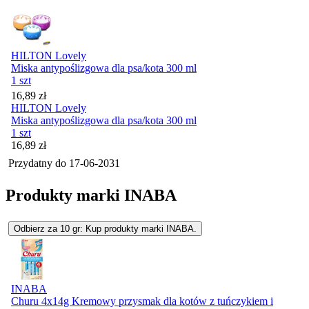
HILTON Lovely
Miska antypoślizgowa dla psa/kota 300 ml
1 szt
Cena
16,89
zł
HILTON Lovely
Miska antypoślizgowa dla psa/kota 300 ml
1 szt
Cena
16,89
zł
Przydatny do
17-06-2031
Produkty marki INABA
Odbierz za 10 gr: Kup produkty marki INABA.
INABA
Churu 4x14g Kremowy przysmak dla kotów z tuńczykiem i