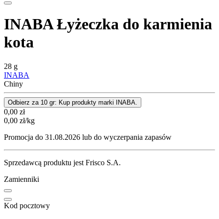
INABA Łyżeczka do karmienia
kota
28 g
INABA
Chiny
Odbierz za 10 gr: Kup produkty marki INABA.
Cena
0,00
zł
0,00
zł
/kg
Promocja do 31.08.2026 lub do wyczerpania zapasów
Sprzedawcą produktu jest Frisco S.A.
Zamienniki
Kod pocztowy