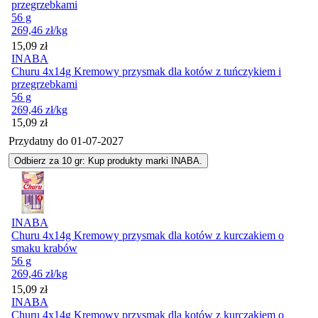
przegrzebkami
56 g
269,46
zł
/kg
Cena
15,09
zł
INABA
Churu 4x14g Kremowy przysmak dla kotów z tuńczykiem i
przegrzebkami
56 g
269,46
zł
/kg
Cena
15,09
zł
Przydatny do
01-07-2027
Odbierz za 10 gr: Kup produkty marki INABA.
INABA
Churu 4x14g Kremowy przysmak dla kotów z kurczakiem o
smaku krabów
56 g
269,46
zł
/kg
Cena
15,09
zł
INABA
Churu 4x14g Kremowy przysmak dla kotów z kurczakiem o