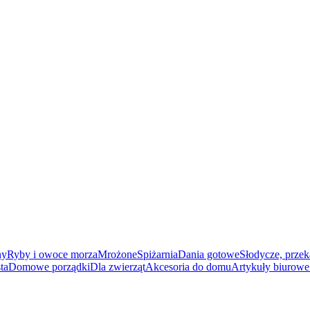
ny
Ryby i owoce morza
Mrożone
Spiżarnia
Dania gotowe
Słodycze, przek
ta
Domowe porządki
Dla zwierząt
Akcesoria do domu
Artykuły biurowe 