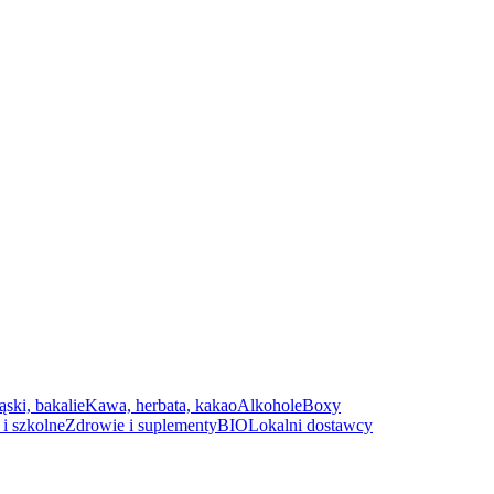
ąski, bakalie
Kawa, herbata, kakao
Alkohole
Boxy
i szkolne
Zdrowie i suplementy
BIO
Lokalni dostawcy