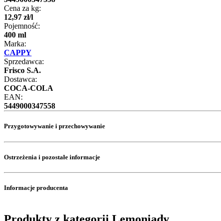
Cena za kg:
12
,
97
zł
/
l
Pojemność:
400 ml
Marka:
CAPPY
Sprzedawca:
Frisco S.A.
Dostawca:
COCA-COLA
EAN:
5449000347558
Przygotowywanie i przechowywanie
Ostrzeżenia i pozostałe informacje
Informacje producenta
Produkty z kategorii Lemoniady