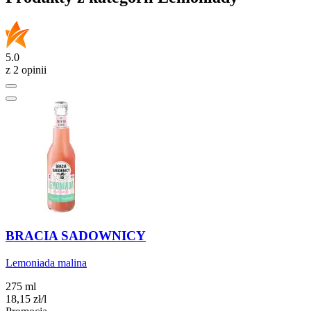
5.0
z 2 opinii
BRACIA SADOWNICY
Lemoniada malina
275 ml
18,15
zł
/l