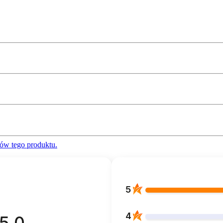
ów tego produktu.
5
4
5.0