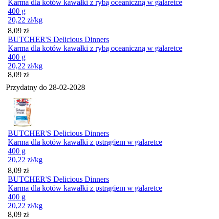
Karma dla kotów kawałki z rybą oceaniczną w galaretce
400 g
20,22
zł
/kg
Cena
8,09
zł
BUTCHER'S Delicious Dinners
Karma dla kotów kawałki z rybą oceaniczną w galaretce
400 g
20,22
zł
/kg
Cena
8,09
zł
Przydatny do
28-02-2028
BUTCHER'S Delicious Dinners
Karma dla kotów kawałki z pstrągiem w galaretce
400 g
20,22
zł
/kg
Cena
8,09
zł
BUTCHER'S Delicious Dinners
Karma dla kotów kawałki z pstrągiem w galaretce
400 g
20,22
zł
/kg
Cena
8,09
zł