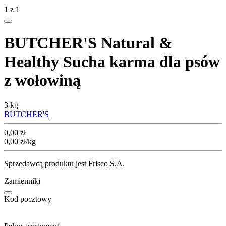
1
z
1
BUTCHER'S Natural &
Healthy Sucha karma dla psów
z wołowiną
3 kg
BUTCHER'S
Cena
0,00
zł
0,00
zł
/kg
Sprzedawcą produktu jest Frisco S.A.
Zamienniki
Kod pocztowy