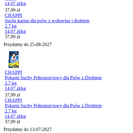
14,07
zł
/kg
Cena
37,99
zł
CHAPPI
Sucha karma dla psów z wołowiną i drobiem
2.7 kg
14,07
zł
/kg
Cena
37,99
zł
Przydatny do
25-08-2027
CHAPPI
Pokarm Suchy Pełnoporcjowy dla Psów z Drobiem
2.7 kg
14,07
zł
/kg
Cena
37,99
zł
CHAPPI
Pokarm Suchy Pełnoporcjowy dla Psów z Drobiem
2.7 kg
14,07
zł
/kg
Cena
37,99
zł
Przydatny do
13-07-2027