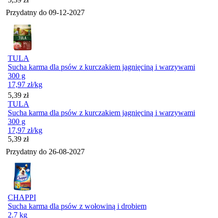
Przydatny do
09-12-2027
TULA
Sucha karma dla psów z kurczakiem jagnięciną i warzywami
300 g
17,97
zł
/kg
Cena
5,39
zł
TULA
Sucha karma dla psów z kurczakiem jagnięciną i warzywami
300 g
17,97
zł
/kg
Cena
5,39
zł
Przydatny do
26-08-2027
CHAPPI
Sucha karma dla psów z wołowiną i drobiem
2.7 kg