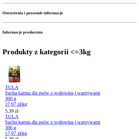
Ostrzeżenia i pozostałe informacje
Informacje producenta
Produkty z kategorii <=3kg
TULA
Sucha karma dla psów z wołowiną i warzywami
300 g
17,97
zł
/kg
Cena
5,39
zł
TULA
Sucha karma dla psów z wołowiną i warzywami
300 g
17,97
zł
/kg
Cena
5,39
zł