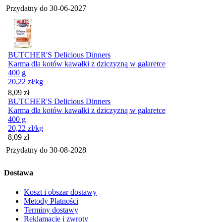
Przydatny do
30-06-2027
BUTCHER'S Delicious Dinners
Karma dla kotów kawałki z dziczyzną w galaretce
400 g
20,22
zł
/kg
Cena
8,09
zł
BUTCHER'S Delicious Dinners
Karma dla kotów kawałki z dziczyzną w galaretce
400 g
20,22
zł
/kg
Cena
8,09
zł
Przydatny do
30-08-2028
Dostawa
Koszt i obszar dostawy
Metody Płatności
Terminy dostawy
Reklamacje i zwroty