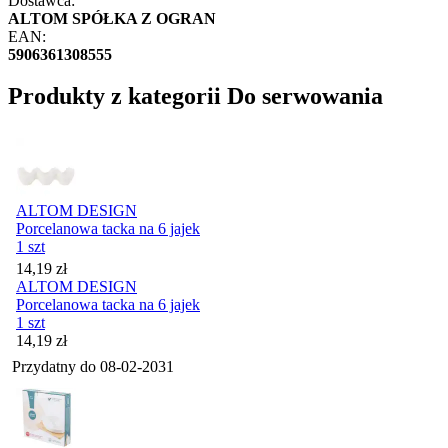
Dostawca:
ALTOM SPÓŁKA Z OGRAN
EAN:
5906361308555
Produkty z kategorii Do serwowania
ALTOM DESIGN
Porcelanowa tacka na 6 jajek
1 szt
Cena
14,19
zł
ALTOM DESIGN
Porcelanowa tacka na 6 jajek
1 szt
Cena
14,19
zł
Przydatny do
08-02-2031