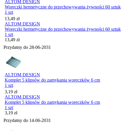
ALTOM DESIGN
Woreczki hermetyczne do przechowywania żywności 60 sztuk
1 szt
Cena
13,49
zł
ALTOM DESIGN
Woreczki hermetyczne do przechowywania żywności 60 sztuk
1 szt
Cena
13,49
zł
Przydatny do
28-06-2031
ALTOM DESIGN
Komplet 5 klipsów do zamykania woreczków 6 cm
1 szt
Cena
3,19
zł
ALTOM DESIGN
Komplet 5 klipsów do zamykania woreczków 6 cm
1 szt
Cena
3,19
zł
Przydatny do
14-06-2031