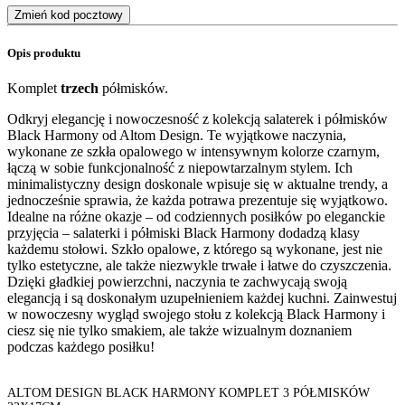
Zmień kod pocztowy
Opis produktu
Komplet
trzech
półmisków.
Odkryj elegancję i nowoczesność z kolekcją salaterek i półmisków
Black Harmony od Altom Design. Te wyjątkowe naczynia,
wykonane ze szkła opalowego w intensywnym kolorze czarnym,
łączą w sobie funkcjonalność z niepowtarzalnym stylem. Ich
minimalistyczny design doskonale wpisuje się w aktualne trendy, a
jednocześnie sprawia, że każda potrawa prezentuje się wyjątkowo.
Idealne na różne okazje – od codziennych posiłków po eleganckie
przyjęcia – salaterki i półmiski Black Harmony dodadzą klasy
każdemu stołowi. Szkło opalowe, z którego są wykonane, jest nie
tylko estetyczne, ale także niezwykle trwałe i łatwe do czyszczenia.
Dzięki gładkiej powierzchni, naczynia te zachwycają swoją
elegancją i są doskonałym uzupełnieniem każdej kuchni. Zainwestuj
w nowoczesny wygląd swojego stołu z kolekcją Black Harmony i
ciesz się nie tylko smakiem, ale także wizualnym doznaniem
podczas każdego posiłku!
ALTOM DESIGN BLACK HARMONY KOMPLET 3 PÓŁMISKÓW