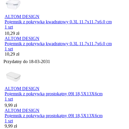
ALTOM DESIGN
Pojemnik z pokrywką kwadratowy 0.3L 11.7x11.7x6.0 cm
1 szt
Cena
10,29
zł
ALTOM DESIGN
Pojemnik z pokrywką kwadratowy 0.3L 11.7x11.7x6.0 cm
1 szt
Cena
10,29
zł
Przydatny do
18-03-2031
ALTOM DESIGN
Pojemnik z pokrywką prostokątny 09l 18,5X13X6cm
1 szt
Cena
9,99
zł
ALTOM DESIGN
Pojemnik z pokrywką prostokątny 09l 18,5X13X6cm
1 szt
Cena
9,99
zł