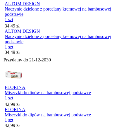
ALTOM DESIGN
Naczynie dzielone z porcelany kremowej na bambusowej
podstawie
1 szt
Cena
34,49
zł
ALTOM DESIGN
Naczynie dzielone z porcelany kremowej na bambusowej
podstawie
1 szt
Cena
34,49
zł
Przydatny do
21-12-2030
FLORINA
Miseczki do dipów na bambusowej podstawce
1 szt
Cena
42,99
zł
FLORINA
Miseczki do dipów na bambusowej podstawce
1 szt
Cena
42,99
zł