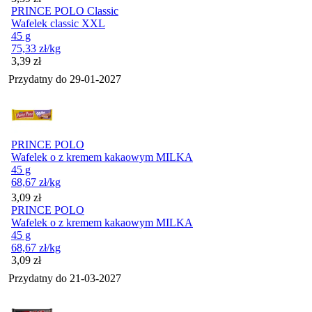
PRINCE POLO Classic
Wafelek classic XXL
45 g
75,33
zł
/kg
Cena
3,39
zł
Przydatny do
29-01-2027
PRINCE POLO
Wafelek o z kremem kakaowym MILKA
45 g
68,67
zł
/kg
Cena
3,09
zł
PRINCE POLO
Wafelek o z kremem kakaowym MILKA
45 g
68,67
zł
/kg
Cena
3,09
zł
Przydatny do
21-03-2027