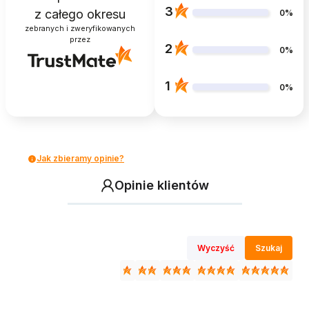
3
z całego okresu
0%
zebranych i zweryfikowanych
przez
2
0%
1
0%
Jak zbieramy opinie?
Opinie klientów
Wyczyść
Szukaj