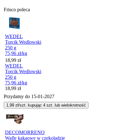
Frisco poleca
WEDEL
Torcik Wedlowski
250 g
75,96
zł
/kg
Cena
18,99
zł
WEDEL
Torcik Wedlowski
250 g
75,96
zł
/kg
Cena
18,99
zł
Przydatny do
15-01-2027
1,99
zł/szt. kupując
4
szt.
lub wielokrotność
DECOMORRENO
Wafle kakaowe w czekoladzie