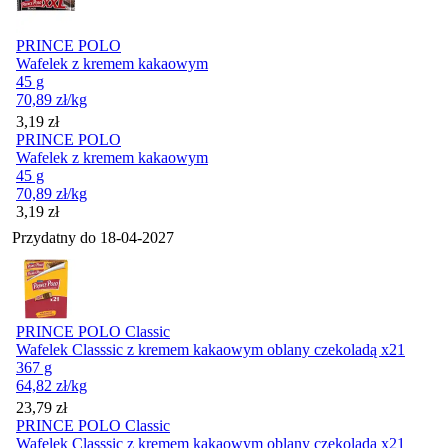
PRINCE POLO
Wafelek z kremem kakaowym
45 g
70,89
zł
/kg
Cena
3,19
zł
PRINCE POLO
Wafelek z kremem kakaowym
45 g
70,89
zł
/kg
Cena
3,19
zł
Przydatny do
18-04-2027
PRINCE POLO Classic
Wafelek Classsic z kremem kakaowym oblany czekoladą x21
367 g
64,82
zł
/kg
Cena
23,79
zł
PRINCE POLO Classic
Wafelek Classsic z kremem kakaowym oblany czekoladą x21