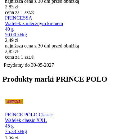
najniższa cena z 30 dni przed obniżką
2,85
zł
cena za 1 szt.
PRINCESSA
Wafelek z mlecznym kremem
40 g
50,00
zł
/kg
2,49
zł
najniższa cena z 30 dni przed obniżką
2,85
zł
cena za 1 szt.
Przydatny do
30-05-2027
Produkty marki PRINCE POLO
PRINCE POLO Classic
Wafelek classic XXL
45 g
75,33
zł
/kg
Cena
3,39
zł