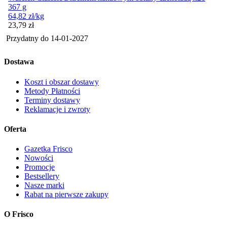
367 g
64,82
zł
/kg
Cena
23,79
zł
Przydatny do
14-01-2027
Dostawa
Koszt i obszar dostawy
Metody Płatności
Terminy dostawy
Reklamacje i zwroty
Oferta
Gazetka Frisco
Nowości
Promocje
Bestsellery
Nasze marki
Rabat na pierwsze zakupy
O Frisco