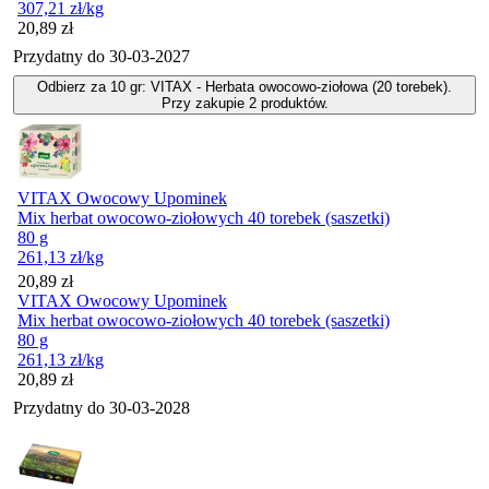
307,21
zł
/kg
Cena
20,89
zł
Przydatny do
30-03-2027
Odbierz za 10 gr: VITAX - Herbata owocowo-ziołowa (20 torebek).
Przy zakupie 2 produktów.
VITAX Owocowy Upominek
Mix herbat owocowo-ziołowych 40 torebek (saszetki)
80 g
261,13
zł
/kg
Cena
20,89
zł
VITAX Owocowy Upominek
Mix herbat owocowo-ziołowych 40 torebek (saszetki)
80 g
261,13
zł
/kg
Cena
20,89
zł
Przydatny do
30-03-2028