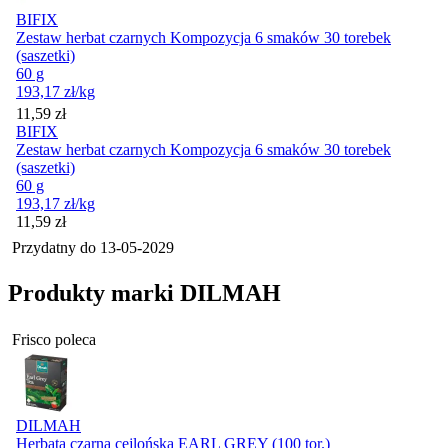
BIFIX
Zestaw herbat czarnych Kompozycja 6 smaków 30 torebek
(saszetki)
60 g
193,17
zł
/kg
Cena
11,59
zł
BIFIX
Zestaw herbat czarnych Kompozycja 6 smaków 30 torebek
(saszetki)
60 g
193,17
zł
/kg
Cena
11,59
zł
Przydatny do
13-05-2029
Produkty marki DILMAH
Frisco poleca
DILMAH
Herbata czarna cejlońska EARL GREY (100 tor.)