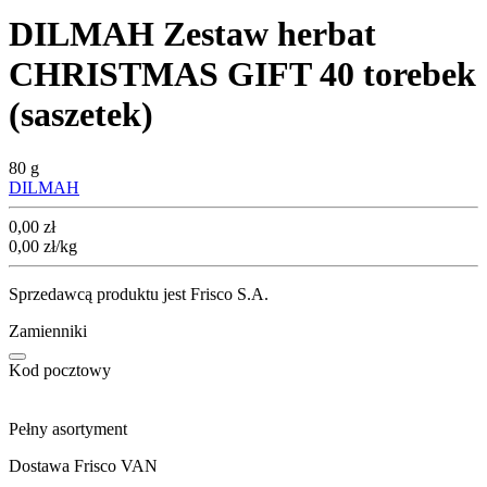
DILMAH Zestaw herbat
CHRISTMAS GIFT 40 torebek
(saszetek)
80 g
DILMAH
Cena
0,00
zł
0,00
zł
/kg
Sprzedawcą produktu jest Frisco S.A.
Zamienniki
Kod pocztowy
Pełny asortyment
Dostawa Frisco VAN