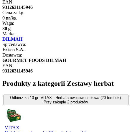
EAN:
9312631145946
Cena za kg:
0
gr
/
kg
Waga:
80 g
Marka:
DILMAH
Sprzedawca:
Frisco S.A.
Dostawca:
GOURMET FOODS DILMAH
EAN:
9312631145946
Produkty z kategorii Zestawy herbat
Odbierz za 10 gr: VITAX - Herbata owocowo-ziołowa (20 torebek).
Przy zakupie 2 produktów.
VITAX