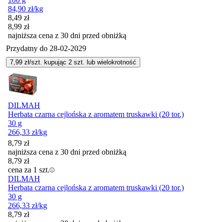
84,90
zł
/kg
Cena promocyjna
8,49
zł
8,99
zł
najniższa cena z 30 dni przed obniżką
Przydatny do
28-02-2029
7,99
zł/szt. kupując
2
szt.
lub wielokrotność
DILMAH
Herbata czarna cejlońska z aromatem truskawki (20 tor.)
30 g
266,33
zł
/kg
8,79
zł
najniższa cena z 30 dni przed obniżką
8,79
zł
cena za 1 szt.
DILMAH
Herbata czarna cejlońska z aromatem truskawki (20 tor.)
30 g
266,33
zł
/kg
8,79
zł