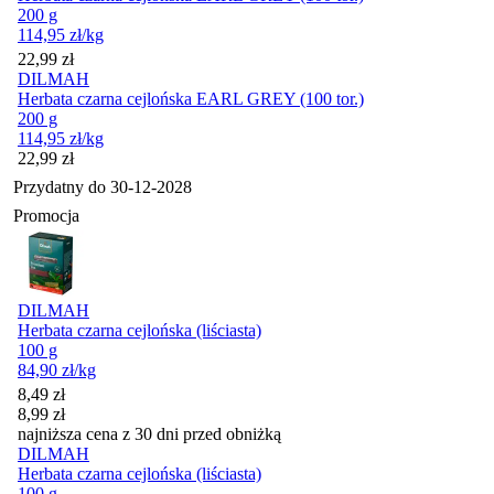
200 g
114,95
zł
/kg
Cena
22,99
zł
DILMAH
Herbata czarna cejlońska EARL GREY (100 tor.)
200 g
114,95
zł
/kg
Cena
22,99
zł
Przydatny do
30-12-2028
Promocja
DILMAH
Herbata czarna cejlońska (liściasta)
100 g
84,90
zł
/kg
Cena promocyjna
8,49
zł
8,99
zł
najniższa cena z 30 dni przed obniżką
DILMAH
Herbata czarna cejlońska (liściasta)
100 g