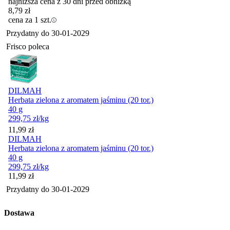
najniższa cena z 30 dni przed obniżką
8,79
zł
cena za 1 szt.
Przydatny do
30-01-2029
Frisco poleca
DILMAH
Herbata zielona z aromatem jaśminu (20 tor.)
40 g
299,75
zł
/kg
Cena
11,99
zł
DILMAH
Herbata zielona z aromatem jaśminu (20 tor.)
40 g
299,75
zł
/kg
Cena
11,99
zł
Przydatny do
30-01-2029
Dostawa