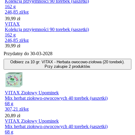
Kolekcja przyjemności 90 torebek (saszetki)
162 g
246,85
zł
/kg
Cena
39,99
zł
VITAX
Kolekcja przyjemności 90 torebek (saszetki)
162 g
246,85
zł
/kg
Cena
39,99
zł
Przydatny do
30-03-2028
Odbierz za 10 gr: VITAX - Herbata owocowo-ziołowa (20 torebek).
Przy zakupie 2 produktów.
VITAX Ziołowy Upominek
Mix herbat ziołowo-owocowych 40 torebek (saszetki)
68 g
307,21
zł
/kg
Cena
20,89
zł
VITAX Ziołowy Upominek
Mix herbat ziołowo-owocowych 40 torebek (saszetki)
68 g