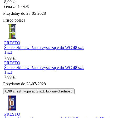
8,99
zł
cena za 1 szt.
Przydatny do
28-05-2028
Frisco poleca
PRESTO
Ściereczki nawilżane czyszczące do WC 48 szt.
1 szt
Cena
7,99
zł
PRESTO
Ściereczki nawilżane czyszczące do WC 48 szt.
1 szt
Cena
7,99
zł
Przydatny do
28-07-2028
6,99
zł/szt. kupując
2
szt.
lub wielokrotność
PRESTO