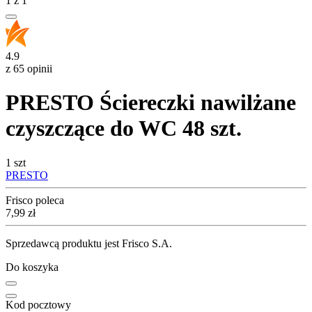
1
z
1
4.9
z 65 opinii
PRESTO Ściereczki nawilżane
czyszczące do WC 48 szt.
1 szt
PRESTO
Frisco poleca
Cena
7,99
zł
Sprzedawcą produktu jest Frisco S.A.
Do koszyka
Kod pocztowy