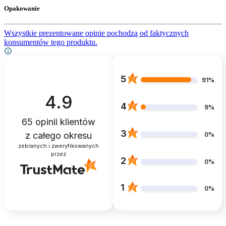
Opakowanie
Wszystkie prezentowane opinie pochodzą od faktycznych
konsumentów tego produktu.
5
91%
4.9
4
9%
65
opinii klientów
3
z całego okresu
0%
zebranych i zweryfikowanych
przez
2
0%
1
0%