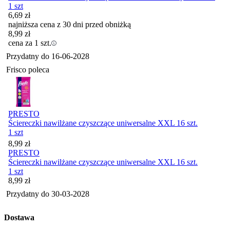
1 szt
6,69
zł
najniższa cena z 30 dni przed obniżką
8,99
zł
cena za 1 szt.
Przydatny do
16-06-2028
Frisco poleca
PRESTO
Ściereczki nawilżane czyszczące uniwersalne XXL 16 szt.
1 szt
Cena
8,99
zł
PRESTO
Ściereczki nawilżane czyszczące uniwersalne XXL 16 szt.
1 szt
Cena
8,99
zł
Przydatny do
30-03-2028
Dostawa