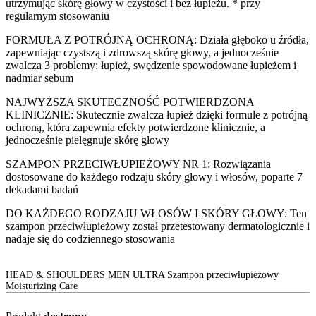
utrzymując skórę głowy w czystości i bez łupieżu. * przy
regularnym stosowaniu
FORMUŁA Z POTRÓJNĄ OCHRONĄ: Działa głęboko u źródła,
zapewniając czystszą i zdrowszą skórę głowy, a jednocześnie
zwalcza 3 problemy: łupież, swędzenie spowodowane łupieżem i
nadmiar sebum
NAJWYŻSZA SKUTECZNOŚĆ POTWIERDZONA
KLINICZNIE: Skutecznie zwalcza łupież dzięki formule z potrójną
ochroną, która zapewnia efekty potwierdzone klinicznie, a
jednocześnie pielęgnuje skórę głowy
SZAMPON PRZECIWŁUPIEŻOWY NR 1: Rozwiązania
dostosowane do każdego rodzaju skóry głowy i włosów, poparte 7
dekadami badań
DO KAŻDEGO RODZAJU WŁOSÓW I SKÓRY GŁOWY: Ten
szampon przeciwłupieżowy został przetestowany dermatologicznie i
nadaje się do codziennego stosowania
HEAD & SHOULDERS MEN ULTRA Szampon przeciwłupieżowy
Moisturizing Care