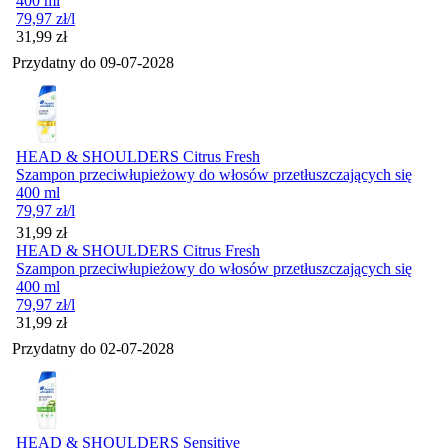
400 ml
79,97
zł
/l
Cena
31,99
zł
Przydatny do
09-07-2028
HEAD & SHOULDERS Citrus Fresh
Szampon przeciwłupieżowy do włosów przetłuszczających się
400 ml
79,97
zł
/l
Cena
31,99
zł
HEAD & SHOULDERS Citrus Fresh
Szampon przeciwłupieżowy do włosów przetłuszczających się
400 ml
79,97
zł
/l
Cena
31,99
zł
Przydatny do
02-07-2028
HEAD & SHOULDERS Sensitive