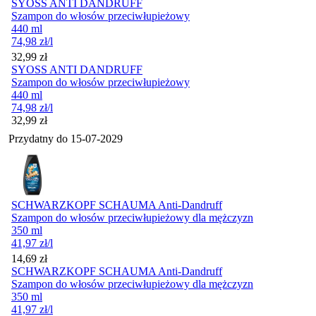
SYOSS ANTI DANDRUFF
Szampon do włosów przeciwłupieżowy
440 ml
74,98
zł
/l
Cena
32,99
zł
SYOSS ANTI DANDRUFF
Szampon do włosów przeciwłupieżowy
440 ml
74,98
zł
/l
Cena
32,99
zł
Przydatny do
15-07-2029
SCHWARZKOPF SCHAUMA Anti-Dandruff
Szampon do włosów przeciwłupieżowy dla mężczyzn
350 ml
41,97
zł
/l
Cena
14,69
zł
SCHWARZKOPF SCHAUMA Anti-Dandruff
Szampon do włosów przeciwłupieżowy dla mężczyzn
350 ml
41,97
zł
/l