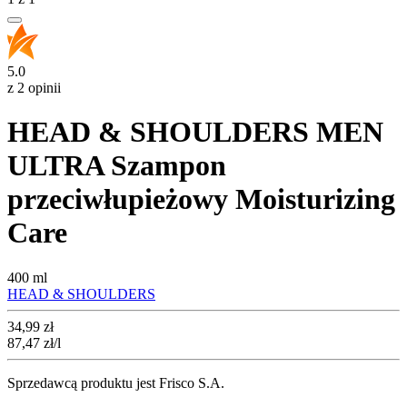
5.0
z 2 opinii
HEAD & SHOULDERS MEN
ULTRA Szampon
przeciwłupieżowy Moisturizing
Care
400 ml
HEAD & SHOULDERS
Cena
34,99
zł
87,47
zł
/l
Sprzedawcą produktu jest Frisco S.A.