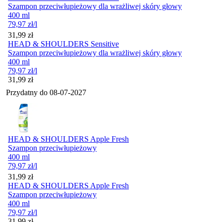
Szampon przeciwłupieżowy dla wrażliwej skóry głowy
400 ml
79,97
zł
/l
Cena
31,99
zł
HEAD & SHOULDERS Sensitive
Szampon przeciwłupieżowy dla wrażliwej skóry głowy
400 ml
79,97
zł
/l
Cena
31,99
zł
Przydatny do
08-07-2027
HEAD & SHOULDERS Apple Fresh
Szampon przeciwłupieżowy
400 ml
79,97
zł
/l
Cena
31,99
zł
HEAD & SHOULDERS Apple Fresh
Szampon przeciwłupieżowy
400 ml
79,97
zł
/l
Cena
31,99
zł