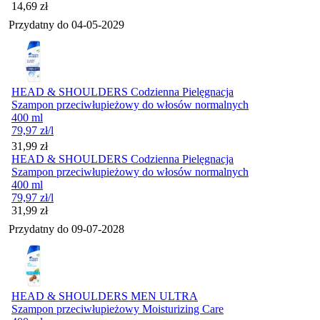
Cena
14,69
zł
Przydatny do
04-05-2029
HEAD & SHOULDERS Codzienna Pielęgnacja
Szampon przeciwłupieżowy do włosów normalnych
400 ml
79,97
zł
/l
Cena
31,99
zł
HEAD & SHOULDERS Codzienna Pielęgnacja
Szampon przeciwłupieżowy do włosów normalnych
400 ml
79,97
zł
/l
Cena
31,99
zł
Przydatny do
09-07-2028
HEAD & SHOULDERS MEN ULTRA
Szampon przeciwłupieżowy Moisturizing Care