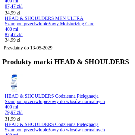
400 ml
87,47
zł
/l
Cena
34,99
zł
HEAD & SHOULDERS MEN ULTRA
Szampon przeciwłupieżowy Moisturizing Care
400 ml
87,47
zł
/l
Cena
34,99
zł
Przydatny do
13-05-2029
Produkty marki HEAD & SHOULDERS
HEAD & SHOULDERS Codzienna Pielęgnacja
Szampon przeciwłupieżowy do włosów normalnych
400 ml
79,97
zł
/l
Cena
31,99
zł
HEAD & SHOULDERS Codzienna Pielęgnacja
Szampon przeciwłupieżowy do włosów normalnych