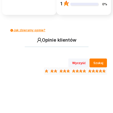
1
0%
Jak zbieramy opinie?
Opinie klientów
Wyczyść
Szukaj