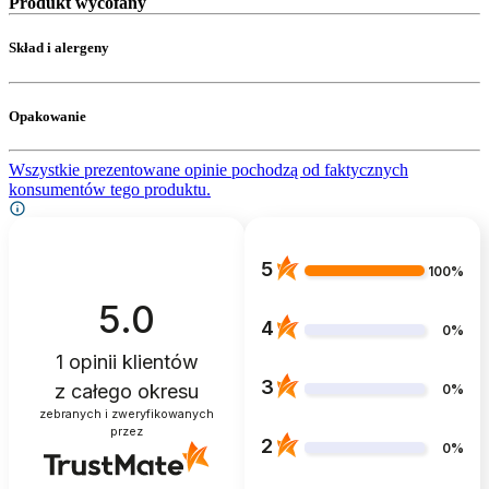
Produkt wycofany
Skład i alergeny
Opakowanie
Wszystkie prezentowane opinie pochodzą od faktycznych
konsumentów tego produktu.
5
100%
5.0
4
0%
1
opinii klientów
3
z całego okresu
0%
zebranych i zweryfikowanych
przez
2
0%