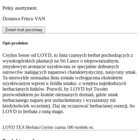
Pełny asortyment
Dostawa Frisco VAN
Zmień kod pocztowy
Opis produktu
Ceylon Sense od LOYD, to linia czarnych herbat pochodzących z
wysokogórskich plantacji na Sri Lance o niepowtarzalnym,
zmysłowym aromacie uzyskiwana ze specjalnie dobranych
surowców nadających naparowi charakterystyczny, nasycony smak.
Ta niezwykle sensualna linia została wzbogacona ekstraktem
uzyskiwanym wprost u źródła smaku- z wnętrza najmłodszych
herbacianych listków. Pozwól, by LOYD był Twoim
przewodnikiem po krainie nieznanych doznań, gdzie smak
herbacianego naparu jest uszlachetniony i wyrazistszy niż
kiedykolwiek wcześniej. Daj się oczarować herbacianej esencji, bo
LOYD to herbata z nutą magii.
LOYD TEA Herbata Ceylon czarna 100 torebek ex.