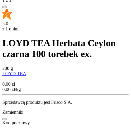
1
z
1
5.0
z 1 opinii
LOYD TEA Herbata Ceylon
czarna 100 torebek ex.
200 g
LOYD TEA
Cena
0,00
zł
0,00
zł
/kg
Sprzedawcą produktu jest Frisco S.A.
Zamienniki
Kod pocztowy