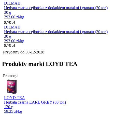
DILMAH
Herbata czarna cejlońska z dodatkiem marakui i granatu (20 tor.)
30 g
293,00
zł
/kg
Cena
8,79
zł
DILMAH
Herbata czarna cejlońska z dodatkiem marakui i granatu (20 tor.)
30 g
293,00
zł
/kg
Cena
8,79
zł
Przydatny do
30-12-2028
Produkty marki LOYD TEA
Promocja
LOYD TEA
Herbata czarna EARL GREY (80 tor.)
120 g
58,25
zł
/kg