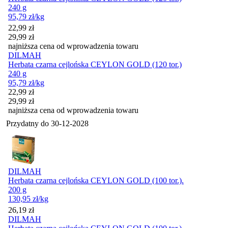
240 g
95,79
zł
/kg
Cena promocyjna
22,99
zł
29,99
zł
najniższa cena od wprowadzenia towaru
DILMAH
Herbata czarna cejlońska CEYLON GOLD (120 tor.)
240 g
95,79
zł
/kg
Cena promocyjna
22,99
zł
29,99
zł
najniższa cena od wprowadzenia towaru
Przydatny do
30-12-2028
DILMAH
Herbata czarna cejlońska CEYLON GOLD (100 tor.).
200 g
130,95
zł
/kg
Cena
26,19
zł
DILMAH