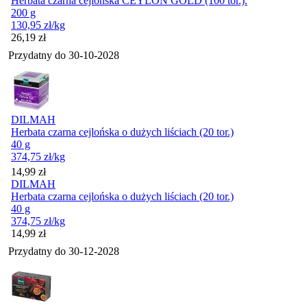
Herbata czarna cejlońska CEYLON GOLD (100 tor.).
200 g
130,95
zł
/kg
Cena
26,19
zł
Przydatny do
30-10-2028
DILMAH
Herbata czarna cejlońska o dużych liściach (20 tor.)
40 g
374,75
zł
/kg
Cena
14,99
zł
DILMAH
Herbata czarna cejlońska o dużych liściach (20 tor.)
40 g
374,75
zł
/kg
Cena
14,99
zł
Przydatny do
30-12-2028