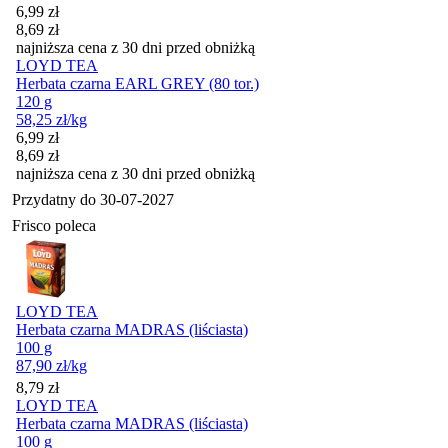
Cena promocyjna
6,99
zł
8,69
zł
najniższa cena z 30 dni przed obniżką
LOYD TEA
Herbata czarna EARL GREY (80 tor.)
120 g
58,25
zł
/kg
Cena promocyjna
6,99
zł
8,69
zł
najniższa cena z 30 dni przed obniżką
Przydatny do
30-07-2027
Frisco poleca
LOYD TEA
Herbata czarna MADRAS (liściasta)
100 g
87,90
zł
/kg
Cena
8,79
zł
LOYD TEA
Herbata czarna MADRAS (liściasta)
100 g