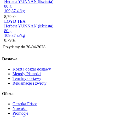
Herbata YUNNAN (liściasta)
80 g
109,87
zł
/kg
Cena
8,79
zł
LOYD TEA
Herbata YUNNAN (liściasta)
80 g
109,87
zł
/kg
Cena
8,79
zł
Przydatny do
30-04-2028
Dostawa
Koszt i obszar dostawy
Metody Płatności
Terminy dostawy
Reklamacje i zwroty
Oferta
Gazetka Frisco
Nowości
Promocje