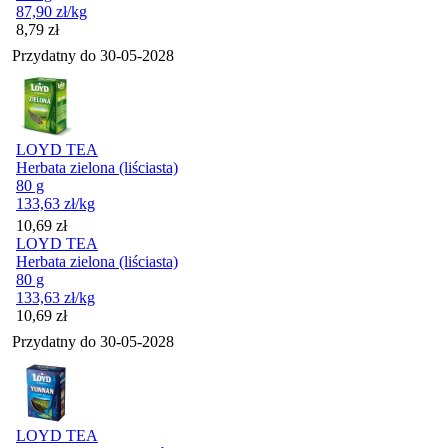
87,90
zł
/kg
Cena
8,79
zł
Przydatny do
30-05-2028
LOYD TEA
Herbata zielona (liściasta)
80 g
133,63
zł
/kg
Cena
10,69
zł
LOYD TEA
Herbata zielona (liściasta)
80 g
133,63
zł
/kg
Cena
10,69
zł
Przydatny do
30-05-2028
LOYD TEA