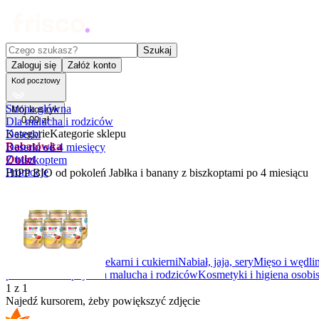
Czego szukasz?
Szukaj
Zaloguj się
Załóż konto
Kod pocztowy
Strona główna
Mój koszyk
0
,
00
zł
Dla malucha i rodziców
Kategorie
Kategorie sklepu
Deserki
Rabatówka
Deserki od 4 miesięcy
Outlet
Z biszkoptem
Promocje
HIPP BIO od pokoleń Jabłka i banany z biszkoptami po 4 miesiącu
Nowości
Kupony
Dla Biura
Warzywa i owoce
Z piekarni i cukierni
Nabiał, jaja, sery
Mięso i wędli
prezentowe
Napoje
Dla malucha i rodziców
Kosmetyki i higiena osobis
1
z
1
Najedź kursorem, żeby powiększyć zdjęcie