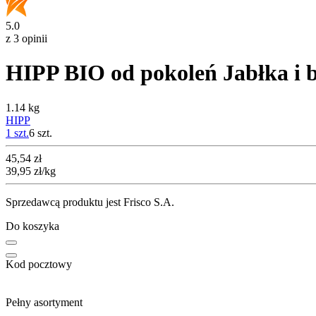
5.0
z 3 opinii
HIPP BIO od pokoleń Jabłka i b
1.14 kg
HIPP
1 szt.
6
szt.
Cena
45,54
zł
39,95
zł
/kg
Sprzedawcą produktu jest Frisco S.A.
Do koszyka
Kod pocztowy
Pełny asortyment