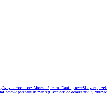
ny
Ryby i owoce morza
Mrożone
Spiżarnia
Dania gotowe
Słodycze, przek
ta
Domowe porządki
Dla zwierząt
Akcesoria do domu
Artykuły biurowe 