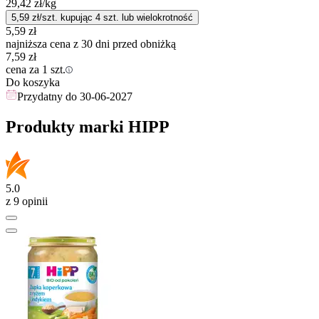
29,42
zł
/kg
5,59
zł/szt. kupując
4
szt.
lub wielokrotność
5,59
zł
najniższa cena z 30 dni przed obniżką
7,59
zł
cena za 1 szt.
Do koszyka
Przydatny do
30-06-2027
Produkty marki HIPP
5.0
z 9 opinii