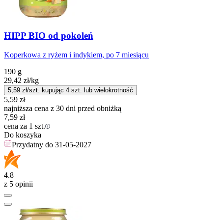
HIPP BIO od pokoleń
Koperkowa z ryżem i indykiem, po 7 miesiącu
190 g
29,42
zł
/kg
5,59
zł/szt. kupując
4
szt.
lub wielokrotność
5,59
zł
najniższa cena z 30 dni przed obniżką
7,59
zł
cena za 1 szt.
Do koszyka
Przydatny do
31-05-2027
4.8
z 5 opinii