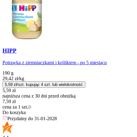
HIPP
Potrawka z ziemniaczkami i królikiem - po 5 miesiącu
190 g
29,42
zł
/kg
5,59
zł/szt. kupując
4
szt.
lub wielokrotność
5,59
zł
najniższa cena z 30 dni przed obniżką
7,59
zł
cena za 1 szt.
Do koszyka
Przydatny do
31-01-2028