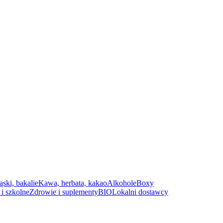
ąski, bakalie
Kawa, herbata, kakao
Alkohole
Boxy
i szkolne
Zdrowie i suplementy
BIO
Lokalni dostawcy