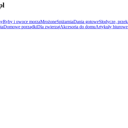
pl
ny
Ryby i owoce morza
Mrożone
Spiżarnia
Dania gotowe
Słodycze, przek
ta
Domowe porządki
Dla zwierząt
Akcesoria do domu
Artykuły biurowe 