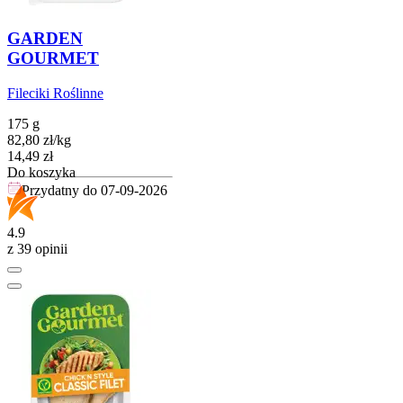
GARDEN
GOURMET
Fileciki Roślinne
175 g
82,80
zł
/
kg
Cena
14,49
zł
Do koszyka
Przydatny do
07-09-2026
4.9
z 39 opinii