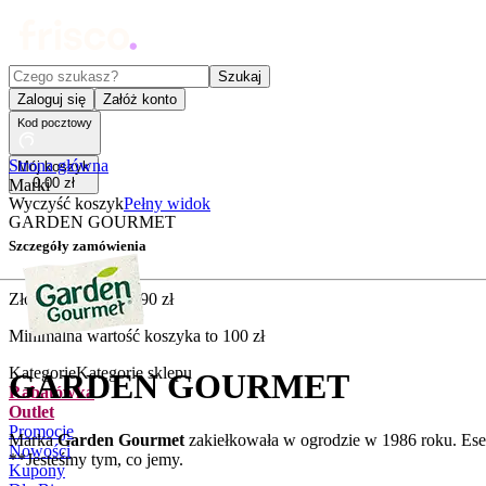
Czego szukasz?
Szukaj
Zaloguj się
Załóż konto
Kod pocztowy
Strona główna
Mój koszyk
0
,
00
zł
Marki
Wyczyść koszyk
Pełny widok
GARDEN GOURMET
Szczegóły zamówienia
Złóż zamówienie
5
,
90
zł
Minimalna wartość koszyka to
100
zł
Kategorie
Kategorie sklepu
GARDEN GOURMET
Rabatówka
Outlet
Promocje
Marka
Garden Gourmet
zakiełkowała w ogrodzie w 1986 roku. Esen
Nowości
**Jesteśmy tym, co jemy.
Kupony