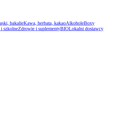
ąski, bakalie
Kawa, herbata, kakao
Alkohole
Boxy
i szkolne
Zdrowie i suplementy
BIO
Lokalni dostawcy