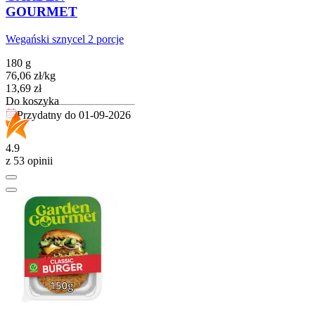
GOURMET
Wegański sznycel 2 porcje
180 g
76,06
zł
/
kg
Cena
13,69
zł
Do koszyka
Przydatny do
01-09-2026
4.9
z 53 opinii