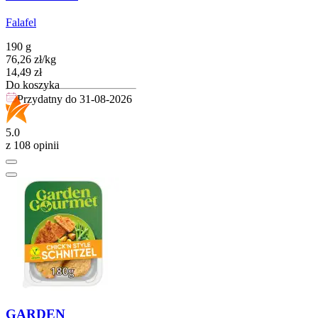
Falafel
190 g
76,26
zł
/
kg
Cena
14,49
zł
Do koszyka
Przydatny do
31-08-2026
5.0
z 108 opinii
GARDEN