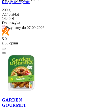
Klopsy warzywne
200 g
72,45
zł
/
kg
Cena
14,49
zł
Do koszyka
Przydatny do
07-09-2026
5.0
z 38 opinii
GARDEN
GOURMET