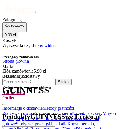
Zaloguj się
Kod pocztowy
0
,
00
zł
Koszyk
Wyczyść koszyk
Pełny widok
Szczegóły zamówienia
Strona główna
Marki
Złóż zamówienie
5
,
90
zł
GUINNESS
Rezerwacja dostawy
Czego szukasz?
Szukaj
Kategorie
Kategorie sklepu
GUINNESS
Rabatówka
Outlet
.
Informacje o dostawie
Metody płatności
Warzywa i owoce
Z piekarni i cukierni
Nabiał, jaja, sery
Mięso i
Produkty
GUINNESS
we Frisco.pl
wędliny
Ryby i owoce morza
Mrożone
Spiżarnia
Dania
gotowe
Słodycze, przekąski, bakalie
Kawa, herbata,
kakao
Alkohole
Boxy prezentowe
Napoje
Dla malucha i