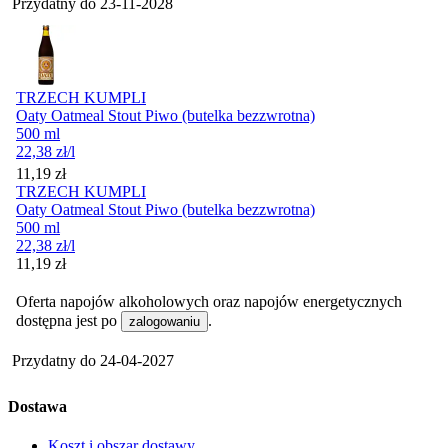
Przydatny do
23-11-2028
TRZECH KUMPLI
Oaty Oatmeal Stout Piwo (butelka bezzwrotna)
500 ml
22,38
zł
/l
Cena
11,19
zł
TRZECH KUMPLI
Oaty Oatmeal Stout Piwo (butelka bezzwrotna)
500 ml
22,38
zł
/l
Cena
11,19
zł
Oferta napojów alkoholowych oraz napojów energetycznych
dostępna jest po
.
zalogowaniu
Przydatny do
24-04-2027
Dostawa
Koszt i obszar dostawy