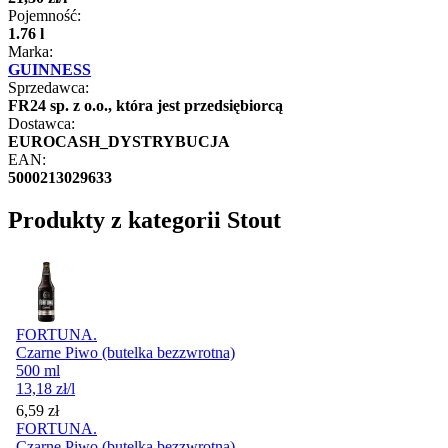
Pojemność:
1.76 l
Marka:
GUINNESS
Sprzedawca:
FR24 sp. z o.o., która jest przedsiębiorcą
Dostawca:
EUROCASH_DYSTRYBUCJA
EAN:
5000213029633
Produkty z kategorii Stout
FORTUNA.
Czarne Piwo (butelka bezzwrotna)
500 ml
13,18
zł
/l
Cena
6,59
zł
FORTUNA.
Czarne Piwo (butelka bezzwrotna)