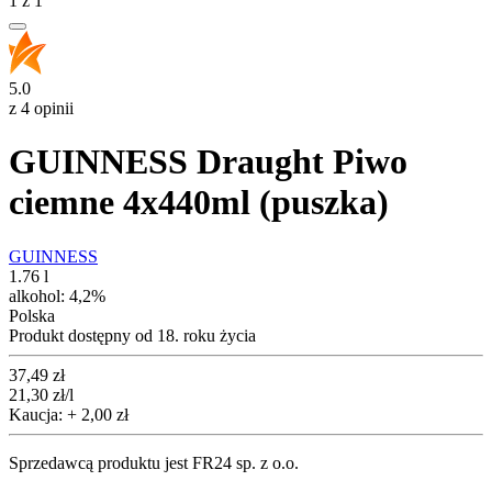
1
z
1
5.0
z 4 opinii
GUINNESS Draught Piwo
ciemne 4x440ml (puszka)
GUINNESS
1.76 l
alkohol:
4,2%
Polska
Produkt dostępny od 18. roku życia
Cena
37,49
zł
21,30
zł
/l
Kaucja: + 2,00 zł
Sprzedawcą produktu jest FR24 sp. z o.o.