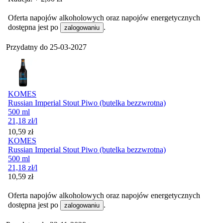
Oferta napojów alkoholowych oraz napojów energetycznych
dostępna jest po
.
zalogowaniu
Przydatny do
25-03-2027
KOMES
Russian Imperial Stout Piwo (butelka bezzwrotna)
500 ml
21,18
zł
/l
Cena
10,59
zł
KOMES
Russian Imperial Stout Piwo (butelka bezzwrotna)
500 ml
21,18
zł
/l
Cena
10,59
zł
Oferta napojów alkoholowych oraz napojów energetycznych
dostępna jest po
.
zalogowaniu