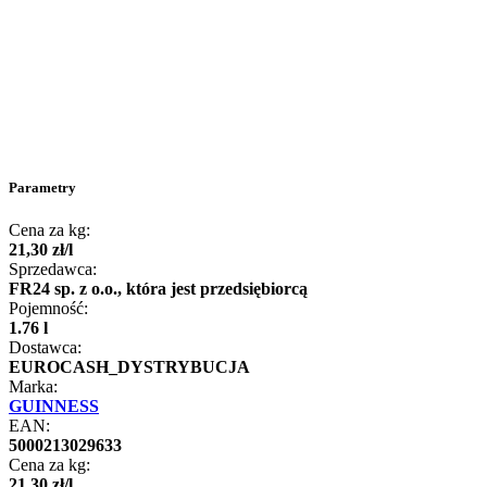
Parametry
Cena za kg:
21
,
30
zł
/
l
Sprzedawca:
FR24 sp. z o.o., która jest przedsiębiorcą
Pojemność:
1.76 l
Dostawca:
EUROCASH_DYSTRYBUCJA
Marka:
GUINNESS
EAN:
5000213029633
Cena za kg:
21
,
30
zł
/
l