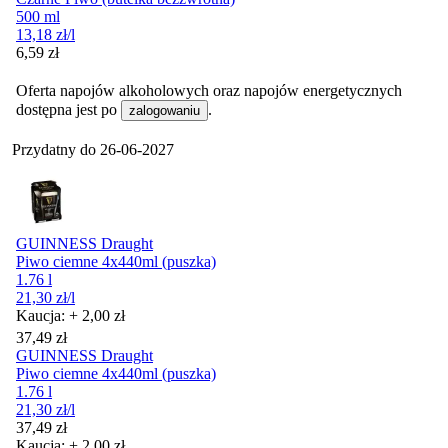
500 ml
13,18
zł
/l
Cena
6,59
zł
Oferta napojów alkoholowych oraz napojów energetycznych
dostępna jest po
.
zalogowaniu
Przydatny do
26-06-2027
GUINNESS Draught
Piwo ciemne 4x440ml (puszka)
1.76 l
21,30
zł
/l
Kaucja: + 2,00 zł
Cena
37,49
zł
GUINNESS Draught
Piwo ciemne 4x440ml (puszka)
1.76 l
21,30
zł
/l
Cena
37,49
zł
Kaucja: + 2,00 zł