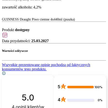
zawartość alkoholu: 4,2%
GUINNESS Draught Piwo ciemne 4x440ml (puszka)
Produkt
dostępny
Data przydatności:
25.03.2027
Wartości odżywcze
Wszystkie prezentowane opinie pochodzą od faktycznych
konsumentów tego produktu.
5
100%
5.0
4
0%
4
opinii klientów