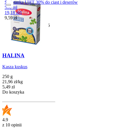
Śmietanka UHT 30% do ciast i deserów
500 ml
19,18
zł
/
l
Cena
9,59
zł
Przydatny do
29-11-2026
HALINA
Kasza kuskus
250 g
21,96
zł
/
kg
Cena
5,49
zł
Do koszyka
4.9
z 10 opinii