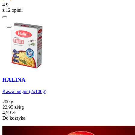
4.9
z 12 opinii
HALINA
Kasza bulgur (2x100g)
200 g
22,95
zł
/
kg
Cena
4,59
zł
Do koszyka