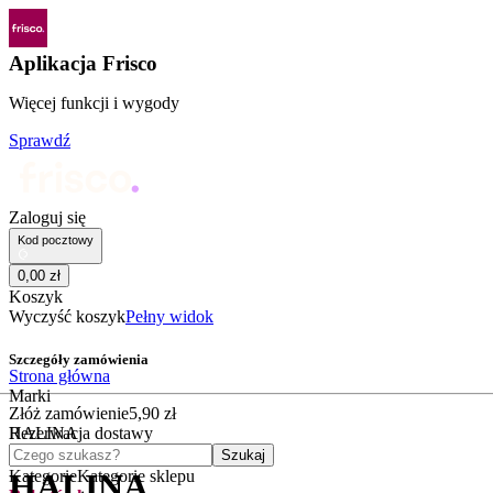
Aplikacja Frisco
Więcej funkcji i wygody
Sprawdź
Zaloguj się
Kod pocztowy
0
,
00
zł
Koszyk
Wyczyść koszyk
Pełny widok
Szczegóły zamówienia
Strona główna
Marki
Złóż zamówienie
5
,
90
zł
HALINA
Rezerwacja dostawy
Czego szukasz?
Szukaj
Kategorie
Kategorie sklepu
HALINA