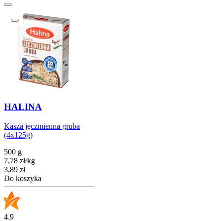
HALINA
Kasza jęczmienna gruba
(4x125g)
500 g
7,78
zł
/
kg
Cena
3,89
zł
Do koszyka
4.9