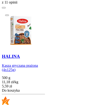
z 11 opinii
HALINA
Kasza gryczana prażona
(4x125g)
500 g
11,18
zł
/
kg
Cena
5,59
zł
Do koszyka