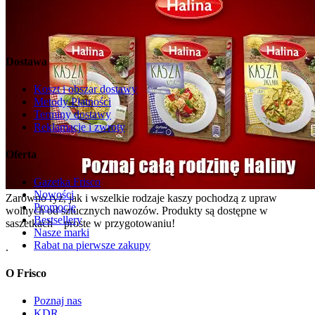
Dostawa
Koszt i obszar dostawy
Metody Płatności
Terminy dostawy
Reklamacje i zwroty
Oferta
Gazetka Frisco
Nowości
Zarówno ryż, jak i wszelkie rodzaje kaszy pochodzą z upraw
Promocje
wolnych od sztucznych nawozów. Produkty są dostępne w
Bestsellery
saszetkach – proste w przygotowaniu!
Nasze marki
Rabat na pierwsze zakupy
.
O Frisco
Poznaj nas
KDR