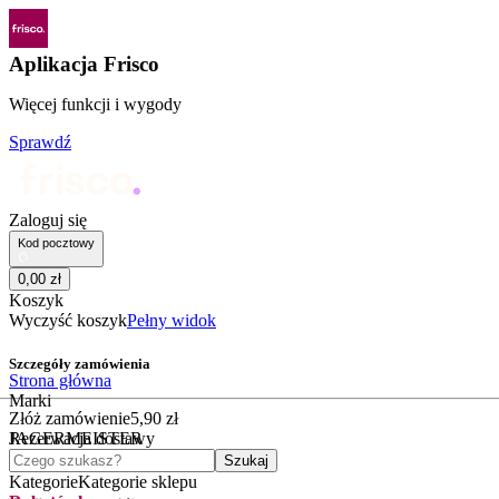
Aplikacja Frisco
Więcej funkcji i wygody
Sprawdź
Zaloguj się
Kod pocztowy
0
,
00
zł
Koszyk
Wyczyść koszyk
Pełny widok
Szczegóły zamówienia
Strona główna
Marki
Złóż zamówienie
5
,
90
zł
JAGERMEISTER
Rezerwacja dostawy
Czego szukasz?
Szukaj
Kategorie
Kategorie sklepu