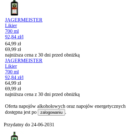
JAGERMEISTER
Likier
700 ml
92,84
zł
/l
Cena promocyjna
64,99
zł
69,99
zł
najniższa cena z 30 dni przed obniżką
JAGERMEISTER
Likier
700 ml
92,84
zł
/l
Cena promocyjna
64,99
zł
69,99
zł
najniższa cena z 30 dni przed obniżką
Oferta napojów alkoholowych oraz napojów energetycznych
dostępna jest po
.
zalogowaniu
Przydatny do
24-06-2031