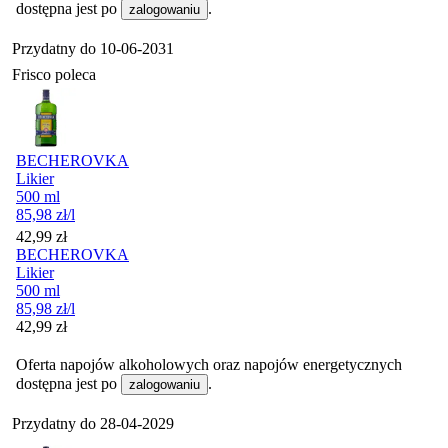
dostępna jest po
.
zalogowaniu
Przydatny do
10-06-2031
Frisco poleca
BECHEROVKA
Likier
500 ml
85,98
zł
/l
Cena
42,99
zł
BECHEROVKA
Likier
500 ml
85,98
zł
/l
Cena
42,99
zł
Oferta napojów alkoholowych oraz napojów energetycznych
dostępna jest po
.
zalogowaniu
Przydatny do
28-04-2029