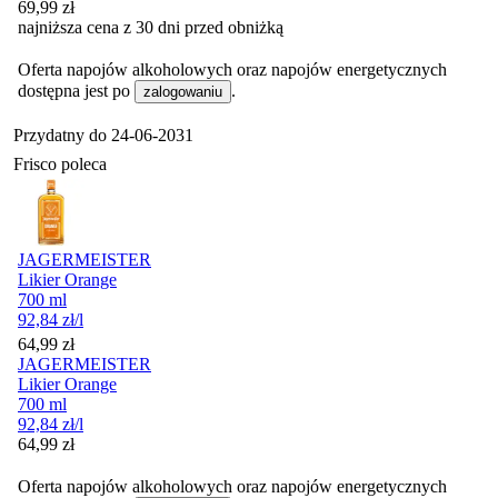
69,99
zł
najniższa cena z 30 dni przed obniżką
Oferta napojów alkoholowych oraz napojów energetycznych
dostępna jest po
.
zalogowaniu
Przydatny do
24-06-2031
Frisco poleca
JAGERMEISTER
Likier Orange
700 ml
92,84
zł
/l
Cena
64,99
zł
JAGERMEISTER
Likier Orange
700 ml
92,84
zł
/l
Cena
64,99
zł
Oferta napojów alkoholowych oraz napojów energetycznych