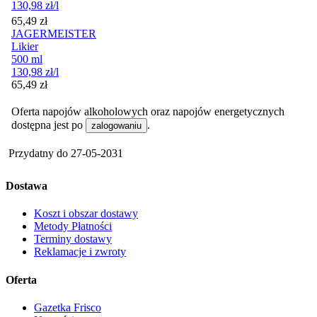
130,98
zł
/l
Cena
65,49
zł
JAGERMEISTER
Likier
500 ml
130,98
zł
/l
Cena
65,49
zł
Oferta napojów alkoholowych oraz napojów energetycznych
dostępna jest po
.
zalogowaniu
Przydatny do
27-05-2031
Dostawa
Koszt i obszar dostawy
Metody Płatności
Terminy dostawy
Reklamacje i zwroty
Oferta
Gazetka Frisco