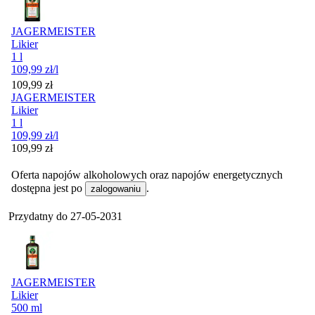
JAGERMEISTER
Likier
1 l
109,99
zł
/l
Cena
109,99
zł
JAGERMEISTER
Likier
1 l
109,99
zł
/l
Cena
109,99
zł
Oferta napojów alkoholowych oraz napojów energetycznych
dostępna jest po
.
zalogowaniu
Przydatny do
27-05-2031
JAGERMEISTER
Likier
500 ml