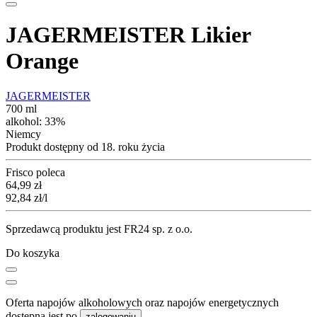
JAGERMEISTER Likier
Orange
JAGERMEISTER
700 ml
alkohol:
33%
Niemcy
Produkt dostępny od 18. roku życia
Frisco poleca
Cena
64,99
zł
92,84
zł
/l
Sprzedawcą produktu jest FR24 sp. z o.o.
Do koszyka
Oferta napojów alkoholowych oraz napojów energetycznych
dostępna jest po
.
zalogowaniu