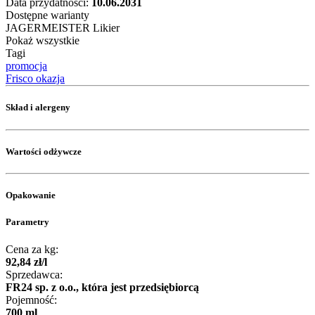
Data przydatności:
10.06.2031
Dostępne warianty
JAGERMEISTER Likier
Pokaż wszystkie
Tagi
promocja
Frisco okazja
Skład i alergeny
Wartości odżywcze
Opakowanie
Parametry
Cena za kg:
92
,
84
zł
/
l
Sprzedawca:
FR24 sp. z o.o., która jest przedsiębiorcą
Pojemność:
700 ml