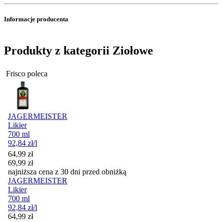
Informacje producenta
Produkty z kategorii Ziołowe
Frisco poleca
JAGERMEISTER
Likier
700 ml
92,84
zł
/l
Cena promocyjna
64,99
zł
69,99
zł
najniższa cena z 30 dni przed obniżką
JAGERMEISTER
Likier
700 ml
92,84
zł
/l
Cena promocyjna
64,99
zł