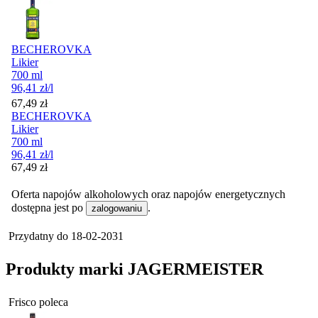
BECHEROVKA
Likier
700 ml
96,41
zł
/l
Cena
67,49
zł
BECHEROVKA
Likier
700 ml
96,41
zł
/l
Cena
67,49
zł
Oferta napojów alkoholowych oraz napojów energetycznych
dostępna jest po
.
zalogowaniu
Przydatny do
18-02-2031
Produkty marki JAGERMEISTER
Frisco poleca