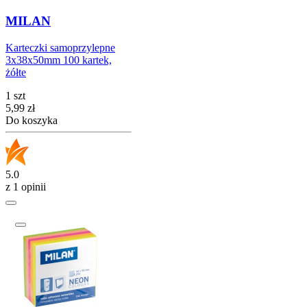
MILAN
Karteczki samoprzylepne
3x38x50mm 100 kartek,
żółte
1 szt
Cena
5,99
zł
Do koszyka
5.0
z 1 opinii