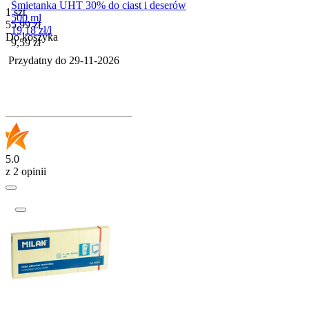
Śmietanka UHT 30% do ciast i deserów
1 szt
500 ml
Cena
55,99
zł
19,18
zł
/
l
Do koszyka
Cena
9,59
zł
Przydatny do
29-11-2026
5.0
z 2 opinii