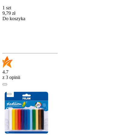
1 szt
Cena
9,79
zł
Do koszyka
4.7
z 3 opinii