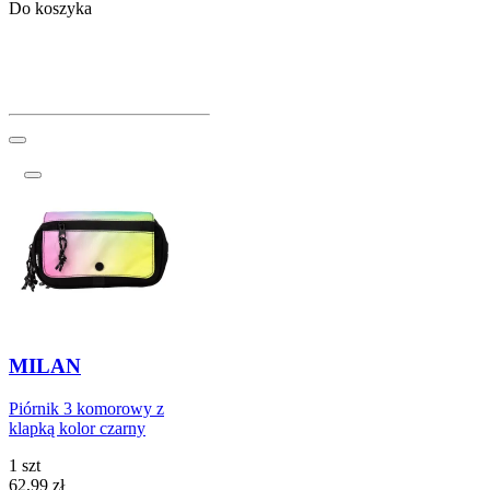
Do koszyka
MILAN
Piórnik 3 komorowy z
klapką kolor czarny
1 szt
Cena
62,99
zł