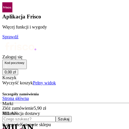
Aplikacja Frisco
Więcej funkcji i wygody
Sprawdź
Zaloguj się
Kod pocztowy
0
,
00
zł
Koszyk
Wyczyść koszyk
Pełny widok
Szczegóły zamówienia
Strona główna
Marki
Złóż zamówienie
5
,
90
zł
MILAN
Rezerwacja dostawy
Czego szukasz?
Szukaj
Kategorie
Kategorie sklepu
MILAN