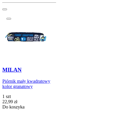
MILAN
Piórnik mały kwadratowy
kolor granatowy
1 szt
Cena
22,99
zł
Do koszyka