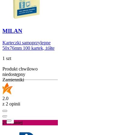
MILAN
Karteczki samoprzylepne
50x76mm 100 kartek, żółte
1 szt
Produkt chwilowo
niedostępny
Zamienniki
2.0
z 2 opinii
21%
taniej