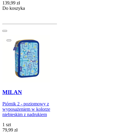
Cena
139,99
zł
Do koszyka
MILAN
Piórnik 2 - poziomowy z
wyposażeniem w kolorze
niebieskim z nadrukiem
1 szt
Cena
79,99
zł