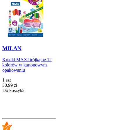
MILAN
Kredki MAXI trójkątne 12
kolorów w kartonowym
opakowaniu
1 szt
Cena
30,99
zł
Do koszyka