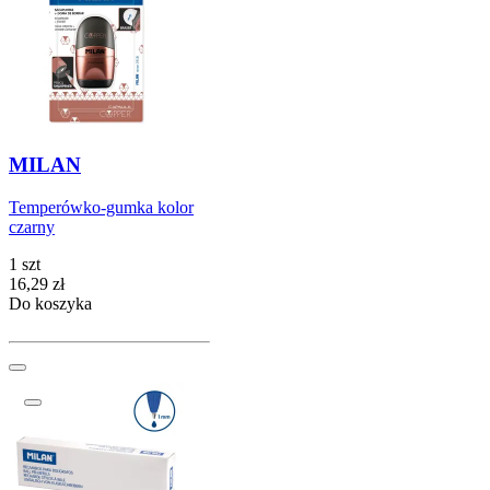
MILAN
Temperówko-gumka kolor
czarny
1 szt
Cena
16,29
zł
Do koszyka