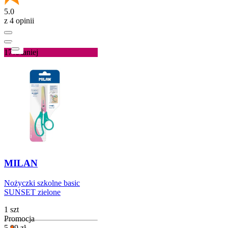
5.0
z 4 opinii
17%
taniej
MILAN
Nożyczki szkolne basic
SUNSET zielone
1 szt
Promocja
Cena promocyjna
5,99
zł