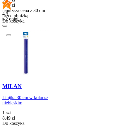
7,19
zł
najniższa cena z 30 dni
4.5
przed obniżką
z 2 opinii
Do koszyka
MILAN
Linijka 30 cm w kolorze
niebieskim
1 szt
Cena
8,49
zł
Do koszyka