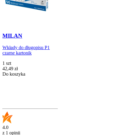
MILAN
Wkłady do długopisu P1
czarne kartonik
1 szt
Cena
42,49
zł
Do koszyka
4.0
z 1 opinii