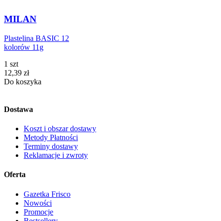
MILAN
Plastelina BASIC 12
kolorów 11g
1 szt
Cena
12,39
zł
Do koszyka
Dostawa
Koszt i obszar dostawy
Metody Płatności
Terminy dostawy
Reklamacje i zwroty
Oferta
Gazetka Frisco
Nowości
Promocje
Bestsellery