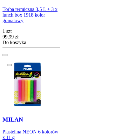
Torba termiczna 3,5 L + 3 x
lunch box 1918 kolor
granatowy
1 szt
Cena
99,99
zł
Do koszyka
MILAN
Plastelina NEON 6 kolorów
x 11 g