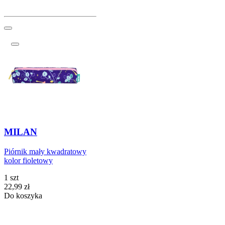
MILAN
Piórnik mały kwadratowy
kolor fioletowy
1 szt
Cena
22,99
zł
Do koszyka