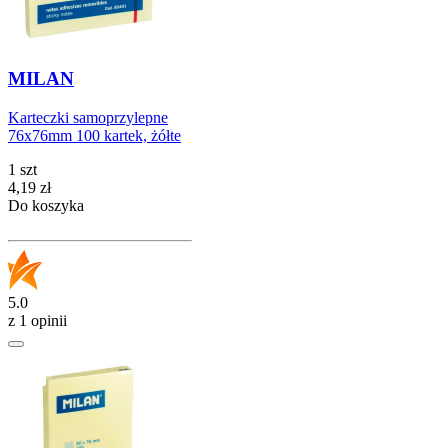
MILAN
Karteczki samoprzylepne
76x76mm 100 kartek, żółte
1 szt
Cena
4,19
zł
Do koszyka
5.0
z 1 opinii