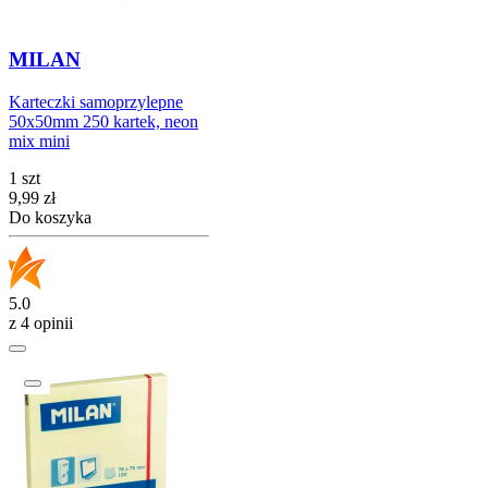
MILAN
Karteczki samoprzylepne
50x50mm 250 kartek, neon
mix mini
1 szt
Cena
9,99
zł
Do koszyka
5.0
z 4 opinii