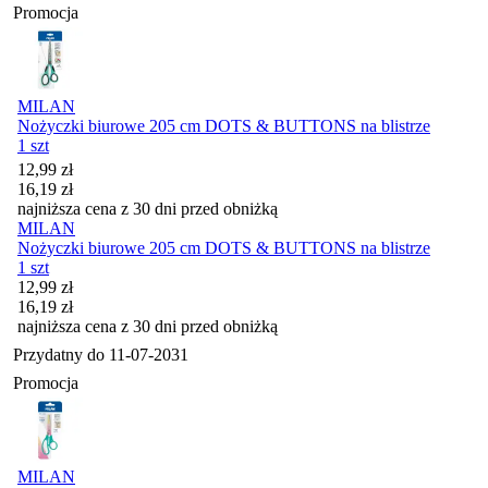
Promocja
MILAN
Nożyczki biurowe 205 cm DOTS & BUTTONS na blistrze
1 szt
Cena promocyjna
12,99
zł
16,19
zł
najniższa cena z 30 dni przed obniżką
MILAN
Nożyczki biurowe 205 cm DOTS & BUTTONS na blistrze
1 szt
Cena promocyjna
12,99
zł
16,19
zł
najniższa cena z 30 dni przed obniżką
Przydatny do
11-07-2031
Promocja
MILAN