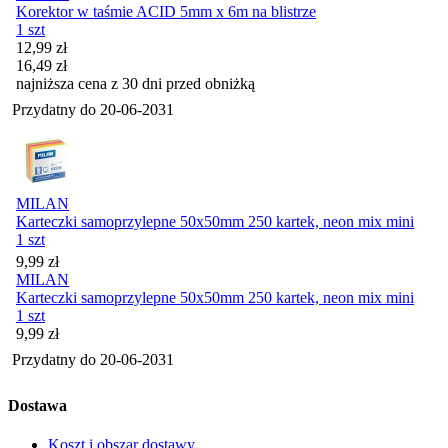
Korektor w taśmie ACID 5mm x 6m na blistrze
1 szt
Cena promocyjna
12,99
zł
16,49
zł
najniższa cena z 30 dni przed obniżką
Przydatny do
20-06-2031
MILAN
Karteczki samoprzylepne 50x50mm 250 kartek, neon mix mini
1 szt
Cena
9,99
zł
MILAN
Karteczki samoprzylepne 50x50mm 250 kartek, neon mix mini
1 szt
Cena
9,99
zł
Przydatny do
20-06-2031
Dostawa
Koszt i obszar dostawy