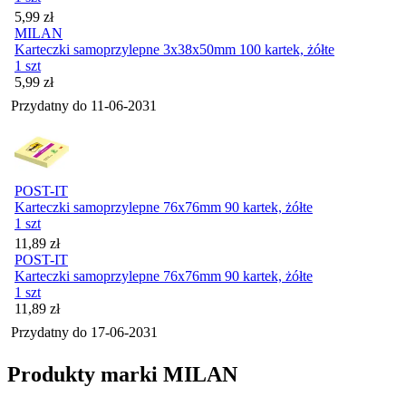
Cena
5,99
zł
MILAN
Karteczki samoprzylepne 3x38x50mm 100 kartek, żółte
1 szt
Cena
5,99
zł
Przydatny do
11-06-2031
POST-IT
Karteczki samoprzylepne 76x76mm 90 kartek, żółte
1 szt
Cena
11,89
zł
POST-IT
Karteczki samoprzylepne 76x76mm 90 kartek, żółte
1 szt
Cena
11,89
zł
Przydatny do
17-06-2031
Produkty marki MILAN