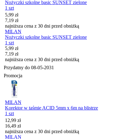
Nożyczki szkolne basic SUNSET zielone
1 szt
Cena promocyjna
5,99
zł
7,19
zł
najniższa cena z 30 dni przed obniżką
MILAN
Nożyczki szkolne basic SUNSET zielone
1 szt
Cena promocyjna
5,99
zł
7,19
zł
najniższa cena z 30 dni przed obniżką
Przydatny do
08-05-2031
Promocja
MILAN
Korektor w taśmie ACID 5mm x 6m na blistrze
1 szt
Cena promocyjna
12,99
zł
16,49
zł
najniższa cena z 30 dni przed obniżką
MILAN