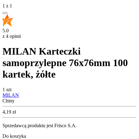
1
z
1
5.0
z 4 opinii
MILAN Karteczki
samoprzylepne 76x76mm 100
kartek, żółte
1 szt
MILAN
Chiny
Cena
4,19
zł
Sprzedawcą produktu jest Frisco S.A.
Do koszyka