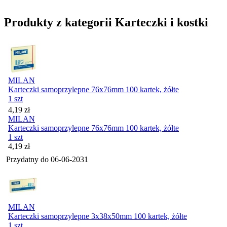
Produkty z kategorii Karteczki i kostki
MILAN
Karteczki samoprzylepne 76x76mm 100 kartek, żółte
1 szt
Cena
4,19
zł
MILAN
Karteczki samoprzylepne 76x76mm 100 kartek, żółte
1 szt
Cena
4,19
zł
Przydatny do
06-06-2031
MILAN
Karteczki samoprzylepne 3x38x50mm 100 kartek, żółte
1 szt