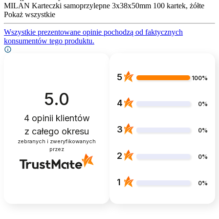
MILAN Karteczki samoprzylepne 3x38x50mm 100 kartek, żółte
Pokaż wszystkie
Wszystkie prezentowane opinie pochodzą od faktycznych
konsumentów tego produktu.
5
100%
5.0
4
0%
4
opinii klientów
3
z całego okresu
0%
zebranych i zweryfikowanych
przez
2
0%
1
0%