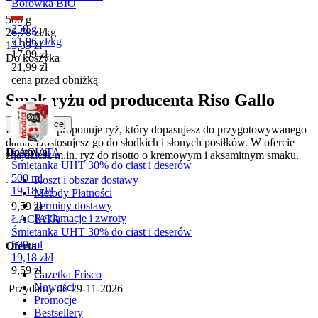
Borówka BIO
500 g
250 g
26,78
zł
/
kg
71,96
zł
/
kg
Cena
13,39
zł
Cena promocyjna
17,99
zł
Do koszyka
21,99
zł
cena przed obniżką
Smak ryżu od producenta Riso Gallo
Czytaj wiecej
Riso Gallo proponuje ryż, który dopasujesz do przygotowywanego
dania. Dostosujesz go do słodkich i słonych posiłków. W ofercie
Dostawa
ŁACIATA
znajdziesz m.in. ryż do risotto o kremowym i aksamitnym smaku.
Śmietanka UHT 30% do ciast i deserów
500 ml
.
Koszt i obszar dostawy
19,18
zł
/
l
Metody Płatności
Terminy dostawy
Cena
9,59
zł
Reklamacje i zwroty
ŁACIATA
Śmietanka UHT 30% do ciast i deserów
500 ml
Oferta
19,18
zł
/
l
Cena
9,59
zł
Gazetka Frisco
Nowości
Przydatny do
29-11-2026
Promocje
Bestsellery