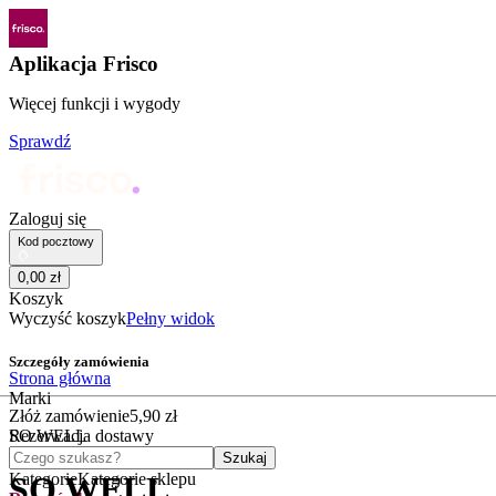
Aplikacja Frisco
Więcej funkcji i wygody
Sprawdź
Zaloguj się
Kod pocztowy
0
,
00
zł
Koszyk
Wyczyść koszyk
Pełny widok
Szczegóły zamówienia
Strona główna
Marki
Złóż zamówienie
5
,
90
zł
SO WELL
Rezerwacja dostawy
Czego szukasz?
Szukaj
Kategorie
Kategorie sklepu
SO WELL