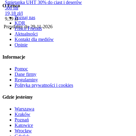
Śmietanka UHT 30% do ciast i deserów
O Frisco
500 ml
19,18
zł
/
l
Poznaj nas
Cena
9,59
zł
KDR
Przydatny do
29-11-2026
Frisco Friends
Aktualności
Kontakt dla mediów
Opinie
Informacje
Pomoc
Dane firmy
Regulaminy
Polityka prywatności i cookies
Gdzie jesteśmy
Warszawa
Kraków
Poznań
Katowice
Wrocław