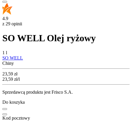
4.9
z 29 opinii
SO WELL Olej ryżowy
1 l
SO WELL
Chiny
Cena
23,59
zł
23,59
zł
/l
Sprzedawcą produktu jest Frisco S.A.
Do koszyka
Kod pocztowy