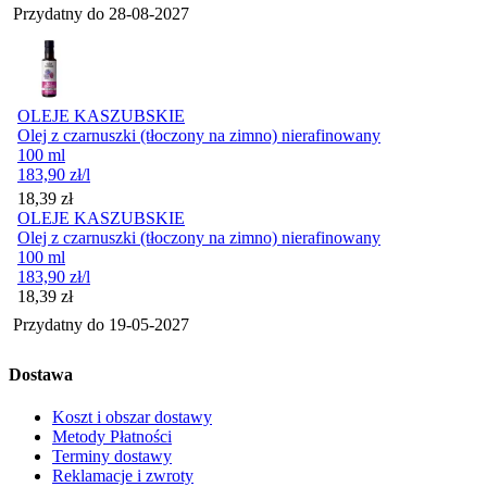
Przydatny do
28-08-2027
OLEJE KASZUBSKIE
Olej z czarnuszki (tłoczony na zimno) nierafinowany
100 ml
183,90
zł
/l
Cena
18,39
zł
OLEJE KASZUBSKIE
Olej z czarnuszki (tłoczony na zimno) nierafinowany
100 ml
183,90
zł
/l
Cena
18,39
zł
Przydatny do
19-05-2027
Dostawa
Koszt i obszar dostawy
Metody Płatności
Terminy dostawy
Reklamacje i zwroty