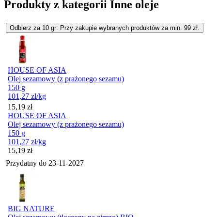
Produkty z kategorii Inne oleje
Odbierz za 10 gr: Przy zakupie wybranych produktów za min. 99 zł.
HOUSE OF ASIA
Olej sezamowy (z prażonego sezamu)
150 g
101,27
zł
/kg
Cena
15,19
zł
HOUSE OF ASIA
Olej sezamowy (z prażonego sezamu)
150 g
101,27
zł
/kg
Cena
15,19
zł
Przydatny do
23-11-2027
BIG NATURE