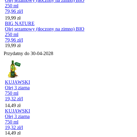
Olej sezamowy (tłoczony na zimno) BIO
250 ml
79,96
zł
/l
Cena
19,99
zł
BIG NATURE
Olej sezamowy (tłoczony na zimno) BIO
250 ml
79,96
zł
/l
Cena
19,99
zł
Przydatny do
30-04-2028
KUJAWSKI
Olej 3 ziarna
750 ml
19,32
zł
/l
Cena
14,49
zł
KUJAWSKI
Olej 3 ziarna
750 ml
19,32
zł
/l
Cena
14,49
zł