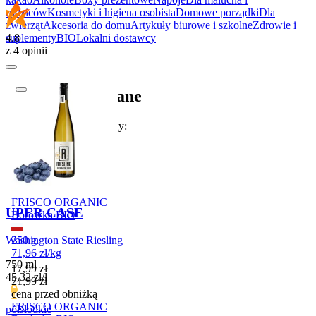
rodziców
Kosmetyki i higiena osobista
Domowe porządki
Dla
zwierząt
Akcesoria do domu
Artykuły biurowe i szkolne
Zdrowie i
4.8
suplementy
BIO
Lokalni dostawcy
z 4 opinii
Produkty polecane
W tym tygodniu polecamy:
Promocja
FRISCO ORGANIC
UPER CASE
Borówka BIO
Washington State Riesling
250 g
71,96
zł
/
kg
750 ml
Cena promocyjna
17,99
zł
45,32
zł
/
l
21,99
zł
cena przed obniżką
FRISCO ORGANIC
półsłodkie