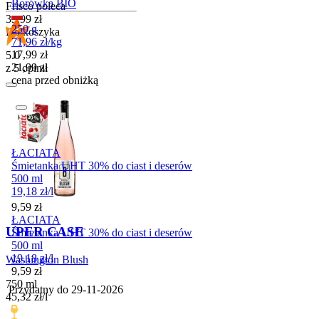
Borówka BIO
Frisco poleca
Cena
33,99
zł
250 g
Do koszyka
71,96
zł
/
kg
Cena promocyjna
17,99
zł
5.0
21,99
zł
z 5 opinii
cena przed obniżką
ŁACIATA
Śmietanka UHT 30% do ciast i deserów
500 ml
19,18
zł
/
l
Cena
9,59
zł
ŁACIATA
UPER CASE
Śmietanka UHT 30% do ciast i deserów
500 ml
19,18
zł
/
l
Washington Blush
Cena
9,59
zł
750 ml
Przydatny do
29-11-2026
45,32
zł
/
l