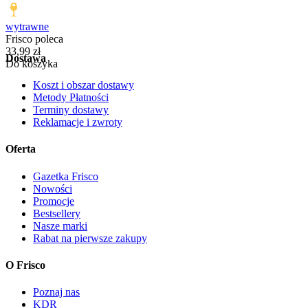
wytrawne
Frisco poleca
Cena
33,99
zł
Dostawa
Do koszyka
Koszt i obszar dostawy
Metody Płatności
Terminy dostawy
Reklamacje i zwroty
Oferta
Gazetka Frisco
Nowości
Promocje
Bestsellery
Nasze marki
Rabat na pierwsze zakupy
O Frisco
Poznaj nas
KDR