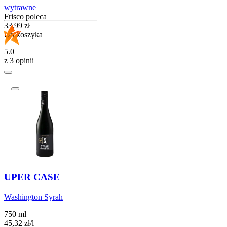
wytrawne
Frisco poleca
Cena
33,99
zł
Do koszyka
5.0
z 3 opinii
UPER CASE
Washington Syrah
750 ml
45,32
zł
/
l