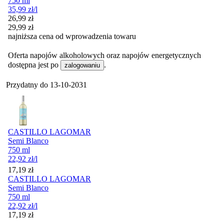
750 ml
35,99
zł
/l
Cena promocyjna
26,99
zł
29,99
zł
najniższa cena od wprowadzenia towaru
Oferta napojów alkoholowych oraz napojów energetycznych
dostępna jest po
.
zalogowaniu
Przydatny do
13-10-2031
CASTILLO LAGOMAR
Semi Blanco
750 ml
22,92
zł
/l
Cena
17,19
zł
CASTILLO LAGOMAR
Semi Blanco
750 ml
22,92
zł
/l
Cena
17,19
zł