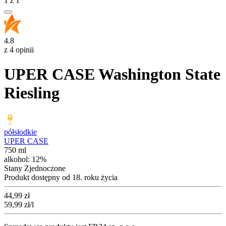
1
z
1
4.8
z 4 opinii
UPER CASE Washington State
Riesling
półsłodkie
UPER CASE
750 ml
alkohol:
12%
Stany Zjednoczone
Produkt dostępny od 18. roku życia
Cena
44,99
zł
59,99
zł
/l