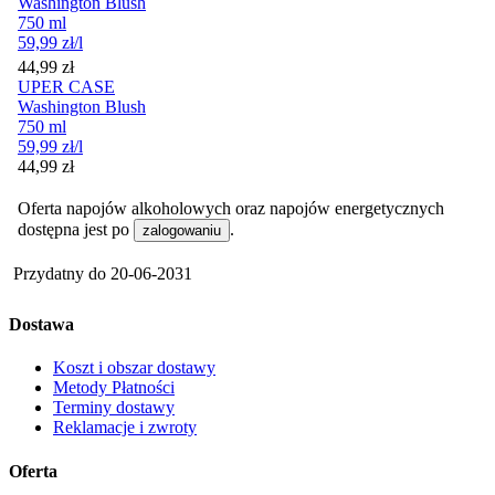
Washington Blush
750 ml
59,99
zł
/l
Cena
44,99
zł
UPER CASE
Washington Blush
750 ml
59,99
zł
/l
Cena
44,99
zł
Oferta napojów alkoholowych oraz napojów energetycznych
dostępna jest po
.
zalogowaniu
Przydatny do
20-06-2031
Dostawa
Koszt i obszar dostawy
Metody Płatności
Terminy dostawy
Reklamacje i zwroty
Oferta