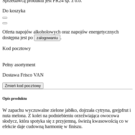
Sprzedawcą produktu jest FR24 sp. z o.o.
Do koszyka
Oferta napojów alkoholowych oraz napojów energetycznych
dostępna jest po
.
zalogowaniu
Kod pocztowy
Pełny asortyment
Dostawa Frisco VAN
Zmień kod pocztowy
Opis produktu
W zapachu wyczuwalne zielone jabłko, dojrzała cytryna, grejpfrut i
nuta melona. Z kolei na podniebieniu orzeźwiająca owocowa
słodycz, która spotyka się z przyjemną, świeżą kwasowością co w
efekcie daje cudowną harmonię w finiszu.