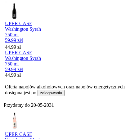
UPER CASE
Washington Syrah
750 ml
59,99
zł
/l
Cena
44,99
zł
UPER CASE
Washington Syrah
750 ml
59,99
zł
/l
Cena
44,99
zł
Oferta napojów alkoholowych oraz napojów energetycznych
dostępna jest po
.
zalogowaniu
Przydatny do
20-05-2031
UPER CASE