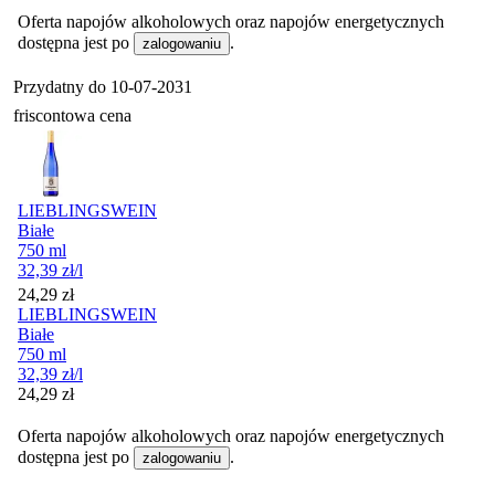
Oferta napojów alkoholowych oraz napojów energetycznych
dostępna jest po
.
zalogowaniu
Przydatny do
10-07-2031
friscontowa cena
LIEBLINGSWEIN
Białe
750 ml
32,39
zł
/l
Cena
24,29
zł
LIEBLINGSWEIN
Białe
750 ml
32,39
zł
/l
Cena
24,29
zł
Oferta napojów alkoholowych oraz napojów energetycznych
dostępna jest po
.
zalogowaniu