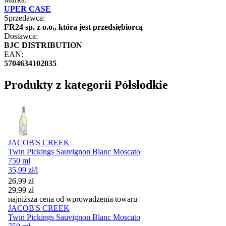
UPER CASE
Sprzedawca:
FR24 sp. z o.o., która jest przedsiębiorcą
Dostawca:
BJC DISTRIBUTION
EAN:
5704634102035
Produkty z kategorii Półsłodkie
JACOB'S CREEK
Twin Pickings Sauvignon Blanc Moscato
750 ml
35,99
zł
/l
Cena promocyjna
26,99
zł
29,99
zł
najniższa cena od wprowadzenia towaru
JACOB'S CREEK
Twin Pickings Sauvignon Blanc Moscato