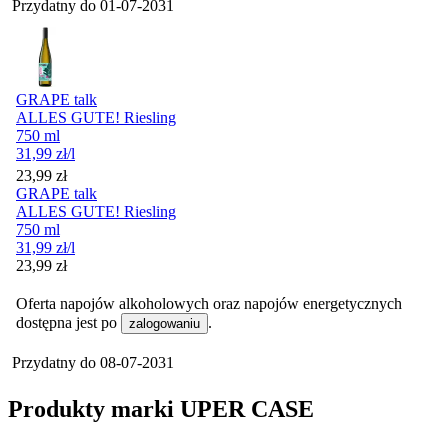
Przydatny do
01-07-2031
GRAPE talk
ALLES GUTE! Riesling
750 ml
31,99
zł
/l
Cena
23,99
zł
GRAPE talk
ALLES GUTE! Riesling
750 ml
31,99
zł
/l
Cena
23,99
zł
Oferta napojów alkoholowych oraz napojów energetycznych
dostępna jest po
.
zalogowaniu
Przydatny do
08-07-2031
Produkty marki UPER CASE