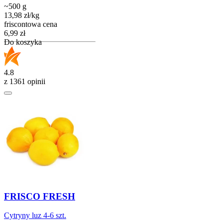
~500 g
13,98
zł
/
kg
friscontowa cena
Cena
6,99
zł
Do koszyka
4.8
z 1361 opinii
FRISCO FRESH
Cytryny luz 4-6 szt.