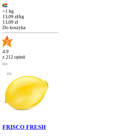
~1 kg
13,09
zł
/
kg
Cena
13,09
zł
Do koszyka
4.9
z 212 opinii
FRISCO FRESH