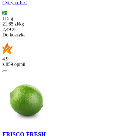
Cytryna 1szt
115 g
21,65
zł
/
kg
Cena
2,49
zł
Do koszyka
4.9
z 859 opinii
FRISCO FRESH