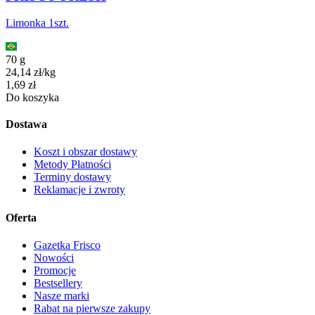
Limonka 1szt.
70 g
24,14
zł
/
kg
Cena
1,69
zł
Do koszyka
Dostawa
Koszt i obszar dostawy
Metody Płatności
Terminy dostawy
Reklamacje i zwroty
Oferta
Gazetka Frisco
Nowości
Promocje
Bestsellery
Nasze marki
Rabat na pierwsze zakupy