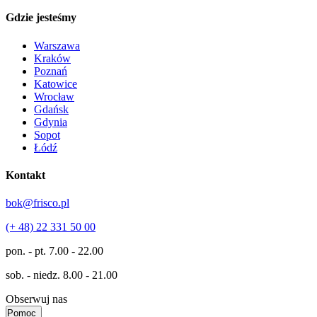
Gdzie jesteśmy
Warszawa
Kraków
Poznań
Katowice
Wrocław
Gdańsk
Gdynia
Sopot
Łódź
Kontakt
bok@frisco.pl
(+ 48) 22 331 50 00
pon. - pt.
7.00 - 22.00
sob. - niedz.
8.00 - 21.00
Obserwuj nas
Pomoc