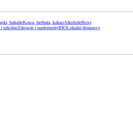
ąski, bakalie
Kawa, herbata, kakao
Alkohole
Boxy
i szkolne
Zdrowie i suplementy
BIO
Lokalni dostawcy