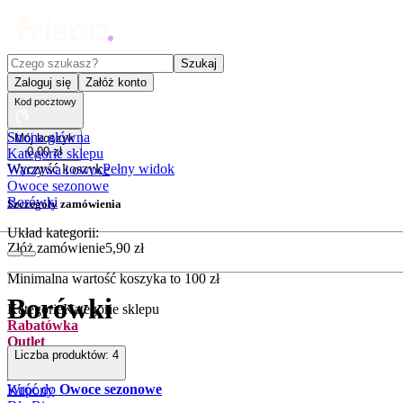
Czego szukasz?
Szukaj
Zaloguj się
Załóż konto
Kod pocztowy
Strona główna
Mój koszyk
0
,
00
zł
Kategorie sklepu
Wyczyść koszyk
Pełny widok
Warzywa i owoce
Owoce sezonowe
Borówki
Szczegóły zamówienia
Układ kategorii:
Złóż zamówienie
5
,
90
zł
Minimalna wartość koszyka to
100
zł
Borówki
Kategorie
Kategorie sklepu
Rabatówka
Outlet
Liczba produktów:
4
Promocje
Nowości
Wróć do
Owoce sezonowe
Kupony