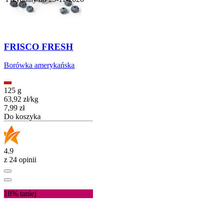
FRISCO FRESH
Borówka amerykańska
125 g
63,92
zł
/
kg
Cena
7,99
zł
Do koszyka
4.9
z 24 opinii
18%
taniej