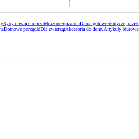
ny
Ryby i owoce morza
Mrożone
Spiżarnia
Dania gotowe
Słodycze, przek
ta
Domowe porządki
Dla zwierząt
Akcesoria do domu
Artykuły biurowe 