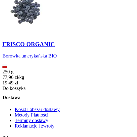
FRISCO ORGANIC
Borówka amerykańska BIO
250 g
77,96
zł
/
kg
Cena
19,49
zł
Do koszyka
Dostawa
Koszt i obszar dostawy
Metody Płatności
Terminy dostawy
Reklamacje i zwroty