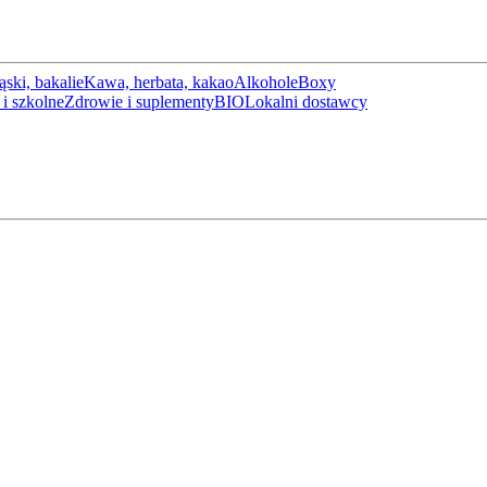
ąski, bakalie
Kawa, herbata, kakao
Alkohole
Boxy
i szkolne
Zdrowie i suplementy
BIO
Lokalni dostawcy