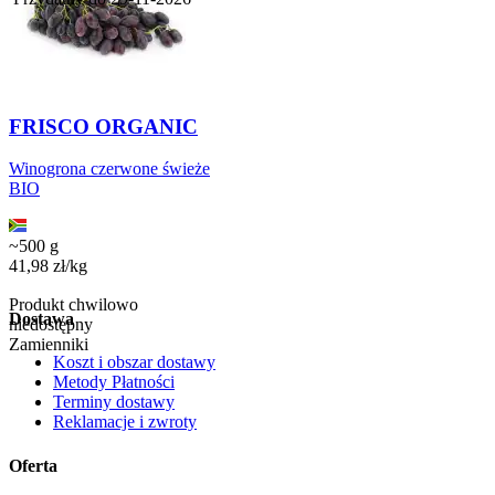
FRISCO ORGANIC
Winogrona czerwone świeże
BIO
~500 g
41,98
zł
/
kg
Produkt chwilowo
Dostawa
niedostępny
Zamienniki
Koszt i obszar dostawy
Metody Płatności
Terminy dostawy
Reklamacje i zwroty
Oferta