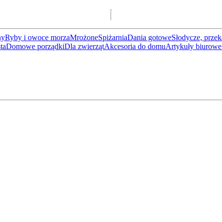
ny
Ryby i owoce morza
Mrożone
Spiżarnia
Dania gotowe
Słodycze, przek
ta
Domowe porządki
Dla zwierząt
Akcesoria do domu
Artykuły biurowe 