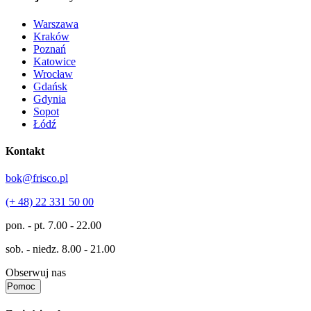
Warszawa
Kraków
Poznań
Katowice
Wrocław
Gdańsk
Gdynia
Sopot
Łódź
Kontakt
bok@frisco.pl
(+ 48) 22 331 50 00
pon. - pt.
7.00 - 22.00
sob. - niedz.
8.00 - 21.00
Obserwuj nas
Pomoc