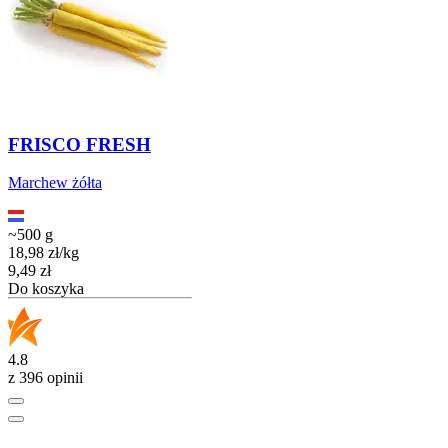
FRISCO FRESH
Marchew żółta
~500 g
18,98
zł
/
kg
Cena
9,49
zł
Do koszyka
4.8
z 396 opinii