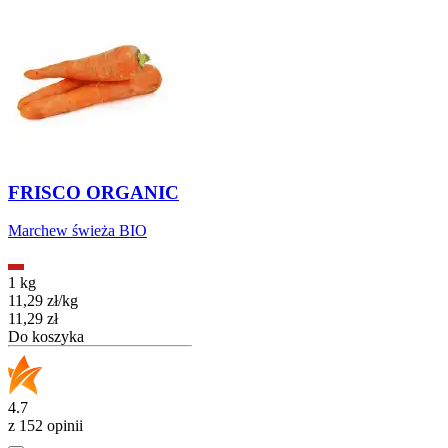
FRISCO ORGANIC
Marchew świeża BIO
1 kg
11,29
zł
/
kg
Cena
11,29
zł
Do koszyka
4.7
z 152 opinii