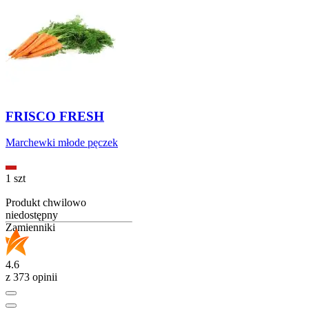
FRISCO FRESH
Marchewki młode pęczek
1 szt
Produkt chwilowo
niedostępny
Zamienniki
4.6
z 373 opinii