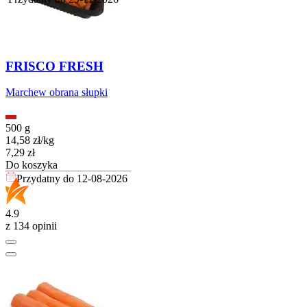
FRISCO FRESH
Marchew obrana słupki
500 g
14,58
zł
/
kg
Cena
7,29
zł
Do koszyka
Przydatny do
12-08-2026
4.9
z 134 opinii