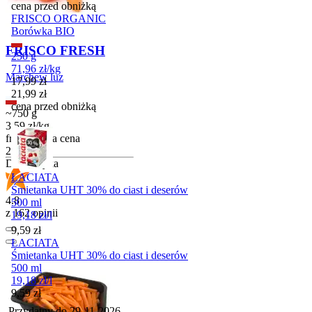
cena przed obniżką
FRISCO ORGANIC
Borówka BIO
FRISCO FRESH
250 g
71,96
zł
/
kg
Marchew luz
Cena promocyjna
17,99
zł
21,99
zł
cena przed obniżką
~750 g
3,59
zł
/
kg
friscontowa cena
Cena
2,69
zł
Do koszyka
ŁACIATA
Śmietanka UHT 30% do ciast i deserów
4.8
500 ml
z 162 opinii
19,18
zł
/
l
Cena
9,59
zł
ŁACIATA
Śmietanka UHT 30% do ciast i deserów
500 ml
19,18
zł
/
l
Cena
9,59
zł
Przydatny do
29-11-2026