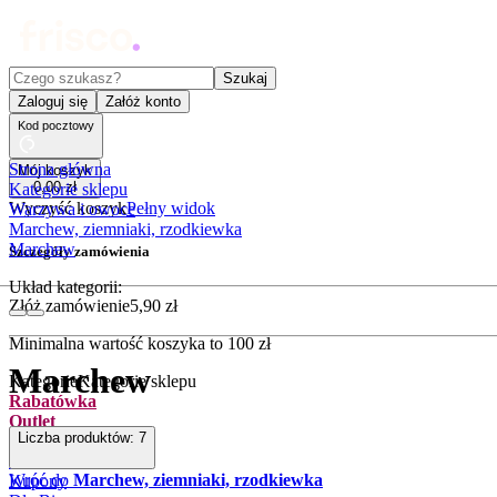
Czego szukasz?
Szukaj
Zaloguj się
Załóż konto
Kod pocztowy
Strona główna
Mój koszyk
0
,
00
zł
Kategorie sklepu
Wyczyść koszyk
Pełny widok
Warzywa i owoce
Marchew, ziemniaki, rzodkiewka
Marchew
Szczegóły zamówienia
Układ kategorii:
Złóż zamówienie
5
,
90
zł
Minimalna wartość koszyka to
100
zł
Marchew
Kategorie
Kategorie sklepu
Rabatówka
Outlet
Liczba produktów:
7
Promocje
Nowości
Wróć do
Marchew, ziemniaki, rzodkiewka
Kupony