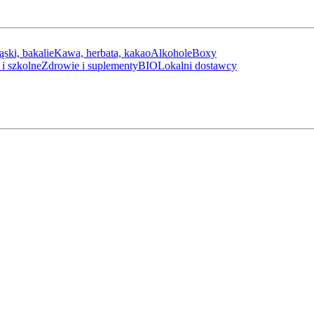
ąski, bakalie
Kawa, herbata, kakao
Alkohole
Boxy
i szkolne
Zdrowie i suplementy
BIO
Lokalni dostawcy