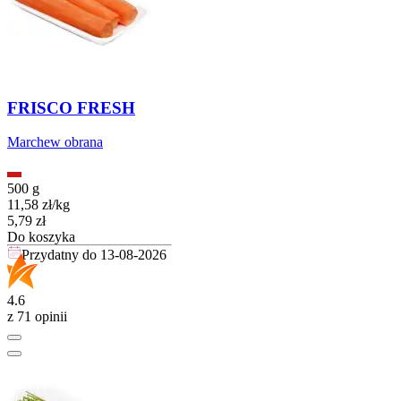
FRISCO FRESH
Marchew obrana
500 g
11,58
zł
/
kg
Cena
5,79
zł
Do koszyka
Przydatny do
13-08-2026
4.6
z 71 opinii