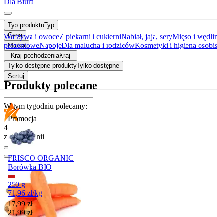
Dla Biura
Typ produktu
Typ
Cena
Warzywa i owoce
Z piekarni i cukierni
Nabiał, jaja, sery
Mięso i wędli
prezentowe
Napoje
Dla malucha i rodziców
Kosmetyki i higiena osobis
Marka
Kraj pochodzenia
Kraj
Tylko dostępne produkty
Tylko dostępne
Sortuj
Produkty polecane
W tym tygodniu polecamy:
Promocja
4.8
z 7195 opinii
FRISCO ORGANIC
Borówka BIO
250 g
71,96
zł
/
kg
Cena promocyjna
17,99
zł
21,99
zł