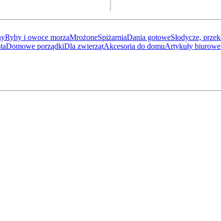
ny
Ryby i owoce morza
Mrożone
Spiżarnia
Dania gotowe
Słodycze, przek
ta
Domowe porządki
Dla zwierząt
Akcesoria do domu
Artykuły biurowe 