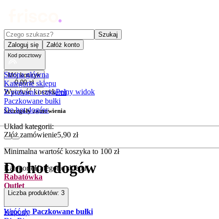
Czego szukasz?
Szukaj
Zaloguj się
Załóż konto
Kod pocztowy
Strona główna
Mój koszyk
0
,
00
zł
Kategorie sklepu
Wyczyść koszyk
Pełny widok
Z piekarni i cukierni
Paczkowane bułki
Do hot dogów
Szczegóły zamówienia
Układ kategorii:
Złóż zamówienie
5
,
90
zł
Minimalna wartość koszyka to
100
zł
Do hot dogów
Kategorie
Kategorie sklepu
Rabatówka
Outlet
Liczba produktów:
3
Promocje
Nowości
Wróć do
Paczkowane bułki
Kupony