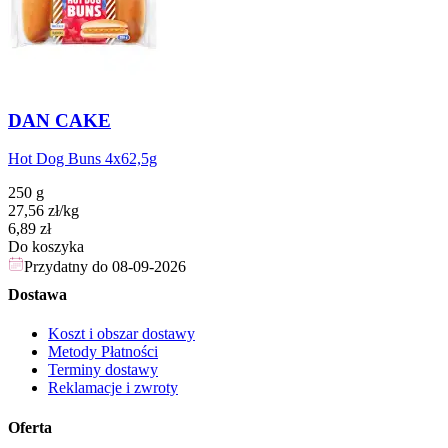
DAN CAKE
Hot Dog Buns 4x62,5g
250 g
27,56
zł
/
kg
Cena
6,89
zł
Do koszyka
Przydatny do
08-09-2026
Dostawa
Koszt i obszar dostawy
Metody Płatności
Terminy dostawy
Reklamacje i zwroty
Oferta