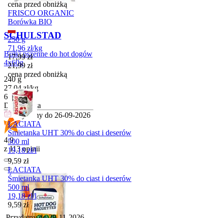
cena przed obniżką
FRISCO ORGANIC
Borówka BIO
SCHULSTAD
250 g
71,96
zł
/
kg
Bułki pszenne do hot dogów
Cena promocyjna
17,99
zł
4x60g
21,99
zł
cena przed obniżką
240 g
27,04
zł
/
kg
Cena
6,49
zł
Do koszyka
Przydatny do
26-09-2026
ŁACIATA
Śmietanka UHT 30% do ciast i deserów
4.9
500 ml
z 113 opinii
19,18
zł
/
l
Cena
9,59
zł
ŁACIATA
Śmietanka UHT 30% do ciast i deserów
500 ml
19,18
zł
/
l
Cena
9,59
zł
Przydatny do
29-11-2026