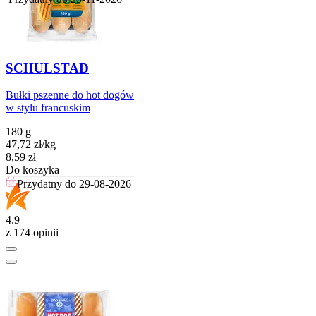
SCHULSTAD
Bułki pszenne do hot dogów
w stylu francuskim
180 g
47,72
zł
/
kg
Cena
8,59
zł
Do koszyka
Przydatny do
29-08-2026
4.9
z 174 opinii