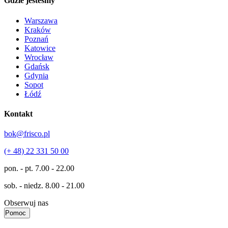
Gdzie jesteśmy
Warszawa
Kraków
Poznań
Katowice
Wrocław
Gdańsk
Gdynia
Sopot
Łódź
Kontakt
bok@frisco.pl
(+ 48) 22 331 50 00
pon. - pt.
7.00 - 22.00
sob. - niedz.
8.00 - 21.00
Obserwuj nas
Pomoc