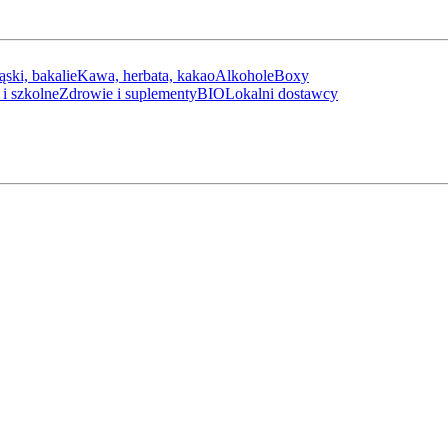
ąski, bakalie
Kawa, herbata, kakao
Alkohole
Boxy
i szkolne
Zdrowie i suplementy
BIO
Lokalni dostawcy