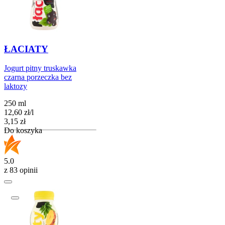
ŁACIATY
Jogurt pitny truskawka
czarna porzeczka bez
laktozy
250 ml
12,60
zł
/
l
Cena
3,15
zł
Do koszyka
5.0
z 83 opinii