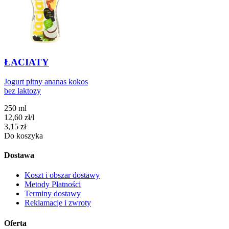
ŁACIATY
Jogurt pitny ananas kokos
bez laktozy
250 ml
12,60
zł
/
l
Cena
3,15
zł
Do koszyka
Dostawa
Koszt i obszar dostawy
Metody Płatności
Terminy dostawy
Reklamacje i zwroty
Oferta