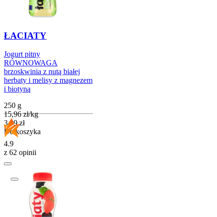
ŁACIATY
Jogurt pitny
RÓWNOWAGA
brzoskwinia z nutą białej
herbaty i melisy z magnezem
i biotyną
250 g
15,96
zł
/
kg
Cena
3,99
zł
Do koszyka
4.9
z 62 opinii