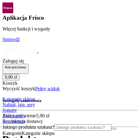
Aplikacja Frisco
Więcej funkcji i wygody
Sprawdź
Zaloguj się
Kod pocztowy
0
,
00
zł
Koszyk
Wyczyść koszyk
Pełny widok
Kategorie sklepu
Szczegóły zamówienia
Nabiał, jaja, sery
Jogurty
Jogurt pitny
Złóż zamówienie
5
,
90
zł
Bez laktozy
Rezerwacja dostawy
Jakiego produktu szukasz?
Kategorie
Kategorie sklepu