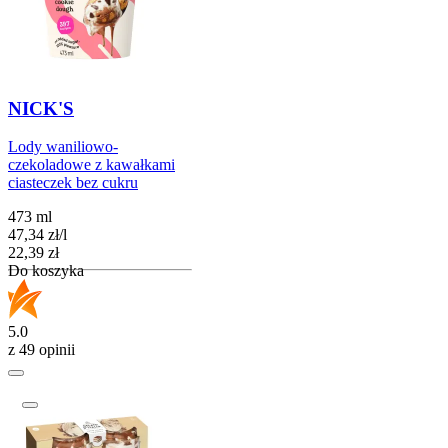
NICK'S
Lody waniliowo-
czekoladowe z kawałkami
ciasteczek bez cukru
473 ml
47,34
zł
/
l
Cena
22,39
zł
Do koszyka
5.0
z 49 opinii