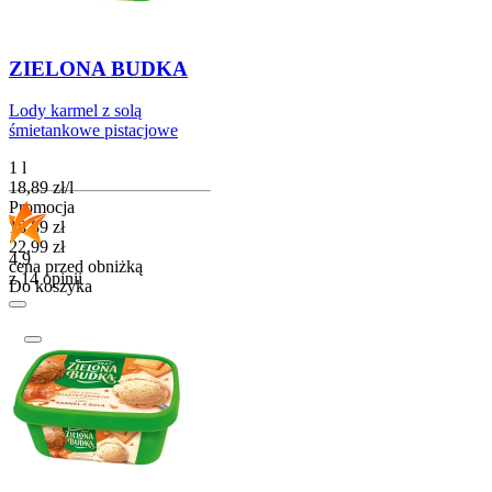
ZIELONA BUDKA
Lody karmel z solą
śmietankowe pistacjowe
1 l
18,89
zł
/
l
Promocja
Cena promocyjna
18,89
zł
22,99
zł
4.9
cena przed obniżką
z 14 opinii
Do koszyka