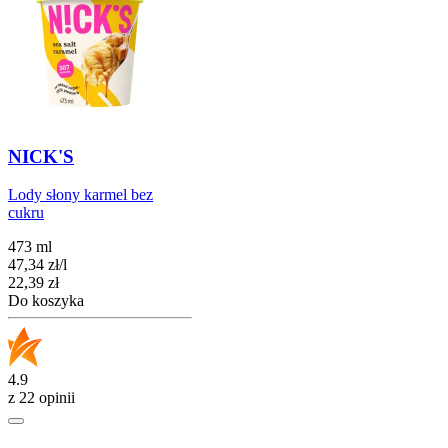
NICK'S
Lody słony karmel bez
cukru
473 ml
47,34
zł
/
l
Cena
22,39
zł
Do koszyka
4.9
z 22 opinii