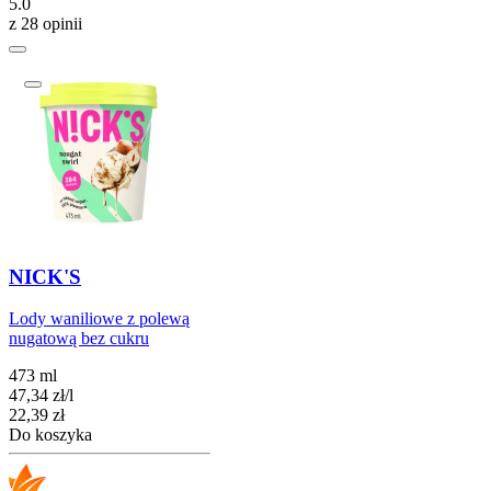
5.0
z 28 opinii
NICK'S
Lody waniliowe z polewą
nugatową bez cukru
473 ml
47,34
zł
/
l
Cena
22,39
zł
Do koszyka