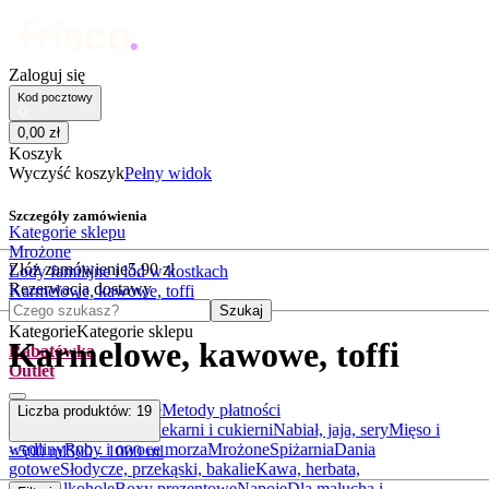
Zaloguj się
Kod pocztowy
0
,
00
zł
Koszyk
Wyczyść koszyk
Pełny widok
Szczegóły zamówienia
Kategorie sklepu
Mrożone
Złóż zamówienie
5
,
90
zł
Lody familijne i lód w kostkach
Rezerwacja dostawy
Karmelowe, kawowe, toffi
Czego szukasz?
Szukaj
Kategorie
Kategorie sklepu
Karmelowe, kawowe, toffi
Rabatówka
Outlet
Informacje o dostawie
Metody płatności
Liczba produktów:
19
Warzywa i owoce
Z piekarni i cukierni
Nabiał, jaja, sery
Mięso i
wędliny
Ryby i owoce morza
Mrożone
Spiżarnia
Dania
<500 ml
500 - 1000 ml
gotowe
Słodycze, przekąski, bakalie
Kawa, herbata,
kakao
Alkohole
Boxy prezentowe
Napoje
Dla malucha i