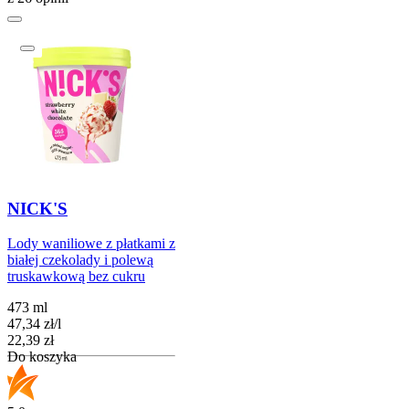
NICK'S
Lody waniliowe z płatkami z
białej czekolady i polewą
truskawkową bez cukru
473 ml
47,34
zł
/
l
Cena
22,39
zł
Do koszyka