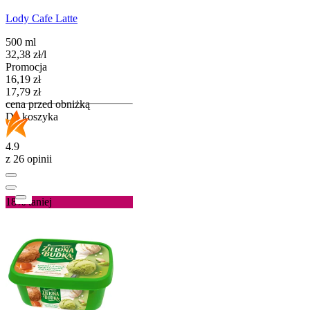
Lody Cafe Latte
500 ml
32,38
zł
/
l
Promocja
Cena promocyjna
16,19
zł
17,79
zł
cena przed obniżką
Do koszyka
4.9
z 26 opinii
18%
taniej