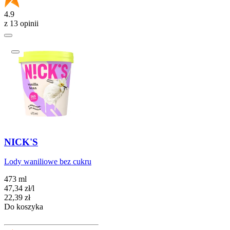
4.9
z 13 opinii
NICK'S
Lody waniliowe bez cukru
473 ml
47,34
zł
/
l
Cena
22,39
zł
Do koszyka