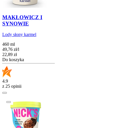
MAKŁOWICZ I
SYNOWIE
Lody słony karmel
460 ml
49,76
zł
/
l
Cena
22,89
zł
Do koszyka
4.9
z 25 opinii