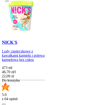
NICK'S
Lody ciasteczkowe z
kawałkami karmelu i polewą
karmelową bez cukru
473 ml
46,70
zł
/
l
Cena
22,09
zł
Do koszyka
5.0
z 64 opinii