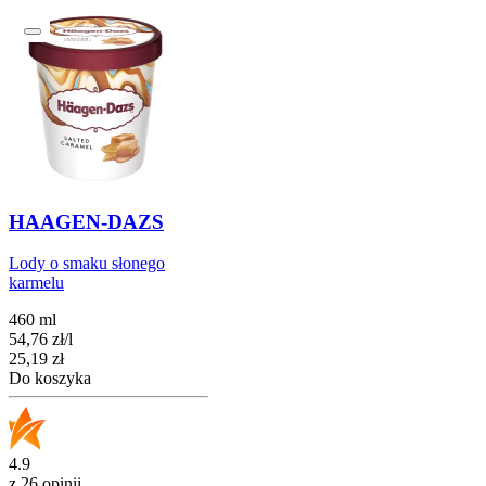
HAAGEN-DAZS
Lody o smaku słonego
karmelu
460 ml
54,76
zł
/
l
Cena
25,19
zł
Do koszyka
4.9
z 26 opinii